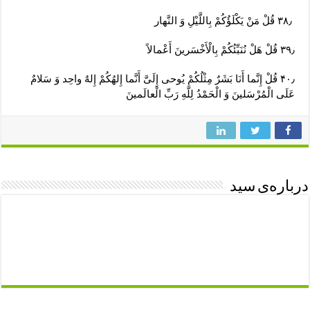
‏ ۳۸٫ قُلْ مَنْ یَکْلَؤُکُمْ بِاللَّیْلِ وَ النَّهار
۳۹٫ قُلْ هَلْ نُنَبِّئُکُمْ بِالْأَخْسَرینَ أَعْمالاً
۴۰٫ قُلْ إِنَّما أَنَا بَشَرٌ مِثْلُکُمْ یُوحى‏ إِلَیَّ أَنَّما إِلهُکُمْ إِلهٌ واحِد وَ سَلامٌ
عَلَى الْمُرْسَلینَ وَ الْحَمْدُ لِلَّهِ رَبِّ الْعالَمینَ
درباره‌ی سید