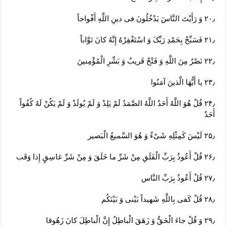
۲۰٫ وَ رَأَیْتَ النَّاسَ یَدْخُلُونَ فی‏ دینِ اللَّهِ أَفْواجاً
۲۱٫ فَسَبِّحْ بِحَمْدِ رَبِّکَ وَ اسْتَغْفِرْهُ إِنَّهُ کانَ تَوَّاباً
۲۲٫ نَصْرٌ مِنَ اللَّهِ وَ فَتْحٌ قَریبٌ وَ بَشِّرِ الْمُؤْمِنینَ
۲۳٫ یا أَیُّهَا الَّذینَ آمَنُوا
۲۴٫ قُلْ هُوَ اللَّهُ أَحَدٌ اللَّهُ الصَّمَدُ لَمْ یَلِدْ وَ لَمْ یُولَدْ وَ لَمْ یَکُنْ لَهُ کُفُواً
أَحَدٌ
۲۵٫ لَیْسَ کَمِثْلِهِ شَیْ‏ءٌ وَ هُوَ السَّمیعُ الْبَصیر
۲۶٫ قُلْ أَعُوذُ بِرَبِّ الْفَلَقِ مِنْ شَرِّ ما خَلَقَ وَ مِنْ شَرِّ غاسِقٍ إِذا وَقَب