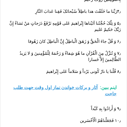
۴٫رَبَّنا ما خَلَقْتَ هذا باطِلاً سُبْحانَکَ فَقِنا عَذابَ النَّارِ
۵٫ وَ تِلْکَ حُجَّتُنا آتَیْناها إِبْراهیمَ عَلى‏ قَوْمِهِ نَرْفَعُ دَرَجاتٍ مَنْ نَشاءُ إِنَّ
رَبَّکَ حَکیمٌ عَلیم‏
۶٫ وَ قُلْ جاءَ الْحَقُّ وَ زَهَقَ الْباطِلُ إِنَّ الْباطِلَ کانَ زَهُوقا
۷٫ وَ نُنَزِّلُ مِنَ الْقُرْآنِ ما هُوَ شِفاءٌ وَ رَحْمَهٌ لِلْمُؤْمِنینَ وَ لا یَزیدُ
الظَّالِمینَ إِلاَّ خَسارا
۸٫ قُلْنا یا نارُ کُونی‏ بَرْداً وَ سَلاماً عَلى‏ إِبْراهیمَ
اینم ببین:
آثار و برکات خواندن نماز اول وقت جهت طلب
حاجت
۹٫ وَ أَرادُوا بِهِ کَیْداً
۱۰٫ فَجَعَلْناهُمُ الْأَخْسَرین