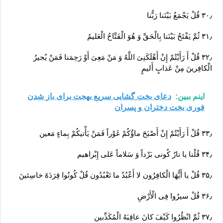
۳۰٫ قُلْ یَجْمَعُ بَیْنَنا رَبُّنا
۳۱٫ ثُمَّ یَفْتَحُ بَیْنَنا بِالْحَقِّ وَ هُوَ الْفَتَّاحُ الْعَلیمُ
۳۲٫ قُلْ أَ رَأَیْتُمْ إِنْ أَهْلَکَنِیَ اللَّهُ وَ مَنْ مَعِیَ أَوْ رَحِمَنا فَمَنْ یُجیرُ
الْکافِرینَ مِنْ عَذابٍ أَلیمٍ
اینم ببین:
دعای بخت گشایی سریع بهجت برای باز شدن
فوری بخت دختران و پسران
۳۳٫ قُلْ أَ رَأَیْتُمْ إِنْ أَصْبَحَ ماؤُکُمْ غَوْراً فَمَنْ یَأْتیکُمْ بِماءٍ مَعین
۳۶٫ قُلْ سیرُوا فِی الْأَرْضِ
۳۷٫ ثُمَّ انْظُرُوا کَیْفَ کانَ عاقِبَهُ الْمُکَذِّبین