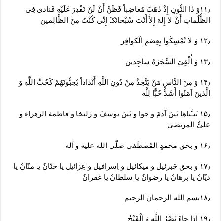
۱۱٫وَ ذَا النُّونِ إِذْ ذَهَبَ مُغاضِباً فَظَنَّ أَنْ لَنْ نَقْدِرَ عَلَیْهِ فَنادى‏ فِی
الظُّلُماتِ أَنْ لا إِلهَ إِلاَّ أَنْتَ سُبْحانَکَ إِنِّی کُنْتُ مِنَ الظَّالِمین
۱۲٫ وَ لا تُمْسِکُوا بِعِصَمِ الْکَوافِر
۱۳٫ وَ أُلْقِیَ السَّحَرَهُ ساجِدین
۱۴٫ وَ مِنَ النَّاسِ مَنْ یَتَّخِذُ مِنْ دُونِ اللَّهِ أَنْداداً یُحِبُّونَهُمْ کَحُبِّ اللَّهِ وَ
الَّذینَ آمَنُوا أَشَدُّ حُبًّا لِلَّه
۱۵٫ بَیـَّناها بَینَ آدمَ و حوا و بَینَ یوسفَ و زلیخا و فاطمهَ الزهراء و
علیٌّ المرتضی
۱۶٫ و بحق محمدٍ المُصطَفی صلّی الله علیه و آله
۱۷٫ و بحق جَبرئیل و میکائیل و اِسرافیل و عِزائیل یا حنّانُ یا منّانُ یا
دیّانُ یا برهانُ یا رضوانُ یا سلطانُ یا غفرانُ
۱۸٫بسم الله الرحمان الرحیم
۱۹٫ إِذا جاءَ نَصْرُ اللَّهِ وَ الْفَتْحُ