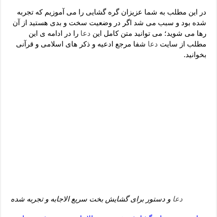
دعای رفع فقر و طلب رزق و روزی – آیه‌ جلب ثروت و برکت مال
در این مطلب به شما عزیزان گره گشایی را می آموزیم که تجربه
لا حول ولا قوة الا بالله برای چشم زخم – دعای چشم زخم ماشاالله
شده بود و سبب می شد اگر در وضعیت سخت و بدی هستید از آن
رها می شوید؛ می توانید متن کامل این
دعا
را در ادامه ی این
دعای قوی رفع ترس – دعای مجرب برای آرامش قلب و رفع اضطراب
مطلب از سایت
دعا
شفا مرجع ادعیه و ذکر های اسلامی و قرآنی
دعا برای پولدار شدن در یک روز – دعای ثروت حضرت سلیمان
بخوانید.
دعا
و دستور برای گشایش بخت سریع الاجابه و تجربه شده