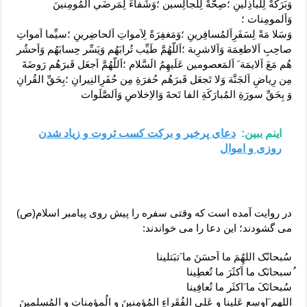
وَبَرَکةً لِلباذِلينِ ؛صِحََّةً لِلجالِسين ؛وَشَفاءً لِمَرضَي اَلمُومِنينَ
وَاَلمومِنات ؛
وَسَلا مَةً لِسَفَرِاَلمُسافِرينِ ؛وَمَغفِرَةً لِاَمواتِ اَلحاضِرينِ ؛سيِّما اَمواتِ
صاحِبِ اَلاطعِمَة وَاَلاشرِبة ؛اَللّهُمَّ طَيِّب تُرابَهُم وَيَسِّر حِسابَهُم وَاَحشُر
هُم مَعَ اَلايمَة َ اَلمَعصومين عَلَيهِمُ الَسَّلام ؛اَللّهُمَّ اَجعَل قَبرَهُم رَوضَةَ
مِن رِياضِ اَلجَنَّة وَلا تَجعَل قَبرَهُم حُفرَةِ مِن حُفَرِالنِيرانِ ؛بِحَقِّ القُرانِ
وَ بِحَقِّ سورَةِ المُبارَکَةِ الفا تَحةَ وَالاِخلاصِ وَاَلصَّلَوات
اینم ببین:
دعای پرخیر و برکت کسب ثروت و زیاد شدن
روزی و اموال
در روايت آمده است که وقتی سفره را پيش روی پيامبر اسلام(ص)
می گشودند؛ اين دعا را می خواندند:
سُبحانًک اللهُِمَ ما اَحسَنَ ما َتبَتلينا
ُسبحانَک ما اَکثََرَ ما تُعطِينا
سُبحانَکَ ما َاکثَر ما تُعافِينا
اللهم َاوسِع عَلينا و عَلی الفُقَراءِ المُؤمِنينَ و الُمؤمِناتِ و المُسِلمينَ