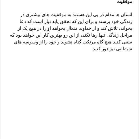
موفقیت
دعای رفع فقر و طلب رزق و روزی – آیه‌ جلب ثروت و برکت مال
لا حول ولا قوة الا بالله برای چشم زخم – دعای چشم زخم ماشاالله
انسان ها مدام در پی این هستند به موفقیت های بیشتری در
زندگی خود برسند و برای این که تحقق یابد نیاز است که دعا
دعای قوی رفع ترس – دعای مجرب برای آرامش قلب و رفع اضطراب
بخواند، تلاش کند و از خداوند متعال بخواهد او را در هیچ یک از
دعا برای پولدار شدن در یک روز – دعای ثروت حضرت سلیمان
مراحل زندگی تنها رها نکند، از این رو بهترین کار این خواهد بود که
سعی کنید هیچ گاه مرتکب گناه نشوید و خود را از وسوسه های
شیطانی نیز دور کنید.