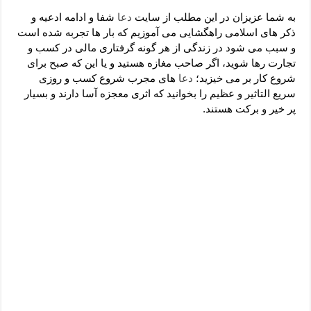
دعای رفع فقر و طلب رزق و روزی – آیه‌ جلب ثروت و برکت مال
به شما عزیزان در این مطلب از سایت
دعا
شفا و ادامه ادعیه و
لا حول ولا قوة الا بالله برای چشم زخم – دعای چشم زخم ماشاالله
ذکر های اسلامی راهگشایی می آموزیم که بار ها تجربه شده است
و سبب می شود در زندگی از هر گونه گرفتاری مالی در کسب و
دعای قوی رفع ترس – دعای مجرب برای آرامش قلب و رفع اضطراب
تجارت رها شوید، اگر صاحب مغازه هستید و یا این که صبح برای
دعا برای پولدار شدن در یک روز – دعای ثروت حضرت سلیمان
شروع کار بر می خیزید؛
دعا
های مجرب شروع کسب و روزی
سریع التاثیر و عظیم را بخوانید که اثری معجزه آسا دارند و بسیار
پر خیر و برکت هستند.