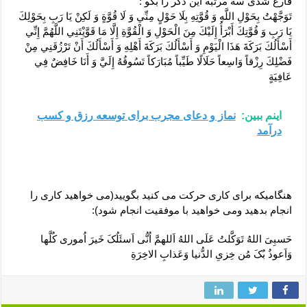
فارغ شدی سه مرتبه این ذکر را بگو :
تَوَجَّهْتُ بِحَوْلِ اللَّهِ وَ قُوَّتِهِ بِلَا حَوْلٍ مِنِّي وَ لَا قُوَّةٍ وَ لَكِنْ يَا رَبِ‏ بِحَوْلِكَ‏
يَا رَبِ‏ وَ قُوَّتِكَ أَبْرَأُ إِلَيْكَ مِنَ الْحَوْلِ وَ الْقُوَّةِ إِلَّا مَا قَوَّيْتَنِي اللَّهُمَّ إِنِّي
أَسْأَلُكَ بَرَكَةَ هَذَا الْيَوْمِ وَ أَسْأَلُكَ بَرَكَةَ أَهْلِهِ وَ أَسْأَلُكَ أَنْ تَرْزُقَنِي مِنْ
فَضْلِكَ رِزْقاً وَاسِعاً حَلَالًا طَيِّباً مُبَارَكاً تَسُوقُهُ إِلَيَّ وَ أَنَا خَافِضٌ فِي
عَافِيَةٍ
اینم ببین:
نماز و دعای مجرب برای توسعه رزق و کسب
درآمد
هنگامیکه برای کاری حرکت می کنید بگویید(می خواهید کاری را
انجام بدهید ومی خواهید با موفقیت انجام شود):
حَسبِیَ اللهُ تَوَکَّلتُ عَلَی اللهُ اَللهمَّ اُنُّی اَسئَلُکَ خَیرَ اُموری کُلَّها
وَاَعوذُ بُکَ مُن خِزیِ الدُّنیا وَعَذابِ الاخِرَةِ