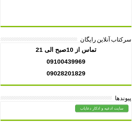
سرکتاب آنلاین رایگان
تماس از 10صبح الی 21
09100439969
09028201829
پیوندها
سایت ادعیه و اذکار دعایاب