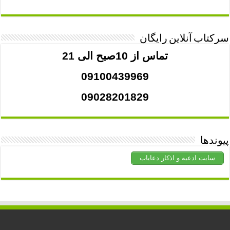
سرکتاب آنلاین رایگان
تماس از 10صبح الی 21
09100439969
09028201829
پیوندها
سایت ادعیه و اذکار دعایاب