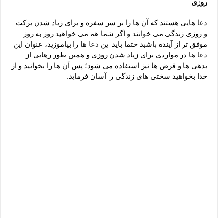
روزی
دعای رفع فقر و طلب رزق و روزی – آیه‌ جلب ثروت و برکت مال
لا حول ولا قوة الا بالله برای چشم زخم – دعای چشم زخم ماشاالله
دعا
هایی هستند که آن ها را بر سر سفره و برای زیاد شدن برکت
و روزی زندگی می خوانند و اگر شما هم می خواهید روز به روز
دعای قوی رفع ترس – دعای مجرب برای آرامش قلب و رفع اضطراب
موفق تر از آینده باشید حتما باید این
دعا
ها را بیاموزید، عنوان این
دعا برای پولدار شدن در یک روز – دعای ثروت حضرت سلیمان
دعا
ها در مواردی برای زیاد شدن روزی و همین طور رهایی از
بدهی ها و قرض ها نیز استفاده می شود؛ پس آن ها را بخوانید و از
خدا بخواهید سختی های زندگی را آسان فرماید.