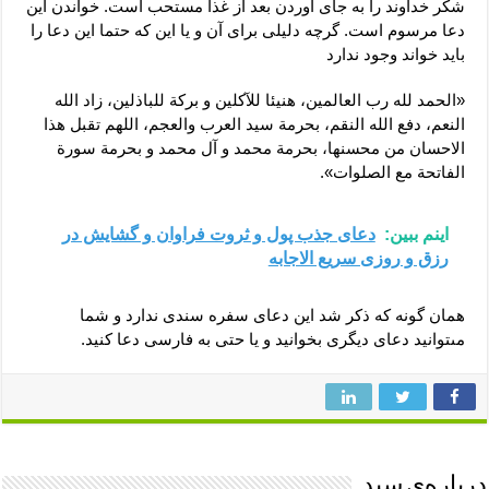
شكر خداوند را به جاى آوردن بعد از غذا مستحب است. خواندن اين
دعا مرسوم است. گرچه دليلى براى آن و يا اين كه حتما اين دعا را
بايد خواند وجود ندارد
«الحمد لله رب العالمين، هنيئا للآكلين و بركة للباذلين، زاد الله
النعم، دفع الله النقم، بحرمة سيد العرب والعجم، اللهم تقبل هذا
الاحسان من محسنها، بحرمة محمد و آل محمد و بحرمة سورة
الفاتحة مع الصلوات».
اینم ببین:
دعای جذب پول و ثروت فراوان و گشایش در
رزق و روزی سریع الاجابه
همان گونه كه ذكر شد اين دعای سفره سندى ندارد و شما
مى‏توانيد دعاى ديگرى بخوانيد و يا حتى به فارسى دعا كنيد.
درباره‌ی سید