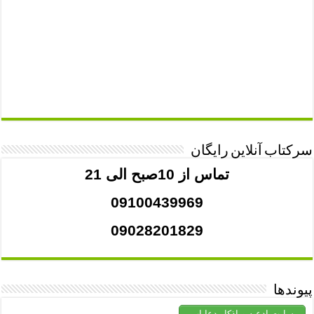
سرکتاب آنلاین رایگان
تماس از 10صبح الی 21
09100439969
09028201829
پیوندها
سایت ادعیه و اذکار دعایاب