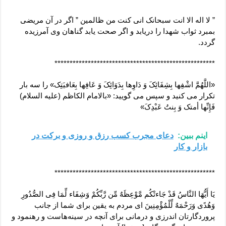
” لا اله الا انت سبحانک انی کنت من ظالمین ” اگر در آن مریضی
بمبرد ثواب شهدا را دریابد و اگر صحت یابد گناهان وی آمرزیده
گردد.
*****************************************************
«اللَّهُمَّ اشْفِها بِشِفَائِکَ وَ دَاوِها بِدَوَائِکَ وَ عَافِها بِعَافیَتِک» را سه بار
تکرار می کنید و سپس می گویید: «بالامام الکاظم (علیه السلام)
فَإِنِّها أمتک وَ بِنتُ عَبْدِکَ»
اینم ببین:
دعای مجرب کسب رزق و روزی و برکت در
بازار و کار
*****************************************************
یَا أَیُّهَا النَّاسُ قَدْ جَاءتْکُم مَّوْعِظَهٌ مِّن رَّبِّکُمْ وَشِفَاء لِّمَا فِی الصُّدُورِ
وَهُدًى وَرَحْمَهٌ لِّلْمُؤْمِنِینَ اى مردم به یقین براى شما از جانب
پروردگارتان اندرزى و درمانى براى آنچه در سینه‏‌هاست و رهنمود و