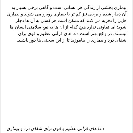
دعای رفع فقر و طلب رزق و روزی – آیه‌ جلب ثروت و برکت مال
بیماری بخشی از زندگی هر انسانی است و گاهی برخی بسیار به
لا حول ولا قوة الا بالله برای چشم زخم – دعای چشم زخم ماشاالله
آن دچار شده و برخی نیز کم تر با بیماری روبرو می شوند و بیماری
هایی را تجربه می کنند که ممکن است هر کسی به آن ها دچار
دعای قوی رفع ترس – دعای مجرب برای آرامش قلب و رفع اضطراب
شود؛ اما تفاوتی ندارد هیچ کدام از آن ها به نفع سلامتی انسان ها
دعا برای پولدار شدن در یک روز – دعای ثروت حضرت سلیمان
نیستند؛ در واقع بهتر است
دعا
های قرآنی عظیم و قوی برای
شفای درد و بیماری را بیاموزید تا از این سختی ها دور باشید.
دعا
های قرآنی عظیم و قوی برای شفای درد و بیماری