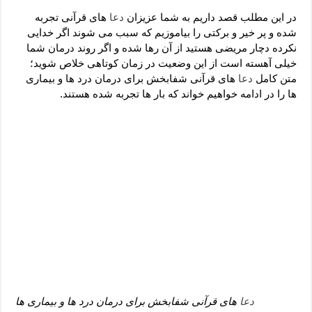
دعای رفع فقر و طلب رزق و روزی – آیه‌ جلب ثروت و برکت مال
در این مطلب قصد داریم به شما عزیزان
دعا
های قرآنی تجربه
لا حول ولا قوة الا بالله برای چشم زخم – دعای چشم زخم ماشاالله
شده و پر خیر و برکتی را بیاموزیم که سبب می شوند اگر خدایی
نکرده دچار مریضی هستید از آن رها شده و اگر روند درمان شما
دعای قوی رفع ترس – دعای مجرب برای آرامش قلب و رفع اضطراب
خیلی آهسته است از این وضعیت در زمان کوتاهی خلاص شوید؛
دعا برای پولدار شدن در یک روز – دعای ثروت حضرت سلیمان
متن کامل
دعا
های قرآنی شفابخش برای درمان درد ها و بیماری
ها را در ادامه خواهیم خواند که بار ها تجربه شده هستند.
دعا
های قرآنی شفابخش برای درمان درد ها و بیماری ها