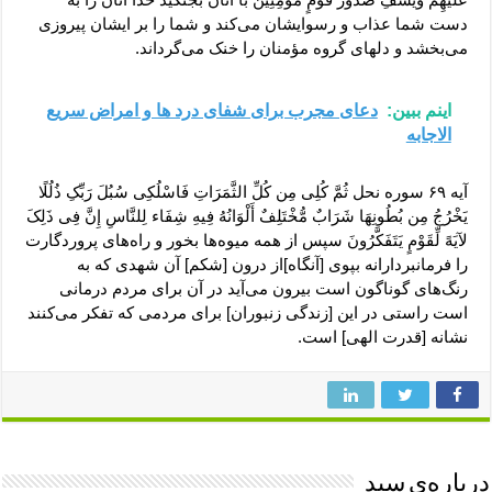
دست‏ شما عذاب و رسوایشان مى‏‌کند و شما را بر ایشان پیروزى
مى‏‌بخشد و دلهاى گروه مؤمنان را خنک مى‏‌گرداند.
اینم ببین:
دعای مجرب برای شفای درد ها و امراض سریع
الاجابه
آیه ۶۹ سوره نحل ثُمَّ کُلِی مِن کُلِّ الثَّمَرَاتِ فَاسْلُکِی سُبُلَ رَبِّکِ ذُلُلًا
یَخْرُجُ مِن بُطُونِهَا شَرَابٌ مُّخْتَلِفٌ أَلْوَانُهُ فِیهِ شِفَاء لِلنَّاسِ إِنَّ فِی ذَلِکَ
لآیَهً لِّقَوْمٍ یَتَفَکَّرُونَ سپس از همه میوه‏‌ها بخور و راه‌هاى پروردگارت
را فرمانبردارانه بپوى [آنگاه]از درون [شکم] آن شهدى که به
رنگ‌هاى گوناگون است بیرون مى‏‌آید در آن براى مردم درمانى
است راستى در این [زندگى زنبوران] براى مردمى که تفکر مى‏‌کنند
نشانه [قدرت الهى] است.
درباره‌ی سید