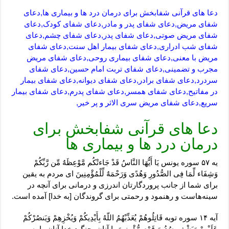
دعا های قرآنی شفابخش برای درمان درد ها و بیماری ها,دعای
شفای مریض,دعای شفای پدر و مادر,دعای شفای کودک,دعای
شفای مریض صوتی,دعای شفای پدر,دعای شفای چشم,دعای
شفای شب ادراری,دعای شفای بیمار اهل سنت,دعای شفای
مریض با معنی,دعای شفای بیماری روحی,دعای شفای مریض
مجرب و تضمینی,دعای شفای تربت امام حسین,دعای شفای
سردرد,دعای شفای برادر,دعای شفای دیوانه,دعای شفای بیمار
در مفاتیح,دعای شفای همسر,دعای شفای پدرم,دعای شفای بیمار
سریع,دعای شفای مریض سری الاثر و پر خیر,
دعا های قرآنی شفابخش برای
درمان درد ها و بیماری ها
یه ۵۷ سوره یونس یَا أَیُّهَا النَّاسُ قَدْ جَاءتْکُم مَّوْعِظَهٌ مِّن رَّبِّکُمْ
وَشِفَاء لِّمَا فِی الصُّدُورِ وَهُدًى وَرَحْمَهٌ لِّلْمُؤْمِنِینَ اى مردم به یقین
براى شما از جانب پروردگارتان اندرزى و درمانى براى آنچه در
سینه‏‌هاست و رهنمود و رحمتى براى گروندگان [به خدا] آمده است.
آیه ۱۴ سوره توبه قَاتِلُوهُمْ یُعَذِّبْهُمُ اللّهُ بِأَیْدِیکُمْ وَیُخْزِهِمْ وَیَنصُرْکُمْ
عَلَیْهِمْ وَیَشْفِ صُدُورَ قَوْمٍ مُّؤْمِنِینَ با آنان بجنگید خدا آنان را به