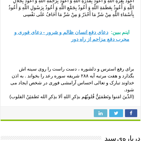
أَعُوذُ بِعِزَّةِ اللَّهِ وَ أَعُوذُ بِقُدْرَةِ اللَّهِ وَ أَعُوذُ بِرَحْمَةِ اللَّهِ وَ أَعُوذُ بِجَلَالِ
اللَّهِ وَ أَعُوذُ بِعَظَمَةِ اللَّهِ وَ أَعُوذُ بِجَمْعِ اللَّهِ وَ أَعُوذُ بِرَسُولِ اللَّهِ وَ أَعُوذُ
بِأَسْمَاءِ اللَّهِ مِنْ شَرِّ مَا أَحْذَرُ وَ مِنْ شَرِّ مَا أَخَافُ عَلَى نَفْسِی
اینم ببین:
دعای دفع انسان ظالم و شرور - دعای فوری و
مجرب دفع مزاحم از راه دور
برای رفع استرس و دلشوره ، دست راست را روی سینه اش
بگذارد و هفت مرتبه آیه ۲۸۸ شریفه سوره رعد را بخواند . به اذن
خداوند تبارک و تعالی احساس آرامشی فوری در شخص ایجاد می
شود.
(الذّینَ امَنوا وتَطمَئِنُّ قُلوبُهُم بذِکرِ اللهِ اَلا بذِکرِ الله تَطمَئِنُ القلوب)
درباره‌ی سید