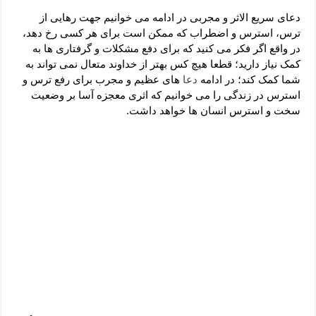
دعای رفع فقر و طلب رزق و روزی – آیه‌ جلب ثروت و برکت مال
دعای سریع الاثر و مجربی در ادامه می خوانیم جهت رهایی از
لا حول ولا قوة الا بالله برای چشم زخم – دعای چشم زخم ماشاالله
ترس، استرس و اضطراب که ممکن است برای هر کسی رخ دهد،
در واقع اگر فکر می کنید که برای دفع مشکلات و گرفتاری ها به
دعای قوی رفع ترس – دعای مجرب برای آرامش قلب و رفع اضطراب
کمک نیاز دارید؛ قطعا هیچ کس بهتر از خداوند متعال نمی تواند به
دعا برای پولدار شدن در یک روز – دعای ثروت حضرت سلیمان
شما کمک کند؛ در ادامه
دعا
های عظیم و مجرب برای رفع ترس و
استرس در زندگی را می خوانیم که اثری معجزه آسا بر وضعیت
سخت و استرس انسان ها خواهد داشت.