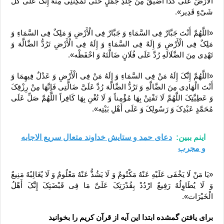
الْأَرْضَ عَلَى کَذَا أَضْیَقَ مِنْ جِلْدِ جَمَلٍ حَتَّى تُمْکِنَنِی مِنْهُ إِنَّکَ عَلى کُلِّ
شَیْءٍ قَدِیر».
«اللَّهُمَّ أَنْتَ جَبَّارٌ فِی السَّمَاءِ وَ جَبَّارٌ فِی الْأَرْضِ وَ مَلِکٌ فِی السَّمَاءِ وَ
مَلِکٌ فِی الْأَرْضِ وَ إِلَهٌ فِی السَّمَاءِ وَ إِلَهٌ فِی الْأَرْضِ تَرُدُّ الضَّالَّهَ وَ
تَهْدِی مِنَ الضَّلَالَهِ رُدَّ عَلَى فُلَانٍ ضَالَّتَهُ وَ احْفَظْه».
«اللَّهُمَّ إِنَّکَ إِلَهُ مَنْ فِی السَّمَاءِ وَ إِلَهُ مَنْ فِی الْأَرْضِ وَ عَدْلٌ فِیهِمَا وَ
أَنْتَ الْهَادِی مِنَ الضَّالَّهِ وَ تَرُدُّ الضَّالَّهَ رُدَّ عَلَیَّ ضَالَّتِی فَإِنَّهَا مِنْ رِزْقِکَ
وَ عَطِیَّتِکَ اللَّهُمَّ لَا تَفْتِنْ بِهَا مُؤْمِناً وَ لَا تُغْنِ بِهَا کَافِراً اللَّهُمَّ صَلِّ عَلَى
مُحَمَّدٍ عَبْدِکَ وَ رَسُولِکَ وَ عَلَى أَهْلِ بَیْتِه».
اینم ببین:
دعای حمد و ستایش خداوند متعال سریع الاجابه
و مجرب
«یَا مَنْ لَا یَخْفَى عَلَیْهِ عَنْهُ مَکْتُومٌ وَ لَا یَشُذُّ عَنْهُ مَعْلُومٌ وَ لَا یُغَالِبُهُ مَنِیعٌ
وَ لَا یُطَاوِلُهُ رَفِیعٌ ارْدُدْ بِقُدْرَتِکَ عَلَیَّ مَا فِی قَبْضَتِکَ إِنَّکَ أَهْلُ
الْخَیْرَات».
برای یافتن گمشده ابتدا این آیه از قرآن کریم را بخوانید