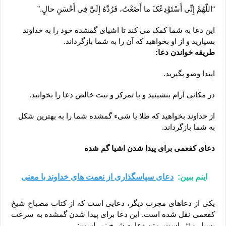
“اللّهُمَّ إِنِّی أَسْتَوْدِعُکَ ما أَضَعْتُ، فَرُدَّهُ إِلَیَّ فِی أَحْسَنِ حالٍ.”
این دعا به شما کمک می کند تا اشیای گمشده خود را به خداوند
بسپارید و از او بخواهید که آن را به شما بازگرداند.
طریقه خواندن دعا:
ابتدا وضو بگیرید.
در مکانی آرام بنشینید و با تمرکز و نیت خالص دعا را بخوانید.
از خداوند بخواهید که طلا یا شیء گمشده شما را به بهترین شکل
به شما بازگرداند.
دعای کفعمی برای پیدا شدن اشیا گم شده
اینم ببین:
دعای سپاسگذاری از نعمت های خداوند با معنی
یکی از دعاهای مجرب دیگر، دعایی است که از کتاب مصباح شیخ
کفعمی نقل شده است. این دعا برای پیدا شدن گمشده به سرعت
بسیار مؤثر است. متن دعا به شرح زیر است: