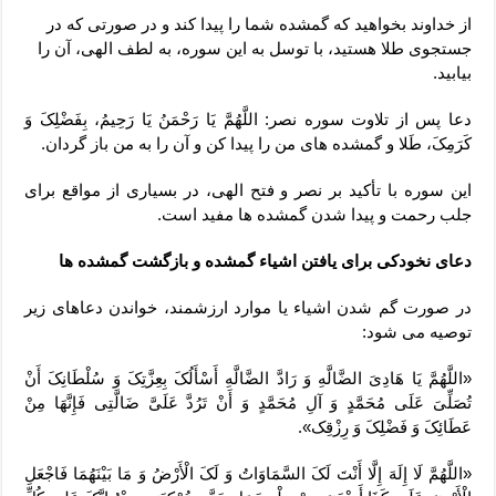
از خداوند بخواهید که گمشده شما را پیدا کند و در صورتی که در
جستجوی طلا هستید، با توسل به این سوره، به لطف الهی، آن را
بیابید.
دعا پس از تلاوت سوره نصر: اللَّهُمَّ یَا رَحْمَنُ یَا رَحِیمُ، بِفَضْلِکَ وَ
کَرَمِکَ، طَلا و گمشده های من را پیدا کن و آن را به من باز گردان.
این سوره با تأکید بر نصر و فتح الهی، در بسیاری از مواقع برای
جلب رحمت و پیدا شدن گمشده ها مفید است.
دعای نخودکی برای یافتن اشیاء گمشده و بازگشت گمشده ها
در صورت گم شدن اشیاء یا موارد ارزشمند، خواندن دعاهای زیر
توصیه می شود:
«اللَّهُمَّ یَا هَادِیَ الضَّالَّهِ وَ رَادَّ الضَّالَّهِ أَسْأَلُکَ بِعِزَّتِکَ وَ سُلْطَانِکَ أَنْ
تُصَلِّیَ عَلَى مُحَمَّدٍ وَ آلِ مُحَمَّدٍ وَ أَنْ تَرُدَّ عَلَیَّ ضَالَّتِی فَإِنَّهَا مِنْ
عَطَائِکَ وَ فَضْلِکَ وَ رِزْقِک».
«اللَّهُمَّ لَا إِلَهَ إِلَّا أَنْتَ لَکَ السَّمَاوَاتُ وَ لَکَ الْأَرْضُ وَ مَا بَیْنَهُمَا فَاجْعَلِ