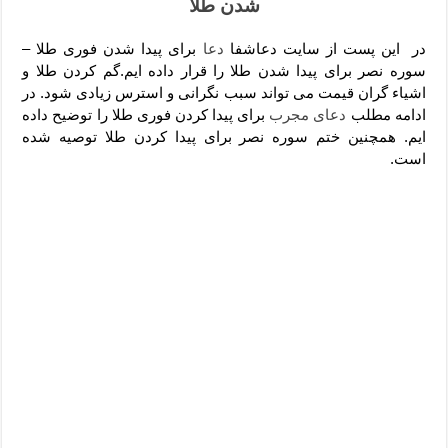
شدن طلا
دعای رفع فقر و طلب رزق و روزی – آیه‌ جلب ثروت و برکت مال
لا حول ولا قوة الا بالله برای چشم زخم – دعای چشم زخم ماشاالله
در این پست از سایت دعاشفا
دعا
برای پیدا شدن فوری طلا –
سوره نصر برای پیدا شدن طلا را قرار داده ایم.گم کردن طلا و
دعای قوی رفع ترس – دعای مجرب برای آرامش قلب و رفع اضطراب
اشیاء گران قیمت می تواند سبب نگرانی و استرس زیادی شود. در
دعا برای پولدار شدن در یک روز – دعای ثروت حضرت سلیمان
ادامه مطلب
دعای مجرب
برای پیدا کردن فوری طلا را توضیح داده
ایم. همچنین ختم سوره نصر برای پیدا کردن طلا توصیه شده
است.