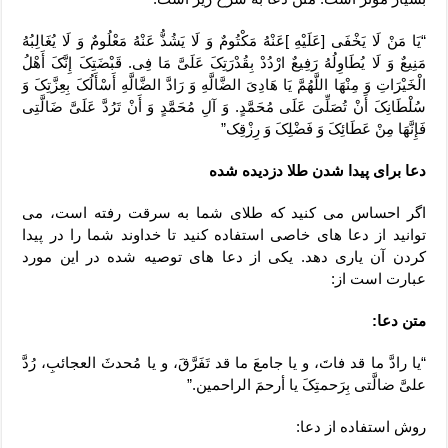
“یَا مَنْ لَا یَخْفَى [عَلَیْهِ ]عَنْهُ مَکْتُومٌ وَ لَا یَشُذُّ عَنْهُ مَعْلُومٌ وَ لَا یُغَالِبُهُ
مَنِیعٌ وَ لَا یُطَاوِلُهُ رَفِیعٌ ارْدُدْ بِقُدْرَتِکَ عَلَیَّ مَا فِی. قَبْضَتِکَ إِنَّکَ أَهْلُ
الْخَیْرَاتِ وَ مِنْهَا اللَّهُمَّ یَا هَادِیَ الضَّالَّهِ وَ رَادَّ الضَّالَّهِ أَسْأَلُکَ بِعِزَّتِکَ وَ
سُلْطَانِکَ أَنْ تُصَلِّیَ عَلَى مُحَمَّدٍ. وَ آلِ مُحَمَّدٍ وَ أَنْ تَرُدَّ عَلَیَّ ضَالَّتِی
فَإِنَّهَا مِنْ عَطَائِکَ وَ فَضْلِکَ وَ رِزْقِک”
دعا برای پیدا شدن طلا دزدیده شده
اگر احساس می کنید که طلای شما به سرقت رفته است، می
توانید از دعا های خاصی استفاده کنید تا خداوند شما را در پیدا
کردن آن یاری دهد. یکی از دعا های توصیه شده در این مورد
عبارت است از:
متن دعا:
“یا رادَّ ما قد فاتَ، و یا جامعَ ما قد تَفَرَّقَ، و یا مُحدثَ العجائبِ، رُدَّ
علیَّ ضالَّتی بِرَحمتِکَ یا أرحمَ الراحمین.”
روش استفاده از دعا: