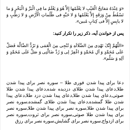
«وَ عِنْدَهُ مَفاتِحُ الْغَیْبِ لا یَعْلَمُها إِلاَّ هُوَ وَ یَعْلَمُ ما فِی الْبَرِّ وَ الْبَحْرِ وَ ما
تَسْقُطُ مِنْ وَرَقَهٍ إِلاَّ یَعْلَمُها وَ لا حَبَّهٍ فی ظُلُماتِ الْأَرْضِ وَ لا رَطْبٍ وَ
لا یابِسٍ إِلاَّ فی کِتابٍ مُبین».
پس از خواندن آیه، ذکر زیر را تکرار کنید:
«اللَّهُمَّ إِنَّکَ تَهْدِی مِنَ الضَّلَالَهِ وَ تُنْجِی مِنَ الْعَمَى وَ تَرُدُّ الضَّالَّهَ فَصَلِّ
عَلَى مُحَمَّدٍ وَ آلِ مُحَمَّدٍ وَ اغْفِرْ لِی وَ رُدَّ ضَالَّتِی وَ صَلِّ عَلَى مُحَمَّدٍ وَ
آلِهِ وَ سَلِّم».
دعا برای پیدا شدن فوری طلا – سوره نصر برای پیدا شدن
طلا,دعای پیدا شدن طلای دزدیده شده,دعای پیدا شدن طلا
صوتی,دعای پیدا شدن طلا,دعای پیدا شدن دزد طلا,دعای پیدا
شدن طلا گمشده,دعای پیدا شدن طلای گمشده,سوره نصر
برای پیدا شدن طلا,سوره نصر برای پیدا شدن طلا,سوره نصر
برای پیدا شدن طلا صوتی,سوره نصر برای ثروت,سوره نصر
برای ازدواج,سوره نصر برای گشایش,سوره نصر برای رزق