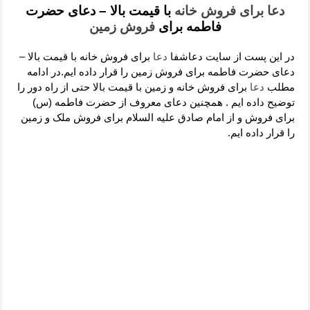
دعای رفع فقر و طلب رزق و روزی – آیه‌ جلب ثروت و برکت مال
دعا برای فروش خانه
با قیمت بالا – دعای حضرت
فاطمه برای
فروش زمین
لا حول ولا قوة الا بالله برای چشم زخم – دعای چشم زخم ماشاالله
دعای قوی رفع ترس – دعای مجرب برای آرامش قلب و رفع اضطراب
در این پست از سایت دعاشفا
دعا
برای فروش خانه با قیمت بالا –
دعای حضرت فاطمه برای فروش زمین را قرار داده ایم.در ادامه
دعا برای پولدار شدن در یک روز – دعای ثروت حضرت سلیمان
مطلب
دعا
برای فروش خانه و زمین با قیمت بالا حتی از راه دور را
توضیح داده ایم . همچنین دعای معروف از حضرت فاطمه (س)
برای فروش و از امام صادق علیه السلام برای فروش ملک و زمین
را قرار داده ایم.