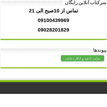
سرکتاب آنلاین رایگان
تماس از 10صبح الی 21
09100439969
09028201829
پیوندها
سایت ادعیه و اذکار دعایاب
کلیه حقوق برای
دعاشفا
محفوظ است. استفاده از مطالب با ذکر منبع