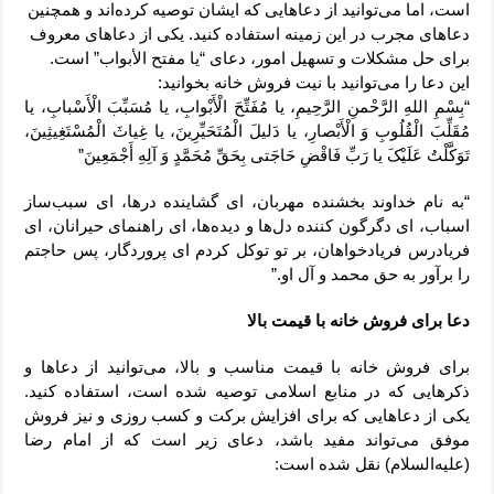
است، اما می‌توانید از دعاهایی که ایشان توصیه کرده‌اند و همچنین
دعاهای مجرب در این زمینه استفاده کنید. یکی از دعاهای معروف
برای حل مشکلات و تسهیل امور، دعای “یا مفتح الأبواب” است.
این دعا را می‌توانید با نیت فروش خانه بخوانید:
“بِسْمِ اللهِ الرَّحْمنِ الرَّحِیمِ، یا مُفَتِّحَ الْأَبْوابِ، یا مُسَبِّبَ الْأَسْبابِ، یا
مُقَلِّبَ الْقُلُوبِ وَ الْأَبْصارِ، یا دَلیلَ الْمُتَحَیِّرِینَ، یا غِیاثَ الْمُسْتَغِیثِینَ،
تَوَکَّلْتُ عَلَیْکَ یا رَبِّ فَاقْضِ حَاجَتی بِحَقِّ مُحَمَّدٍ وَ آلِهِ أَجْمَعِینَ”
“به نام خداوند بخشنده مهربان، ای گشاینده درها، ای سبب‌ساز
اسباب، ای دگرگون کننده دل‌ها و دیده‌ها، ای راهنمای حیرانان، ای
فریادرس فریادخواهان، بر تو توکل کردم ای پروردگار، پس حاجتم
را برآور به حق محمد و آل او.”
دعا برای فروش خانه با قیمت بالا
برای فروش خانه با قیمت مناسب و بالا، می‌توانید از دعاها و
ذکرهایی که در منابع اسلامی توصیه شده است، استفاده کنید.
یکی از دعاهایی که برای افزایش برکت و کسب روزی و نیز فروش
موفق می‌تواند مفید باشد، دعای زیر است که از امام رضا
(علیه‌السلام) نقل شده است: