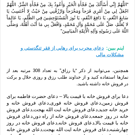
“اللَّهُمَّ إِنِّي أَسْأَلُكَ مِنْ فَجْأَةِ الْخَيْرِ وَأَعُوذُ بِكَ مِنْ فَجْأَةِ الشَّرِّ. اللَّهُمَّ
اجْعَلْ لِي مِنْ أَمْرِي فَرَجاً وَمَخْرَجاً وَارْزُقْنِي مِنْ حَيْثُ لا أَحْتَسِبُ يَا
سَابِغَ النِّعَمِ، يَا دَافِعَ النِّقَمِ، يَا نُورَ الْمُسْتَوْحِشِينَ فِي الظُّلَمِ، يَا عَالِمَاً
لا يُعَلَّمُ، صَلِّ عَلَى مُحَمَّدٍ وَآلِ مُحَمَّدٍ، وَافْعَلْ بِي مَا أَنْتَ أَهْلُهُ، وَصَلَّى
اللَّهُ عَلَى رَسُولِهِ وَآلِهِ الْأَئِمَّةِ الْمَيَامِينَ”
اینم ببین:
دعای مجرب برای رهایی از فقر تنگدستی و
مشکلات مالی
همچنین، می‌توانید از ذکر “یا رزاق” به تعداد 308 مرتبه بعد از
نمازها استفاده کنید و از خداوند طلب رزق و روزی حلال و برکت
در فروش خانه داشته باشید.
دعا برای فروش خانه با قیمت بالا – دعای حضرت فاطمه برای
فروش زمین,دعای فروش خانه فوری,دعای فروش خانه و
خرید خانه جدید,دعای فروش خانه ایت الله بهجت,دعای فروش
خانه در روز جمعه,دعای فروش خانه از راه دور,دعای فروش
خانه با قیمت بالا,دعای فروش خانه,دعای فروش خانه در روز
چهارشنبه,دعای فروش خانه ایت الله بهجت,دعای فروش خانه