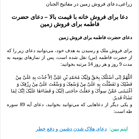
زراعی,دعای فروش زمین در مفاتیح الجنان
دعا برای فروش خانه با قیمت بالا – دعای حضرت
فاطمه برای فروش زمین
دعای حضرت فاطمه برای فروش زمین
برای فروش ملک و رسیدن به هدف خود، می‌توانید دعای زیر را که
از حضرت فاطمه (س) نقل شده است، پس از نمازهای یومیه به
مدت 9 روز و هر روز 14 مرتبه بخوانید:
اَللّٰهُمَّ اِنّی اَسْئَلُکَ بِحَقِّ وَلِیِّکَ مُحَمّدِ بْنِ عَلِیٍّ اِلاّٰ جُدْتَ بِهِ عَلَیَّ مِنْ
فَضْلِکَ وَ تَفَضَّلْتَ بِهِ عَلَیَّ مِنْ وُسْعِکَ وَ وَسَّعْتَ عَلَیَّ مِنْ رِزْقِکَ وَ
اَغْنَیتَنی عَمَّنْ سِواٰکَ وَ جَعَلْتُ حاٰجَتی اِلَیْکَ وَ قَضٰاءَهٰا عَلَیْکَ اِنَّکَ لِمٰا
تَشٰاءُ قَدیرٌ.
و یکی دیگر از دعاهایی که می‌توانید بخوانید، دعای آیه 89 سوره
طه است:
اینم ببین:
دعای هلاک شدن دشمن و دفع خطر