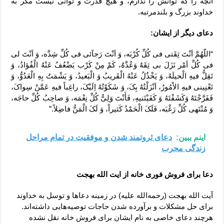
آنچه را که توانش را ندارم، و هیچ قدرت و توانی نیست مگر به
خداوند بزرگ و بلندمرتبه.
دعای دیگر از ایشان:
“اللّهُمَّ اَنْتَ ثِقَتى فى کُلِّ کُرْبَه، وَ اَنْتَ رَجآئى فى کُلِّ شِدَّه، وَ اَنْتَ لى
فى کُلِّ اَمْر نَزَلَ بى ثِقَهٌ وَعُدَّهٌ، کَمْ مِنْ کَرْب یَضْعُفُ عَنْهُ الْفُؤادُ، وَ
تَقِلُّ فیهِ الْحیلَهُ، وَ یَخْذُلُ عَنْهُ الْقَریبُ وَ الْبَعیدُ، وَ یَشْمَتُ بِهِ الْعَدُوُّ، وَ
تَعْنِینى فیهِ الاْمُورُ، اَنْزَلْتُهُ بِکَ، وَ شَکَوْتُهُ اِلَیْکَ، راغِباً فیهِ عَمَّنْ سِواکَ،
فَفَرَّجْتَهُ وَکَشَفْتَهُ وَ کَفَیْتَنیهِ، فَأَنْتَ وَلِىُّ کُلِّ نِعْمَه، وَ صاحِبُ کُلِّ حاجَه،
وَ مُنْتَهى کُلِّ رَغْبَه، فَلَکَ الْحَمْدُ کَثیراً، وَ لَکَ الْمَنُّ فاضِلاً.”
اینم ببین:
دعای ثروتمند شدن و موفقیت در تمام مراحل
زندگی مجرب
دعا برای فروش فوری خانه از ایت الله بهجت
آیت الله بهجت (رحمه‌الله علیه) در زمینه دعاها و توسل به خداوند
برای حل مشکلات و برآورده شدن حاجات توصیه‌هایی داشته‌اند.
هرچند دعای خاصی به نام ایشان برای فروش خانه نقل نشده