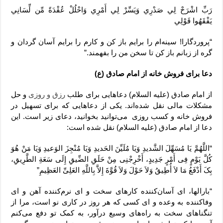
رَبِّ اشْرَحْ لِي صَدْرِي وَيَسِّرْ لِي أَمْرِي وَاحْلُلْ عُقْدَةً مِّن لِّسَانِي
يَفْقَهُوا قَوْلِي
“پروردگارا! سینه‌ام را برایم باز کن و کارم را برایم آسان گردان و
گره از زبانم باز کن تا سخن من را بفهمند.”
دعا برای فروش خانه از امام صادق (ع)
از امام صادق (علیه‌ السلام) دعاهایی برای طلب
رزق و روزی
و حل
مشکلات مالی نقل شده‌اند. یکی از دعاهایی که برای تسهیل در
فروش خانه و کسب روزی می‌توانید بخوانید، دعای زیر است. این
دعا از امام صادق (علیه‌ السلام) نقل شده است:
“اللَّهُمَّ یَا مُسَهِّلَ الشَّدیدِ وَیَا مُلَیِّنَ الحَدیدِ وَیَا مُنْجِزَ الوَعیدِ وَیَا مَنْ هُوَ
کُلَّ یَوْمٍ فِی أَمْرٍ جَدِیدٍ، أَخْرِجْنِی مِنْ حَلَقِ الضِّیقِ إِلَی سَعَةِ الطَّرِیقِ،
بِکَ أَدْفَعُ مَا لاَ أُطِیقُ وَلاَ حَوْلَ وَلاَ قُوَّةَ إِلاَّ بِاللَّهِ العَلِیِّ العَظِیمِ”
“بارالها، ای آسان‌کننده کارهای سخت و ای نرم‌کننده آهن و ای
وفا‌کننده به وعده و ای کسی که هر روز در کاری نو است، مرا از
تنگناهای سخت به راه‌های وسیع درآور، به کمک تو دفع می‌کنم