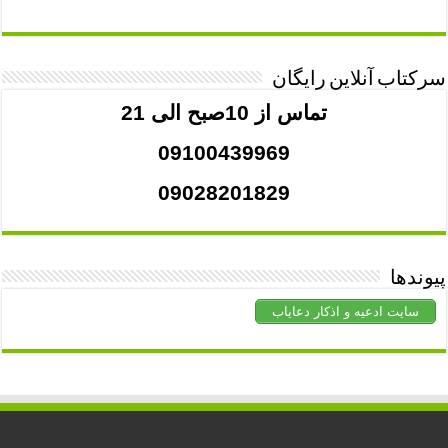
سرکتاب آنلاین رایگان
تماس از 10صبح الی 21
09100439969
09028201829
پیوندها
سایت ادعیه و اذکار دعایاب