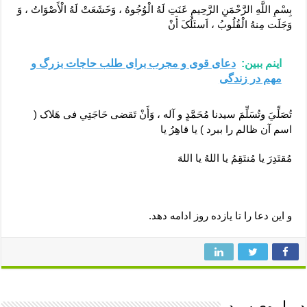
بِسْمِ اللَّهِ الرَّحْمَنِ الرَّحِيمِ عَنَتِ لَهُ الْوُجُوهُ ، وَخَشَعَتْ لَهُ الْأَصْوَاتُ ، وَ
وَجَلَت مِنهُ الْقُلُوبُ ، اَسئَلُکَ أَنْ
اینم ببین:
دعای قوی و مجرب برای طلب حاجات بزرگ و
مهم در زندگی
تُصَلِّيَ وتُسَلِّمَ سیدنا مُحَمَّدٍ و آله ، وَأَنْ تَقضی حَاجَتِي فی هَلاک (
اسم آن ظالم را ببرد ) یا قاهِرُ یا
مُقتَدِرَ یا مُنتَقِمُ یا اللهُ یا اللهَ
و این دعا را تا یازده روز ادامه دهد.