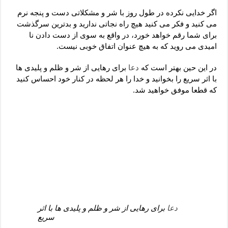
دعای رفع فقر و طلب رزق و روزی – آیه‌ جلب ثروت و برکت مال
اگر خدایی نکرده در طول روز با شر و مشکلاتی دست و پنجه نرم
لا حول ولا قوة الا بالله برای چشم زخم – دعای چشم زخم ماشاالله
می کنید و فکر می کنید هیچ راه نجاتی ندارید و بدترین سرگذشت
برای شما رقم خواهد خورد، در واقع به سوی از دست دادن نا
دعای قوی رفع ترس – دعای مجرب برای آرامش قلب و رفع اضطراب
امیدی می روید که به هیچ عنوان اتفاق خوبی نیست.
دعا برای پولدار شدن در یک روز – دعای ثروت حضرت سلیمان
در این حین بهتر است که
دعا
برای رهایی از شر و ظلم و پلیدی ها
با اثر سریع را بخوانید و خدا را هر لحظه در کنار خود احساس کنید
که قطعا موفق خواهید شد.
دعا
برای رهایی از شر و ظلم و پلیدی ها با اثر
سریع