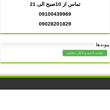
تماس از 10صبح الی 21
09100439969
09028201829
پیوندها
سایت ادعیه و اذکار دعایاب
کلیه حقوق برای
دعاشفا
محفوظ است. استفاده از مطالب با ذکر منبع
آزاد است.