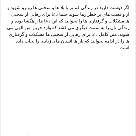
دعای رفع فقر و طلب رزق و روزی – آیه‌ جلب ثروت و برکت مال
اگر دوست دارید در زندگی کم تر با بلا ها و سختی ها روبرو شوید و
لا حول ولا قوة الا بالله برای چشم زخم – دعای چشم زخم ماشاالله
از واقعیت های پر خطر رها شوید حتما
دعا
برای رهایی از سختی
ها مشکلات و گرفتاری ها را بخوانید که این
دعا
ها راهگشا بوده و
دعای قوی رفع ترس – دعای مجرب برای آرامش قلب و رفع اضطراب
زندگی تان را به سمت دیگری می کشد که وارد حریم امن الهی می
دعا برای پولدار شدن در یک روز – دعای ثروت حضرت سلیمان
شوید. متن کامل
دعا
برای رهایی از سختی ها مشکلات و گرفتاری
ها را در ادامه بخوانید که بار ها انسان های زیادی را نجات داده
است.