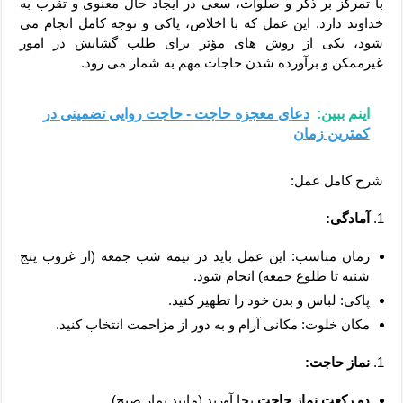
با تمرکز بر ذکر و صلوات، سعی در ایجاد حال معنوی و تقرب به
خداوند دارد. این عمل که با اخلاص، پاکی و توجه کامل انجام می
شود، یکی از روش های مؤثر برای طلب گشایش در امور
غیرممکن و برآورده شدن حاجات مهم به شمار می رود.
اینم ببین:
دعای معجزه حاجت - حاجت روایی تضمینی در
کمترین زمان
شرح کامل عمل:
آمادگی:
زمان مناسب: این عمل باید در نیمه شب جمعه (از غروب پنج
شنبه تا طلوع جمعه) انجام شود.
پاکی: لباس و بدن خود را تطهیر کنید.
مکان خلوت: مکانی آرام و به دور از مزاحمت انتخاب کنید.
نماز حاجت:
دو رکعت نماز حاجت
بجا آورید (مانند نماز صبح).