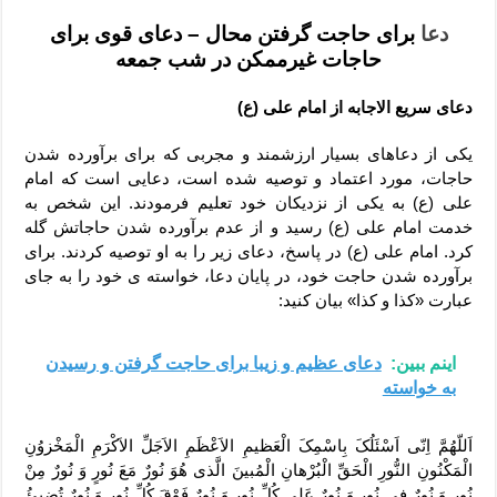
دعا
برای حاجت گرفتن محال – دعای قوی برای
حاجات غیرممکن در شب جمعه
دعای سریع الاجابه از امام علی (ع)
یکی از دعاهای بسیار ارزشمند و مجربی که برای برآورده شدن
حاجات، مورد اعتماد و توصیه شده است، دعایی است که امام
علی (ع) به یکی از نزدیکان خود تعلیم فرمودند. این شخص به
خدمت امام علی (ع) رسید و از عدم برآورده شدن حاجاتش گله
کرد. امام علی (ع) در پاسخ، دعای زیر را به او توصیه کردند. برای
برآورده شدن حاجت خود، در پایان دعا، خواسته ی خود را به جای
عبارت «کذا و کذا» بیان کنید:
اینم ببین:
دعای عظیم و زیبا برای حاجت گرفتن و رسیدن
به خواسته
اَللّهُمَّ اِنّى اَسْئَلُکَ بِاسْمِکَ الْعَظیمِ الاَعْظَمِ الاَجَلِّ الاَکْرَمِ الْمَخْزوُنِ
الْمَکْنُونِ النُّورِ الْحَقِّ الْبُرْهانِ الْمُبینَ الَّذى هُوَ نُورٌ مَعَ نُورٍ وَ نُورٌ مِنْ
نُورٍ وَ نُورٌ فى نُورٍ وَ نُورٌ عَلى کُلِّ نُورٍ وَ نُورٌ فَوْقَ کُلِّ نُورٍ وَ نُورٌ تُضیئُ