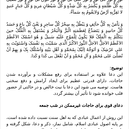
بِهِ کُلُّ ظُلْمَهٍ وَ یُکْسَرُ بِهِ کُلُّ شِدَّهٍ وَ کُلُّ شَیْطانٍ مَریدٍ وَ کُلُّ جَبارٍ عَنیدٍ
لا تَقِرُّبِهِ اَرْضٌ وَلایَقُومُ بِهِ سَمآءٌ.
وَ یَاْمَنُ بِهِ کُلُّ خآئِفٍ وَ یَبْطُلُ بِهِ سِحْرُ کُلِّ ساحِرٍ وَ بَغْىُ کُلِّ باغٍ وَ حَسَدُ
کُلِّ حاسِدٍ وَ یَتَصَدَّعُ لِعَظَمَتِهِ الْبَرُّ وَالْبَحْرُ وَ یَسْتَقِلُّ بِهِ الْفُلْکُ حینَ
یَتَکَلَّمُ بِهِ الْمَلَکُ فَلا یَکُونُ لِلْمَوْجِ عَلَیْهِ سَبیلٌ وَ هُوَ اسْمُکَ الاَعْظَمُ
الاَعْظَمُ الاَجَلُّ الاَجَلُّ النُّورُ الاَکْبَرُ الَّذى سَمَّیْتَ بِهِ نَفْسَکَ وَاسْتَوَیْتَ بِهِ
عَلى عَرْشِکَ وَ اَتَوَجَّهُ اِلَیْکَ بِمُحَمَّدٍ وَ اَهْلِ بَیْتِهِ وَاَسْئَلُکَ بِکَ وَ بِهِمْ اَنْ
تُصَلِّىَ عَلى مُحَمَّدٍ وَ آلِ مُحَمَّدٍ وَ اَنْ تَفْعَلَ بى کَذا وَ کَذا.
توضیح:
این دعا علاوه بر استفاده برای رفع مشکلات و برآورده شدن
حاجات، دارای قدرتی عظیم برای ایجاد آرامش و دفع سختی
هاست. توصیه می شود این دعا با نیت خالص و در حالتی از حضور
قلب خوانده شود تا تأثیر آن بیشتر گردد.
دعای قوی برای حاجات غیرممکن در شب جمعه
این روش از اعمال عبادی که به اهل سنت نسبت داده شده است،
بر پایه اصول عبادی اسلام، شامل نماز، ذکر و دعا، شکل گرفته و