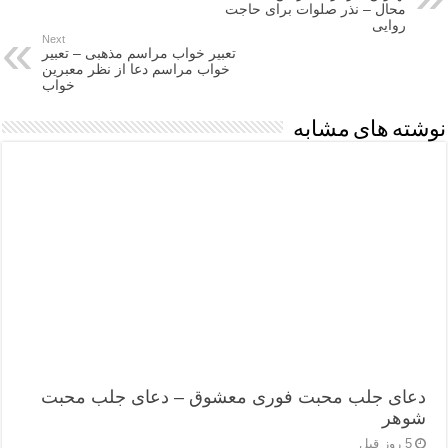
محال – نذر صلوات برای حاجت
روایی
Next
تعبیر خواب مراسم مذهبی – تعبیر
خواب مراسم دعا از نظر معبرین
خواب
نوشته های مشابه
دعای جلب محبت فوری معشوق – دعای جلب محبت
شوهر
5 روز قبل