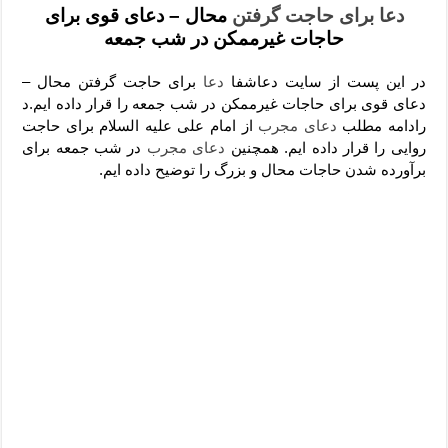
دعای رفع فقر و طلب رزق و روزی – آیه‌ جلب ثروت و برکت مال
دعا برای حاجت گرفتن
محال – دعای قوی برای
حاجات غیرممکن در شب جمعه
لا حول ولا قوة الا بالله برای چشم زخم – دعای چشم زخم ماشاالله
دعای قوی رفع ترس – دعای مجرب برای آرامش قلب و رفع اضطراب
در این پست از سایت دعاشفا
دعا
برای حاجت گرفتن محال –
دعای قوی برای حاجات غیرممکن در شب جمعه را قرار داده ایم.د
دعا برای پولدار شدن در یک روز – دعای ثروت حضرت سلیمان
رادامه مطلب
دعای مجرب
از امام علی علیه السلام برای حاجت
روایی را قرار داده ایم. همچنین
دعای مجرب
در شب جمعه برای
برآورده شدن حاجات محال و بزرگ را توضیح داده ایم.