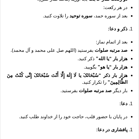
در هر رکعت:
بعد از سوره حمد،
سوره توحید
را تلاوت کنید.
ذکر و دعا:
بعد از اتمام نماز:
صد مرتبه صلوات
بفرستید (اللهم صل علی محمد و آل محمد).
هزار بار “یا الله”
ذکر کنید.
هزار بار “یا هو”
بگویید.
هزار بار ذکر “سُبْحَانَکَ یا لَا إِلَهَ إِلَّا أَنْتَ سُبْحَانَکَ إِنِّی کُنْتُ مِنَ
الظَّالِمِینَ”
را تکرار کنید.
بار دیگر
صد مرتبه صلوات
بفرستید.
دعا:
در پایان با حضور قلب، حاجت خود را از خداوند طلب کنید.
پافشاری در دعا: