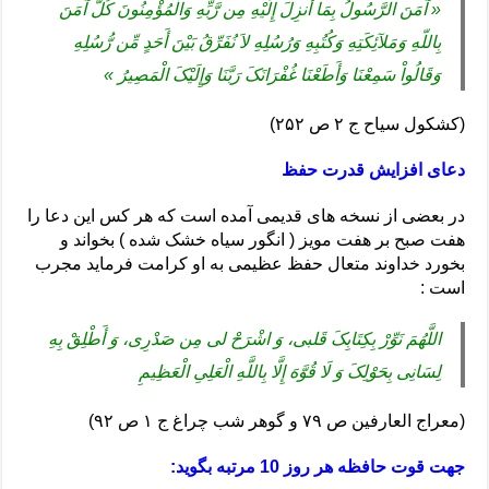
« آمَنَ الرَّسُولُ بِمَا أُنزِلَ إِلَیْهِ مِن رَّبِّهِ وَالْمُؤْمِنُونَ کُلٌّ آمَنَ
بِاللّهِ وَمَلآئِکَتِهِ وَکُتُبِهِ وَرُسُلِهِ لاَ نُفَرِّقُ بَیْنَ أَحَدٍ مِّن رُّسُلِهِ
وَقَالُواْ سَمِعْنَا وَأَطَعْنَا غُفْرَانَکَ رَبَّنَا وَإِلَیْکَ الْمَصِیرُ »
(کشکول سیاح ج ۲ ص ۲۵۲)
دعای افزایش قدرت حفظ
در بعضی از نسخه های قدیمی آمده است که هر کس این دعا را
هفت صبح بر هفت مویز ( انگور سیاه خشک شده ) بخواند و
بخورد خداوند متعال حفظ عظیمی به او کرامت فرماید مجرب
است :
اللَّهُمَ‏ نَوِّرْ بِکِتَابِکَ قَلبی، وَ اشْرَحْ لی مِن صَدْرِی، وَ أَطْلِقْ بِهِ
لِسَانِی بِحَوْلِکَ‏ وَ لَا قُوَّهَ إِلَّا بِاللَّهِ‏ الْعَلِیِ‏ الْعَظِیمِ‏
(معراج العارفین ص ۷۹ و گوهر شب چراغ ج ۱ ص ۹۲)
جهت قوت حافظه هر روز 10 مرتبه بگوید: