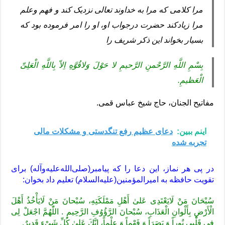
مرا کلامى که مرا به خداوند تعالى نزدیک کند و فهم وعلم
مرا زیادکند حضرت درجواب او، او را امر فرموده بود که
بسیار بخواند این ذکر شریف را
بِسْمِ اللَّهِ الرَّحْمنِ الرَّحیمِ لا حَوْلَ وَلاقُوَّهِ اِلاّ بِاللَّهِ الْعَلِىِّ
الْعَظیمِ.
مفاتیح الجنان، حاج شیخ عباس قمی.
اینم ببین:
دعای عظیم رفع تنگدستی و مشکلات مالی
تجربه شده
در پی هر نماز، این دعا را که پیامبر(صلی‌الله‌علیه‌وآله) برای
تقویت حافظه به امیرالمؤمنین(علیه‌السلام) تعلیم داد بخوان:
سُبْحَانَ مَنْ لَايَعْتَدِى عَلىٰ أَهْلِ مَمْلَكَتِهِ، سُبْحانَ مَنْ لَايَأْخُذُ أَهْلَ
الْأَرْضِ بِأَلْوانِ الْعَذَابِ، سُبْحانَ الرَّؤُوُفِ الرَّحِيمِ . اللّٰهُمَّ اجْعَلْ لِى
فِى قَلْبِى نُوراً وَ بَصَرَاً وَ فَهْماً وَ عِلْماً، إِنَّكَ عَلىٰ كُلِّ شَىْءٍ قَدِيرٌ.