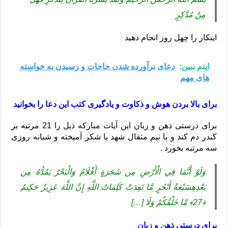
مِنْ مُدَّكِرٍ
اینکار را چهل روز انجام دهید
اینم ببین:
دعای برآورده شدن حاجات و رسیدن به خواسته
های مهم
برای بالا بردن هوش و ذکاوت و یادگیری کتب این دعا را بخوانید
برای درستی ذهن و زبان این آیات مبارکه ذیل را 21 مرتبه بر
کندر دم کند و با نیم مثقال شهد یا شکر آمیخته و شبانه روزی
سه مرتبه بخورد .
وَلَوْ أَنَّمَا فِي الْأَرْضِ مِن شَجَرَةٍ أَقْلَامٌ وَالْبَحْرُ يَمُدُّهُ مِن
بَعْدِهِسَبْعَةُ أَبْحُرٍ مَّا نَفِدَتْ كَلِمَاتُ اللَّهِ إِنَّ اللَّهَ عَزِيزٌ حَكِيمٌ
﴿27﴾ مَّا خَلْقُكُمْ وَلَا […]
برای درستی ذهن و زبان