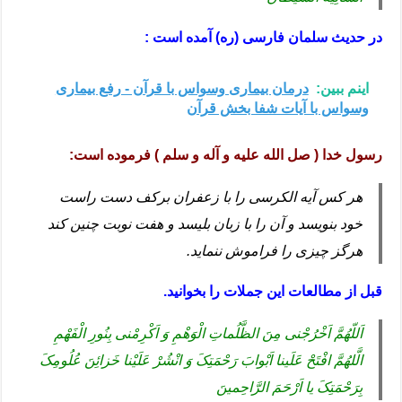
در حدیث سلمان فارسی (ره) آمده است :
اینم ببین:
درمان بیماری وسواس با قرآن - رفع بیماری
وسواس با آیات شفا بخش قرآن
رسول خدا ( صل الله علیه و آله و سلم ) فرموده است:
هر کس آیه الکرسی را با زعفران برکف دست راست
خود بنویسد و آن را با زبان بلیسد و هفت نوبت چنین کند
هرگز چیزی را فراموش ننماید.
قبل از مطالعات این جملات را بخوانید.
اَللّهُمَّ اَخْرُجْنی مِنَ الظَّلُماتِ الْوَهْمِ وَ اَکْرِمْنی بِنُورِ الْفَهْمِ
الَّلهُمَّ افْتَحْ عَلَینا اَبْوابَ رَحْمَتِکَ وَ انْشُرْ عَلَیْنا خَزائِنَ عُلُومِکَ
بِرَحْمَتِکَ یا اَرْحَمَ الرَّاحِمینَ