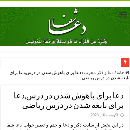
دعای جلب محبت فوری معشوق – دعای جلب محبت شوهر
خانه
/
دعا و ذکر مجرب
/
دعا برای باهوش شدن در درس,دعا برای
نابغه شدن در درس ریاضی
دعای مشکل گشا برای رفع فقر – ذکرهای روزی‌ بخش
معجزات دعای یا من اظهر الجمیل – دعای یا من اظهر الجمیل برای حاج
دعا برای باهوش شدن در درس,دعا
مهم ترین اذکار الهی و فضیلت آن ها – ذکر مخصوص مستجاب الدعوه ش
برای نابغه شدن در درس ریاضی
دعا برای ترس بچه ها در خواب – دعای ترس و بی خوابی کودکان
آگوست 10, 2023
نماز حاجت برای کار گشایی- دعای رفع مشکلات و طلب حاجت
در این بخش از سایت ذکر و
دعا
و ختم و تعبیر خواب
دعا
شفا