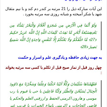
این آیات مبارکه ذیل را 21 مرتبه بر کندر دم کند و با نیم مثقال
شهد یا شکر آمیخته و شبانه
روزی سه مرتبه بخورد .
وَلَوْ أَنَّمَا فِي الْأَرْضِ مِن شَجَرَةٍ أَقْلَامٌ وَالْبَحْرُ يَمُدُّهُ مِن
بَعْدِهِسَبْعَةُ أَبْحُرٍ مَّا نَفِدَتْ كَلِمَاتُ اللَّهِ إِنَّ اللَّهَ عَزِيزٌ حَكِيمٌ
﴿27﴾ مَّا خَلْقُكُمْ وَلَا بَعْثُكُمْ إِلَّا كَنَفْسٍ وَاحِدَةٍ إِنَّ اللَّهَ سَمِيعٌ
بَصِيرٌ ﴿28﴾
به جهت زیادی حافظه و یادگیری علم و اسرار و حکمت
چهل روز قبل از نماز صبح قبل از تکلم با کسی سه مرتبه بخواند
:
فَفَهَّمْنَاهَا سُلَيْمَانَ وَكُلًّا آتَيْنَا حُكْمًا وَعِلْمًا وَسَخَّرْنَا مَعَ دَاوُودَ
الْجِبَالَ يُسَبِّحْنَ وَالطَّيْرَ وَكُنَّا فَاعِلِينَ یا حی یا قیوم یا رب
موسی و هارون اکرمنی الحفظ و ارزقنی العلم والحکم یا
قاضی الحاجات و اکرمنی بانواع الخیرات یا قریب غیر