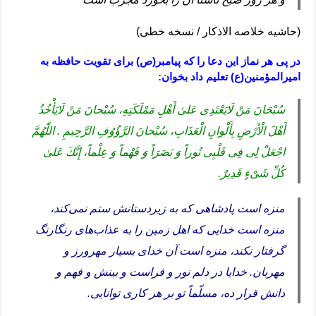
(حاشیه خلاصه الاذکار / نسخه خطی)
در پی هر نماز این دعا را که پیامبر(ص) برای تقویت حافظه به
امیرالمؤمنین(ع) تعلیم داد بخوان:
سُبْحَانَ مَنْ لَايَعْتَدِى عَلىٰ أَهْلِ مَمْلَكَتِهِ، سُبْحانَ مَنْ لَايَأْخُذُ
أَهْلَ الْأَرْضِ بِأَلْوانِ الْعَذَابِ، سُبْحانَ الرَّؤُوُفِ الرَّحِيمِ . اللّٰهُمَّ
اجْعَلْ لِى فِى قَلْبِى نُوراً وَ بَصَرَاً وَ فَهْماً وَ عِلْماً، إِنَّكَ عَلىٰ
كُلِّ شَىْءٍ قَدِيرٌ.
منزه است پادشاهی که به زیردستانش ستم نمی‌کند،
منزه است خدایی که اهل زمین را به عذاب‌های رنگارنگ
گرفتار نکند، منزه است آن خدای بسیار مهرورز و
مهربان. خدایا در دلم نور و فراست و بینش و فهم و
دانش قرار ده، مسلّماً تو بر هر کاری توانایی.