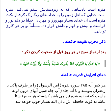
منزه است پادشاهی که به زیردستانش ستم نمی‌کند، منزه
است خدایی که اهل زمین را به عذاب‌های رنگارنگ گرفتار نکند،
منزه است آن خدای بسیار مهرورز و مهربان. خدایا در دلم نور و
فراست و بینش و فهم و دانش قرار ده، مسلّماً تو بر هر کاری
توانایی.
ذکر مجرب تقویت حافظه :
بعد از نماز صبح در هر روز قبل از صحبت کردن ذکر :
« یَا حَیُّ یَا قَیُّوْمُ، فَلا یَفُوتُ شَیْئاً عِلْمُهُ وَلَا یَؤُدُهُ قوَّهُ »
دعای افزایش قدرت حافظه
هر کس آیه ۲۸۵ سوره بقره ( امن الرسول ) را بر ظرف پاکی با
زعفران بنویسد و با آب چاه ( آب چاه همین آبهای درون لوله
هاست که تصفیه شده نیز می باشد ) شسته هر صبح ناشتا
بیاشامد قوت حافظه اش باذن الله بسیار خوب خواهد شد .