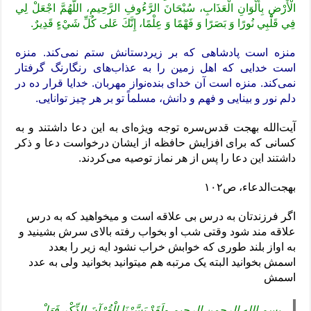
الْأَرْضِ بِأَلْوَانِ الْعَذَابِ، سُبْحَانَ الرَّءُوفِ الرَّحِيمِ، اللَّهُمَّ اجْعَلْ لِي
فِي قَلْبِي نُورًا وَ بَصَرًا وَ فَهْمًا وَ عِلْمًا، إِنَّكَ عَلى‏ كُلِّ شَيْ‏ءٍ قَدِيرٌ‏.
منزه است پادشاهى که بر زیردستانش ستم نمی‌کند. منزه
است خدایى که اهل زمین را به عذاب‌هاى رنگارنگ گرفتار
نمی‌کند. منزه است آن خداى بنده‌نواز مهربان. خدایا قرار ده در
دلم نور و بینایى و فهم و دانش، مسلماً تو بر هر چیز توانایى.
آیت‌الله بهجت قدس‌سره توجه ویژه‌ای به این دعا داشتند و به
کسانی که برای افزایش حافظه از ایشان درخواست دعا و ذکر
داشتند این دعا را پس از هر نماز توصیه می‌کردند.
بهجت‌الدعاء، ص١٠٢
اگر فرزندتان به درس بی علاقه است و میخواهید که به درس
علاقه مند شود وقتی شب او بخواب رفته بالای سرش بشینید و
به اواز بلند طوری که خوابش خراب نشود ایه زیر را بعدد
اسمش بخوانید البته یک مرتبه هم میتوانید بخوانید ولی به عدد
اسمش
بسم الله الرحمن الرحیم ولَقَدْ يَسَّرْنَا الْقُرْآنَ لِلذِّكْرِ فَهَلْ