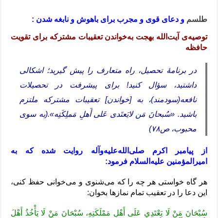
طلسم
و دعای قوی و مجرب برای باهوش و نابغه شدن :
توصیه‌ی آیت‌الله بهجت به‌خواندن تعقیبات مشترکه برای تقویت
حافظه
در برنامۀ تحصیل، راه متعارف را پیش گیرید؛ اشکالی
داشتید، سؤال کنید! برای پیشرفت در تحصیلات
نافعه(سودمند)، به [خواندن] تعقیبات مشترکه ملتزم
باشید. «سُبحانَ مَن لایَعتَدی عَلی أَهلِ مَملِکَتِه».(به سوی
محبوب، ص۷۸)
از پيامبر اكرم صلی‌الله‌علیه‌وآله روايت شده كه به
اميرالمؤمنين علیه‌السلام فرمود:
هر گاه خواستى هر چه را كه مى‏‌شنوى و مى‏‌خوانى حفظ كنى،
اين دعا را در تعقيب تمام نمازها بخوان:
سُبْحَانَ‏ مَنْ‏ لَا يَعْتَدِي‏ عَلَى‏ أَهْلِ‏ مَمْلَكَتِهِ‏، سُبْحَانَ‏ مَنْ‏ لَا يَأْخُذُ أَهْلَ