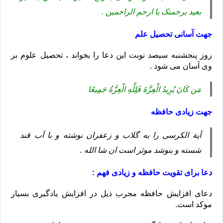
بعید برحمتک یا ارحم الراحمین .
جهت آسانی تحصیل علم
روز پنجشنبه سیصد نوبت این دعا را بخواند ، تحصیل علوم بر
وی آسان می شود .
مَن كَانَ يُرِيدُ الْعِزَّةَ فَلِلَّهِ الْعِزَّةُ جَمِيعًا
جهت زیادی حافظه
آیة الکرسی را به گلاب و زعفران نوشته و با آب قند
شسته و بنوشد موثر است ان شا الله .
دعا براى تقویت حافظه و زیادى فهم :
دعای افزایش حافظه مجرب ذیل در افزایش یادگیری بسیار
موکد است.