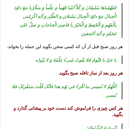
فَفَهَّمْنا‌ها سُلیمْانَ وَ کُلاَّ آتیْنا فَهْماً وَ عِلْماً وَ سَخَّرْنا مَعَ داوُدَ
الْجِبالَ مَعَ داوُدَ الْجِبالَ یَسْبَحْنَ وَ الطَّیْرَ وَ آلِهِ اَکْرِمْنی
بِالْفَهْمِ وَ الْحْفِظِ وَ الْخَیْرّ یا قاضِیَ الْحاجاتِ وَ صلَّ عَلی
مُحَمَّدٍ وَ آلِهِ اَجْمَعینَ
هر روز صبح قبل از آن که کسی سخن بگوید این جمله را بخواند.
یا حَیَّ یا قَیَُّومُ فَلا یَفُوتُ شَیءُ عِلْمُهُ وَ لا یَئُودُه
هر روز بعد از نماز نافله صبح بگوید.
اَللَّهُمَّ لا تُنسِنی ما اَقْرَءُ فی یَوْم هذا فَانَّکَ قُلْتَ سَنَفْرَئَکَ فلا
تُنسی
هر کس چیزی را فراموش کند دست خود بر پیشانی گذارد و
بگوید.
اَنْسانِیَهُ الشَّیْطانَ