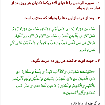
۱ ـ. سوره الرحمن را تا فبای آلاء ربکما تکذبان هر روز بعد از
نماز صبح بخواند.
۳ ـ. بعد از هر نماز این دعا را بخواند که مجرّب است.
سُبْحانَ مَنْ لا یَعْتَدی عَلی اَهْلِ مَمْلَکَتِهِ سُبْحانَ مَنْ لا یُاخِذُ
اَهْلَ الاَرْضِ بِألْوانِ الْعَذابِ سُبْحانَ الرَّئُوفُ الرَّحیم اَللّهُمَّ
اجْعَلْ لی فی قَلْبی نُوراً وَ بَصَراً وَ فَهْماً وَ عِلْماً اِنَّکَ عَلی کُلِ
شَیءٍ قَدیر
۴ ـ. جهت قوت حافظه هر روز ده مرتبه بگوید:
«فَفَهَّمْنا‌ها سُلیمْانَ وَ کُلاَّ آتیْنا فَهْماً وَ عِلْماً وَ سَخَّرْنا مَعَ
داوُدَ الْجِبالَ مَعَ داوُدَ الْجِبالَ یَسْبَحْنَ وَ الطَّیْرَ وَ آلِهِ اَکْرِمْنی
بِالْفَهْمِ وَ الْحْفِظِ وَ الْخَیْرّ یا قاضِیَ الْحاجاتِ وَ صلَّ عَلی
مُحَمَّدٍ وَ آلِهِ اَجْمَعینَ.»
برگرفته از
دعا 786