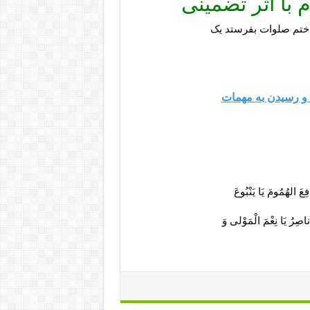
 با اثر تضمینی
و رسیدن به مهمات
ِعَ الهُمُومَ يَا يَنْبُوعَ‏
ناصِرُ يَا نِعْمَ الْمَوْلى‏ وَ