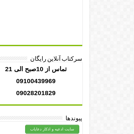
سرکتاب آنلاین رایگان
تماس از 10صبح الی 21
09100439969
09028201829
پیوندها
سایت ادعیه و اذکار دعایاب