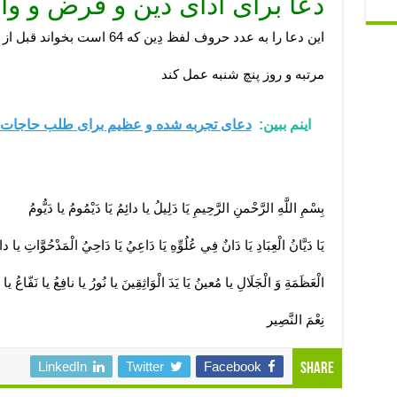
دعا برای ادای دین و قرض و وام
این دعا را به عدد حروف لفظ دِین که 64 است بخواند قبل از ختم صلوات بفرستد یک
مرتبه و روز پنچ شنبه عمل کند
اینم ببین:
دعای تجربه شده و عظیم برای طلب حاجات 
بِسْمِ اللَّهِ الرَّحْمنِ الرَّحِيمِ يَا دَلِيلُ یا دائِمُ يَا دَيْمُومُ یا دَیُّومُ
يَا دَيَّانُ الْعِبَادِ يَا دَانٌ فِي عُلُوِّهِ يَا دَاعِيُ يَا دَاحِيُ الْمَدْحُوَّاتِ یا داف
الْعَظَمَةِ وَ الْجَلَالِ یا مُعینُ يَا يَدَ الْوَاثِقِينَ یا نُورُ یا نافِعُ یا نَفّاعُ یا 
نِعْمَ النَّصِير
LinkedIn
Twitter
Facebook
Share