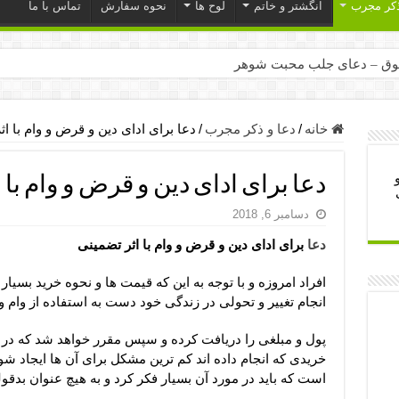
ذکر مجرب
انگشتر و خاتم
لوح ها
نحوه سفارش
تماس با ما
ق – دعای جلب محبت شوهر
ر – ذکرهای روزی‌ بخش
میل – دعای یا من اظهر الجمیل برای حاجت
خانه
/
دعا و ذکر مجرب
/
دعا برای ادای دین و قرض و وام با ا
لت آن ها – ذکر مخصوص مستجاب الدعوه شدن
دعا برای ادای دین و قرض و وام با 
ب – دعای ترس و بی خوابی کودکان
دسامبر 6, 2018
- دعای رفع مشکلات و طلب حاجت
دعا
برای ادای دین و قرض و وام با اثر تضمینی
وزی – آیه‌ جلب ثروت و برکت مال
ای چشم زخم – دعای چشم زخم ماشاالله
افراد امروزه و با توجه به این که قیمت ها و نحوه خرید بس
انجام تغییر و تحولی در زندگی خود دست به استفاده از وام 
مجرب برای آرامش قلب و رفع اضطراب
 روز – دعای ثروت حضرت سلیمان
پول و مبلغی را دریافت کرده و سپس مقرر خواهد شد که در 
خریدی که انجام داده اند کم ترین مشکل برای آن ها ایجاد ش
است که باید در مورد آن بسیار فکر کرد و به هیچ عنوان بدقول