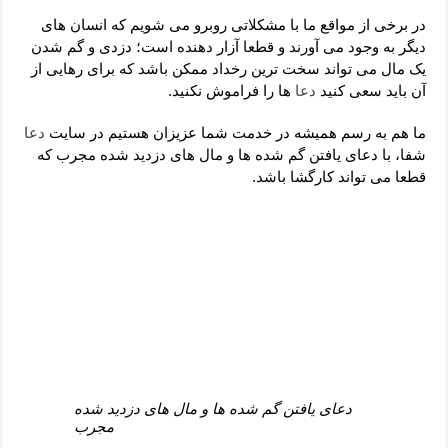
دعای رفع فقر و طلب رزق و روزی – آیه‌ جلب ثروت و برکت مال
در برخی از مواقع ما با مشکلاتی روبرو می شویم که انسان های
لا حول ولا قوة الا بالله برای چشم زخم – دعای چشم زخم ماشاالله
دیگر به وجود می آورند و قطعا آزار دهنده است؛ دزدی و گم شدن
یک مال می تواند سخت ترین رخداد ممکن باشد که برای رهایی از
دعای قوی رفع ترس – دعای مجرب برای آرامش قلب و رفع اضطراب
آن باید سعی کنید
دعا
ها را فراموش نکنید.
دعا برای پولدار شدن در یک روز – دعای ثروت حضرت سلیمان
ما هم به رسم همیشه در خدمت شما عزیزان هستیم در سایت
دعا
شفا، با دعای یافتن گم شده ها و مال های دزدید شده مجرب که
قطعا می تواند کارگشا باشد.
دعای یافتن گم شده ها و مال های دزدید شده
مجرب