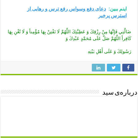
اینم ببین:
دعای دفع وسواس رفع ترس و رهایی از
استرس پرخیر
ضَالَّتِي فَإِنَّهَا مِنْ رِزْقِكَ وَ عَطِيَّتِكَ اللَّهُمَّ لَا تَفْتِنْ بِهَا مُؤْمِناً وَ لَا تُغْنِ بِهَا
كَافِراً اللَّهُمَّ صَلِّ عَلَى مُحَمَّدٍ عَبْدِكَ وَ
رَسُولِكَ وَ عَلَى أَهْلِ بَيْتِهِ
درباره‌ی سید