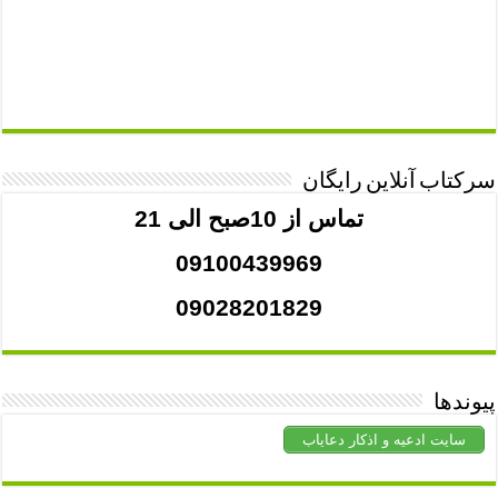
سرکتاب آنلاین رایگان
تماس از 10صبح الی 21
09100439969
09028201829
پیوندها
سایت ادعیه و اذکار دعایاب