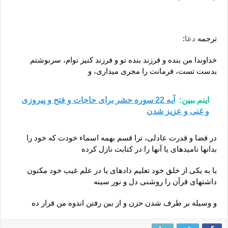
ترجمه
دعا
:
خداوندا من بنده و فرزند بنده تو و فرزند كنيز توام، سرنوشتم
بدست تست، فرمانت را مجرى ميدارى، و
اینم ببین:
آيه 22 سوره حشر برای حاجات و فتح و پیروزی
و غنی و عزیز شدن
در قضا و قدرت عادلى، ترا قسم بهمه اسماء خودت كه خود را
بدانها ناميده‏اى يا آنها را در كتابت نازل كرده
يا به يكى از خلق خود تعليم داده‏اى يا در علم غيب خود مكنون
داشته‏اى قرآن را روشنى دل و نور سينه
و وسيله بر طرف شدن حزن و از بين رفتن اندوه من قرار ده