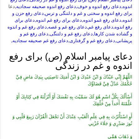
اندوه,دعای رفع اندوه و خوف,دعای رفع اندوه صحیفه سجادیه,
دعا
برای رفع اندوه و سختی و غم و دلتنگی و ترس,دعای رفع حزن و
اندوه,دعای رفع غمو اندوه,دعای برای رفع غم اندوه,دعای برای
رفع اندوه,دعای رفع غم,دعای رفع غم و غصه,دعای رفع غم و اندوه
و گشاده شدن کارها,دعای رفع غم و دلتنگی,دعای رفع غم و
پریشانی,دعای رفع غم و گرفتاری,دعای رفع غم صحیفه سجادیه,
دعای پیامبر اسلام (ص) برای رفع
اندوه و غم در زندگی
اللَّهُمَّ إِنِّي عَبْدُكَ وَ ابْنُ عَبْدِكَ وَ ابْنُ أَمَتِكَ نَاصِيَتِي بِيَدِكَ مَاضٍ فِيَّ
حُكْمُكَ عَدْلٌ فِيَّ قَضَاؤُكَ
أَسْأَلُكَ بِكُلِّ اسْمٍ هُوَ لَكَ سَمَّيْتَ بِهِ نَفْسَكَ أَوْ أَنْزَلْتَهُ فِي كِتَابِكَ أَوْ
عَلَّمْتَهُ أَحَداً مِنْ خَلْقِكَ
أَوِ اسْتَأْثَرْتَ بِهِ فِي عِلْمِ الْغَيْبِ عِنْدَكَ أَنْ تَجْعَلَ الْقُرْآنَ رَبِيعَ قَلْبِي وَ
نُورَ صَدْرِي وَ جَلَاءَ حُزْنِي
وَ ذَهَابَ هَمِّي