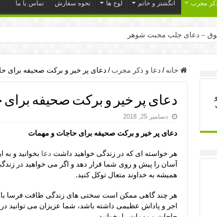
ذکر مجرب
انگشتر و خاتم
لوح ها
نحوه سفارش
تماس با ما
ق – دعای جلب محبت شوهر
ر – ذکرهای روزی‌ بخش
میل – دعای یا من اظهر الجمیل برای حاجت
خانه
/
دعا و ذکر مجرب
/
دعای پر خیر و برکت صحیفه برای ح
لت آن ها – ذکر مخصوص مستجاب الدعوه شدن
دعای پر خیر و برکت صحیفه برای 
ب – دعای ترس و بی خوابی کودکان
دسامبر 25, 2018
- دعای رفع مشکلات و طلب حاجت
دعای پر خیر و برکت صحیفه برای حاجات و مهمات
وزی – آیه‌ جلب ثروت و برکت مال
ای چشم زخم – دعای چشم زخم ماشاالله
هر خواسته ای که در زندگی خواهید داشت
دعا
بخوانید و به 
آسان را پیش و روی شما قرار دهد و اگر می خواهید در زندگ
مجرب برای آرامش قلب و رفع اضطراب
همیشه به خداوند متعال توکل کنید.
 روز – دعای ثروت حضرت سلیمان
هر چند گاهی ممکن است سختی های زندگی طاقت فرسا باشد،
اجر و پاداش عظیمی داشته باشد، شما عزیزان می توانید در 
حاجات و مهمات را بخوانید.