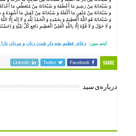
وَ سُبْحَانَهُ مِنْ رَشِيدٍ مَا أَعْطَفَهُ وَ سُبْحَانَهُ مِنْ مُتَعَطِّفٍ مَا أَعْدَلَهُ 
وَ سُبْحَانَهُ مِنْ مُتْقِنٍ مَا أَكْفَلَهُ وَ سُبْحَانَهُ مِنْ كَفِيلٍ مَا أَشْهَدَهُ وَ 
وَ سُبْحَانَهُ هُوَ اللَّهُ الْعَظِيمُ وَ بِحَمْدِهِ وَ الْحَمْدُ لِلَّهِ وَ لَا إِلَهَ إِلَّا اللَّهُ وَ
وَ لَا حَوْلَ وَ لَا قُوَّةَ إِلَّا بِاللَّهِ الْعَلِيِّ الْعَظِيمِ دَافِعِ كُلِّ بَلِيَّةٍ وَ (حَسْبُنَا
اینم ببین:
دعای عظیم بچه دار شدن زنان و مردان نازا س
LinkedIn
Twitter
Facebook
Share
درباره‌ی سید