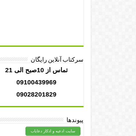
سرکتاب آنلاین رایگان
تماس از 10صبح الی 21
09100439969
09028201829
پیوندها
سایت ادعیه و اذکار دعایاب