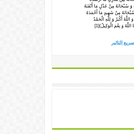
وَ سُبْحَانَهُ مِنْ عَدْلٍ مَا أَتْقَنَهُ
سُبْحَانَهُ مِنْ شَهِيدٍ مَا أَحْمَدَهُ
 اللَّهُ أَكْبَرُ وَ لِلَّهِ الْحَمْدُ
 اللَّهُ وَ نِعْمَ الْوَكِيلُ‏)[1]
ریع التاثیر