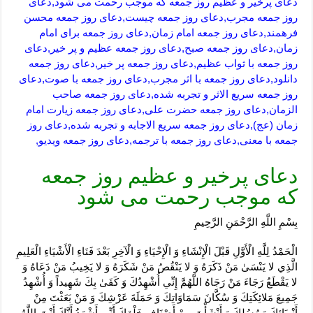
دعای پرخیر و عظیم روز جمعه که موجب رحمت می شود,دعای
روز جمعه مجرب,دعای روز جمعه چیست,دعای روز جمعه محسن
فرهمند,دعای روز جمعه امام زمان,دعای روز جمعه برای امام
زمان,دعای روز جمعه صبح,دعای روز جمعه عظیم و پر خیر,دعای
روز جمعه با ثواب عظیم,دعای روز جمعه پر خیر,دعای روز جمعه
دانلود,دعای روز جمعه با اثر مجرب,دعای روز جمعه با صوت,دعای
روز جمعه سریع الاثر و تجربه شده,دعای روز جمعه صاحب
الزمان,دعای روز جمعه حضرت علی,دعای روز جمعه زیارت امام
زمان (عج),دعای روز جمعه سریع الاجابه و تجربه شده,دعای روز
جمعه با معنی,دعای روز جمعه با ترجمه,دعای روز جمعه ویدیو,
دعای پرخیر و عظیم روز جمعه
که موجب رحمت می شود
بِسْمِ اللَّهِ الرَّحْمَنِ الرَّحِيمِ
الْحَمْدُ لِلَّهِ الْأَوَّلِ قَبْلَ الْإِنْشَاءِ وَ الْإِحْيَاءِ وَ الْآخِرِ بَعْدَ فَنَاءِ الْأَشْيَاءِ الْعَلِيمِ
الَّذِي لا يَنْسَىٰ مَنْ ذَكَرَهُ وَ لا يَنْقُصُ مَنْ شَكَرَهُ وَ لا يَخِيبُ مَنْ دَعَاهُ وَ
لا يَقْطَعُ رَجَاءَ مَنْ رَجَاهُ اللَّهُمَّ إِنِّي أُشْهِدُكَ وَ كَفَىٰ بِكَ شَهِيداً وَ أُشْهِدُ
جَمِيعَ مَلائِكَتِكَ وَ سُكَّانَ سَمَاوَاتِكَ وَ حَمَلَةَ عَرْشِكَ وَ مَنْ بَعَثْتَ مِنْ
أَنْبِيَائِكَ وَ رُسُلِكَ وَ أَنْشَأْتَ مِنْ أَصْنَافِ خَلْقِكَ أَنِّي أَشْهَدُ أَنَّكَ أَنْتَ اللَّهُ