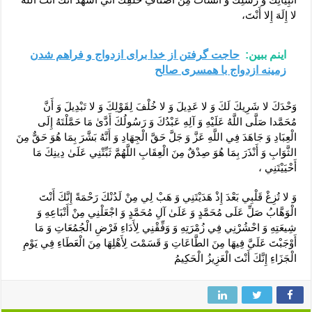
لا إِلَهَ إِلا أَنْتَ،
اینم ببین:
حاجت گرفتن از خدا برای ازدواج و فراهم شدن
زمينه ازدواج با همسری صالح
وَحْدَكَ لا شَرِيكَ لَكَ وَ لا عَدِيلَ وَ لا خُلْفَ لِقَوْلِكَ وَ لا تَبْدِيلَ وَ أَنَّ
مُحَمَّدا صَلَّى اللَّهُ عَلَيْهِ وَ آلِهِ عَبْدُكَ وَ رَسُولُكَ أَدَّىٰ مَا حَمَّلْتَهُ إِلَى
الْعِبَادِ وَ جَاهَدَ فِي اللَّهِ عَزَّ وَ جَلَّ حَقَّ الْجِهَادِ وَ أَنَّهُ بَشَّرَ بِمَا هُوَ حَقٌّ مِنَ
الثَّوَابِ وَ أَنْذَرَ بِمَا هُوَ صِدْقٌ مِنَ الْعِقَابِ اللَّهُمَّ ثَبِّتْنِي عَلَىٰ دِينِكَ مَا
أَحْيَيْتَنِي ،
وَ لا تُزِغْ قَلْبِي بَعْدَ إِذْ هَدَيْتَنِي وَ هَبْ لِي مِنْ لَدُنْكَ رَحْمَةً إِنَّكَ أَنْتَ
الْوَهَّابُ صَلِّ عَلَى مُحَمَّدٍ وَ عَلَىٰ آلِ مُحَمَّدٍ وَ اجْعَلْنِي مِنْ أَتْبَاعِهِ وَ
شِيعَتِهِ وَ احْشُرْنِي فِي زُمْرَتِهِ وَ وَفِّقْنِي لِأَدَاءِ فَرْضِ الْجُمُعَاتِ وَ مَا
أَوْجَبْتَ عَلَيَّ فِيهَا مِنَ الطَّاعَاتِ وَ قَسَمْتَ لِأَهْلِهَا مِنَ الْعَطَاءِ فِي يَوْمِ
الْجَزَاءِ إِنَّكَ أَنْتَ الْعَزِيزُ الْحَكِيمُ