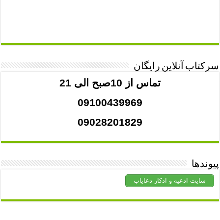
سرکتاب آنلاین رایگان
تماس از 10صبح الی 21
09100439969
09028201829
پیوندها
سایت ادعیه و اذکار دعایاب