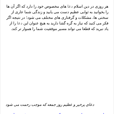
دعای رفع فقر و طلب رزق و روزی – آیه‌ جلب ثروت و برکت مال
هر روزی در دین اسلام
دعا
های مخصوص خود را دارد که اگر آن ها
لا حول ولا قوة الا بالله برای چشم زخم – دعای چشم زخم ماشاالله
را بخوانید به ثوابی عظیم دست می یابید و زندگی شما عاری از
سختی ها، مشکلات و گرفتاری های مختلف می شود؛ در نتیجه اگر
دعای قوی رفع ترس – دعای مجرب برای آرامش قلب و رفع اضطراب
فکر می کنید که نیاز به گره گشا دارید به هیچ عنوان این
دعا
را از
دعا برای پولدار شدن در یک روز – دعای ثروت حضرت سلیمان
یاد نبرید که قطعا می تواند مسیر موفقیت شما را هموار تر کند.
دعای پرخیر و عظیم روز جمعه که موجب رحمت می شود