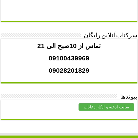
سرکتاب آنلاین رایگان
تماس از 10صبح الی 21
09100439969
09028201829
پیوندها
سایت ادعیه و اذکار دعایاب