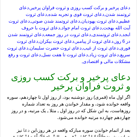
دعای پرخیر و برکت کسب روزی و ثروت فراوان پرخیر,دعای
ثروتمند شدن,دعای ثروت قوی و تجربه شده,دعای ثروت
عظیم,دعای ثروت یهودیان,دعای ثروتمند شدن صوتی,دعای ثروت
آیت الله بهجت,دعای ثروت امام جواد,دعای ثروت با حروف
ابجد,دعای ثروتمندی,دعای ثروت در روز جمعه,دعای ثروتمند شدن
در 6 روز,دعای ثروت از پیامبر,دعای ثروت بیکران,دعای ثروت
فوری,دعای ثروت از غیب,دعای ثروت حضرت سلیمان,دعای ثروت
سریع,دعای ثروت زیاد,دعای ثروت تا هفت نسل,دعای ثروت و رفع
مشکلات مالی و اقتصادی,
دعای پرخیر و برکت کسب روزی
و ثروت فراوان پرخیر
اگر اول ماه (قمری) روز دوشنبه بود، از روز اول تا چهاردهم، سوره
واقعه خوانده شود، و مقدار خواندن هر روز به تعداد شماره
روزهاست، به این شکل که در روز اول ـ مثلا ـ یک مرتبه، و در روز
چهاردهم چهارده مرتبه خوانده می‌شود.
بعد از اتمام خواندن سوره مبارکه واقعه در هر روز،این
دعا
نیز
خوانده شود: «اَللّهُمَّ اِنْ کانَ رِزْقی فِی السَّماءِ فَأنْزِلْهُ وَ اِنْ کانَ فِی