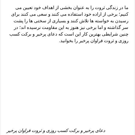
دعای رفع فقر و طلب رزق و روزی – آیه‌ جلب ثروت و برکت مال
ما در زندگی ثروت را به عنوان بخشی از اهداف خود تعیین می
لا حول ولا قوة الا بالله برای چشم زخم – دعای چشم زخم ماشاالله
کنیم؛ برخی از اراده خود استفاده می کنند و سعی می کنند برای
رسیدن به خواسته ها تلاش کنند و بسیاری از سختی ها را پشت
دعای قوی رفع ترس – دعای مجرب برای آرامش قلب و رفع اضطراب
سر گذاشته و اما برخی نیز هنوز به این مقاومت نرسیده اند؛ در
دعا برای پولدار شدن در یک روز – دعای ثروت حضرت سلیمان
چنین شرایطی بهترین کار این است که دعای پرخیر و برکت کسب
روزی و ثروت فراوان پرخیر را بخوانید.
دعای پرخیر و برکت کسب روزی و ثروت فراوان پرخیر