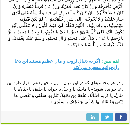
الْاَرْضِ فَأخْرِجْهُ وَ اِنْ کانَ بَعیداً فَقَرِّبْهُ وَ اِنْ کانَ قَریباً فَیَسِّرْهُ وُ اِنْ
کانَ قَلیلاً فَکَثِّرْهُ وَ اِنْ کانَ کَثیراً فَبارِکْ لی فیهِ وَ أرْسِلْهُ عَلی اَیْدی
خِیارِ خَلْقِکَ وَ لا تُحْوِجْنی اِلی شِرارِ خَلْقک.وَ اِنْ لَمْ یَکُنْ فَکَوِّنْهُ
بکِیْنُونِیَّتِکَ وَ وَحْدانِیَّتِکَ، اَللّهُمَّ انْقُلْهُ اِلَیََّ حَیْثُ اَکُونُ وَ لا تَنْقُلْنی اِلَیْهِ
یَکُونُ، اِنَّکَ عَلی کُلِّ شَِیْءٍ قَدیرٌ.یا حَیُّ یا قَیُّومُ، یا واحِدُ یا مَجیدُ، یا بَرُّ
یا رَحیمُ یا غَنیُّ ، صَلِّ عَلی مُحَمَّدٍ وَ آلِ مُحَمَّدٍ، وَ تَمِّمْ عَلَیْنا نِعْمَتَکَ، وَ
هَنِّئْنا کَرامَتَکَ، وَ اَلْبسْنا عافیَتَکَ.»
اینم ببین:
اگر به دنبال ثروت و مال عظیم هستید این دعا
را بخوانید معجزه می کند
و در هر پنجشنبه‌ای که در این میان ـ اول تا چهاردهم ـ قرار دارد این
دعا
خوانده شود: «یا ماجِدُ، یا واحِدُ، یا جَوادُ، یا حلیمُ، یا حَنّانُ، یا
مَنّانُ، یا کَریمُ اَسْألُک تُحْفَهً مِنْ تحَفِکَ تَلُمُّ بها شَعْثی وَ تَقْضی بها
دَیْنی وَ تُصْلِحُ بها شَأنی برَحْمْتِکَ یا سَیِّدی»