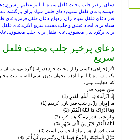
دعای پرخیر جلب محبت فلفل سیاه با تاثیر عظیم و سریع,دع
چیست,دعای فلفل سفید,دعای فلفل سیاه برای بازگشت معش
قدر,دعای فلفل سیاه برای ازدواج,دعای فلفل قرمز,دعای ف
سیاه برای ایجاد عشق و جلب محبت سریع الاثر,دعای فلفل 
برای برگرداندن معشوق,دعای فلفل برای جلب معشوق,دعای 
دعای پرخیر جلب محبت فلفل سی
سریع
اگر (خواهی) کسی را از محبت خود (دیوانه) گردانی، بستان بی
یکبار سوره (انا انزلناه) را بخوان بدون بسم الله، به نیت م
که عجایب بینی.
متن سوره قدر
إِنَّا أَنْزَلْنَاهُ فِی لَیْلَهِ الْقَدْرِ ﴿1﴾
ما [قرآن را]در شب قدر نازل کردیم (1)
وَمَا أَدْرَاکَ مَا لَیْلَهُ الْقَدْرِ ﴿2﴾
و از شب قدر چه آگاهت کرد (2)
لَیْلَهُ الْقَدْرِ خَیْرٌ مِنْ أَلْفِ شَهْرٍ ﴿3﴾
شب قدر از هزار ماه ارجمندتر است (3)
تَنَزَّلُ الْمَلَائِکَهُ وَالرُّوحُ فِیهَا بِإِذْنِ رَبِّهِمْ مِنْ کُلِّ أَمْرٍ ﴿4﴾