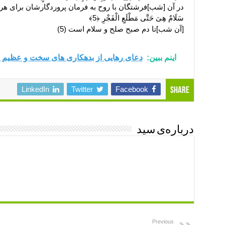
در آن [شب]فرشتگان با روح به فرمان پروردگارشان براى هر ک
سَلَامٌ هِیَ حَتَّى مَطْلَعِ الْفَجْرِ ﴿5﴾
[آن شب]تا دم صبح صلح و سلام است (5)
اینم ببین:
دعای رهایی از بدهکاری های سخت و عظیم با
LinkedIn
Twitter
Facebook
Share
درباره‌ی سید
Previous