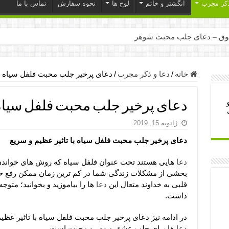
ذکر مجرب
انگشتر و خاتم
لوح ها
نحوه سفارش
تماس با ما
ق – دعای جلب محبت شوهر
ر – ذکرهای روزی‌ بخش
میل – دعای یا من اظهر الجمیل برای حاجت
خانه
/
دعا و ذکر مجرب
/
دعای پرخیر جلب محبت فلفل سیاه با
لت آن ها – ذکر مخصوص مستجاب الدعوه شدن
دعای پرخیر جلب محبت فلفل سیاه ب
ب – دعای ترس و بی خوابی کودکان
ژانویه 15, 2019
- دعای رفع مشکلات و طلب حاجت
دعای پرخیر جلب محبت فلفل سیاه با تاثیر عظیم و سریع
وزی – آیه‌ جلب ثروت و برکت مال
ای چشم زخم – دعای چشم زخم ماشاالله
دعا
هایی هستند تحت عنوان فلفل سیاه که روش های خواندن 
بخشی از مشکلات زندگی شما در کم ترین زمان ممکن رفع خواه
مجرب برای آرامش قلب و رفع اضطراب
قلبی به خداوند متعال این
دعا
ها را بیاموزید و بخوانید؛ متو
 روز – دعای ثروت حضرت سلیمان
داشت.
در ادامه نیز دعای پرخیر جلب محبت فلفل سیاه با تاثیر عظیم
دعا
ها برای جلب عشق و مهر و محبت است.