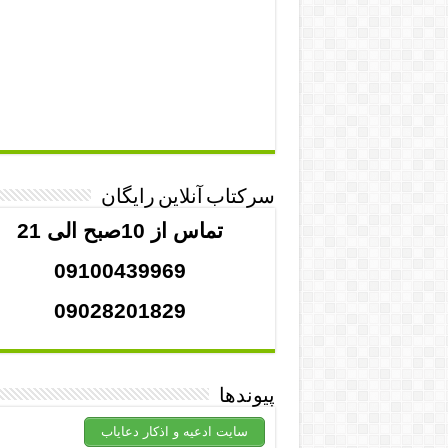
سرکتاب آنلاین رایگان
تماس از 10صبح الی 21
09100439969
09028201829
پیوندها
سایت ادعیه و اذکار دعایاب