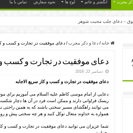
ذکر مجرب
انگشتر و خاتم
لوح ها
نحوه سفارش
تماس با ما
ق – دعای جلب محبت شوهر
ر – ذکرهای روزی‌ بخش
میل – دعای یا من اظهر الجمیل برای حاجت
خانه
/
دعا و ذکر مجرب
/
دعای موفقیت در تجارت و کسب و کار
لت آن ها – ذکر مخصوص مستجاب الدعوه شدن
دعای موفقیت در تجارت و کسب و ک
ب – دعای ترس و بی خوابی کودکان
دسامبر 22, 2018
- دعای رفع مشکلات و طلب حاجت
دعای موفقیت در تجارت و کسب و کار سریع الاجابه
وزی – آیه‌ جلب ثروت و برکت مال
ای چشم زخم – دعای چشم زخم ماشاالله
دعایی از امام موسی کاظم علیه السلام می آموزیم برای مو
ریسک فراوانی دارند و ممکن است فرد در آن ها دچار شکس
مجرب برای آرامش قلب و رفع اضطراب
می توانند راهگشای مسیر سختی باشند که به همین راحتی ن
 روز – دعای ثروت حضرت سلیمان
همواره به خداوند متعال توکل کنید و هر چه سختی پیش و رو دا
شما عزیزان می توانید دعای موفقیت در تجارت و کسب و کار س
بخوانید.