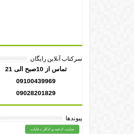
سرکتاب آنلاین رایگان
تماس از 10صبح الی 21
09100439969
09028201829
پیوندها
سایت ادعیه و اذکار دعایاب