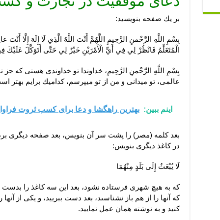
دعای موفقیت در تجارت و کسب 
بر يك صفحه بنويسید:
بِسْمِ اللَّهِ الرَّحْمنِ الرَّحِيمِ‏ اللَّهُمَّ أَنْتَ اللَّهُ الَّذِي لَا إِلَهَ إِلَّا أَنْتَ‏ ع
الْمُتَعَلِّمُ فَانْظُرْ لِي فِي أَيِّ الْأَمْرَيْنِ خَيْرٌ لِي حَتَّى أَتَوَكَّلَ عَلَيْكَ فِي
بِسْمِ اللَّهِ الرَّحْمنِ الرَّحِيمِ‏، خداوندا تو خداوندى هستى ك
عالمى، تو ميدانى و من از تو ميپرسم، كداميك برايم بهتر است 
اینم ببین:
بهترین راهگشا و دعا برای کسب ثروت فراو
بعد كلمه (مصر) را پشت سر آن بنويس، بعد صفحه ديگرى برد
در كاغذ ديگرى بنويس:
لَا يُبْعَثُ إِلَى بَلَدٍ مِنْهُمَا
كه به هيچ شهرى فرستاده نشود، بعد اين سه كاغذ را بدست يك
كه آنها را از هم باز نشناسىد، بعد دست ببریید، و يكى از آنها ر
كنید و به نوشته همان عمل نمایید.