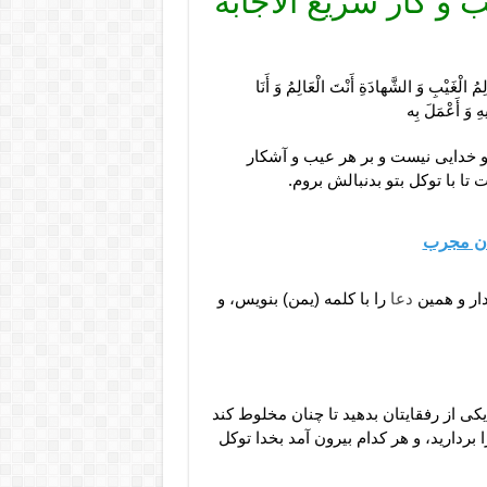
و کار سریع الاجابه
الِمُ الْغَيْبِ وَ الشَّهادَةِ أَنْتَ الْعَالِمُ وَ أَنَا
هِ وَ أَعْمَلَ بِه‏
ه جز تو خدايى نيست و بر هر عيب و آشكار
تا با توكل بتو بدنبالش بروم.
ان مجرب
ار و همين
دعا
را با كلمه (يمن) بنويس، و
ى از رفقايتان بدهید تا چنان مخلوط كند
ا بردارید، و هر كدام بيرون آمد بخدا توكل