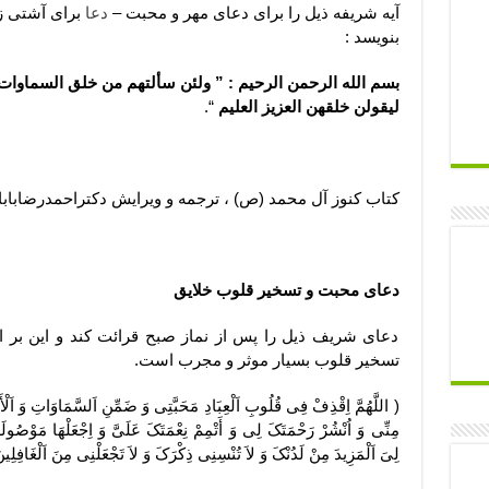
آیه شریفه ذیل را برای دعای مهر و محبت –
دعا
برای آشتی ز
بنویسد :
بسم الله الرحمن الرحیم : ” ولئن سألتهم من خلق السماوات
لیقولن خلقهن العزیز العلیم
“.
کتاب کنوز آل محمد (ص) ، ترجمه و ویرایش دکتراحمدرضابابا
دعای محبت و تسخیر قلوب خلایق
دعای شریف ذیل را پس از نماز صبح قرائت کند و این بر ا
تسخیر قلوب بسیار موثر و مجرب است.
( اللَّهُمَّ اِقْذِفْ فِی قُلُوبِ اَلْعِبَادِ مَحَبَّتِی وَ ضَمِّنِ اَلسَّمَاوَاتِ وَ اَ
مِنِّی وَ اُنْشُرْ رَحْمَتَکَ لِی وَ أَتْمِمْ نِعْمَتَکَ عَلَیَّ وَ اِجْعَلْهَا مَوْصُولَ
لِیَ اَلْمَزِیدَ مِنْ لَدُنْکَ وَ لاَ تُنْسِنِی ذِکْرَکَ وَ لاَ تَجْعَلْنِی مِنَ اَلْغَافِلِین