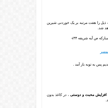
ذیل را هفت مرتبه بر یک خوردنی شیرین
هد شد.
﴿سوره مبارکه ص آیه شریفه ۳۴﴾
همسر
م پس به توبه باز آمد .
 افزایش محبت و دوستی
، در کاغذ بدون
.