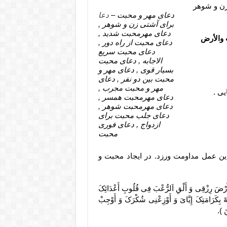
ن و شوهر
دعای مهر و محبت –
دعا
برای آشتی زن و شوهر ,
دعای مهرمحبت شدید ,
 والأرض
دعای محبت از راه دور ,
دعای محبت سریع
الاجابه , دعای محبت
بسیار قوی , دعای مهر و
محبت بین دو نفر , دعای
مهر و محبت مجرب ,
یی .
دعای مهرمحبت همسر ,
دعای مهرمحبت شوهر ,
دعای جلب محبت برای
ازدواج , دعای فوری
محبت
ین عمل مداومت ورزد. در ایجاد محبت و
لْأَرْضَ رِزْقِی وَ أَلْقِ اَلرُّعْبَ فِی قُلُوبِ أَعْدَائِکَ
هً بِکَرَامَتِکَ إِیَّایَ وَ أَوْزِعْنِی شُکْرَکَ وَ أَوْجِبْ
َ ).