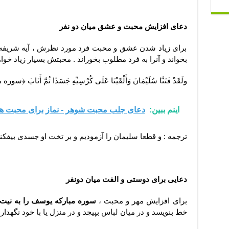
دعای افزایش محبت و عشق میان دو نفر
برای زیاد شدن عشق و محبت فرد مورد نظرش ، آیه شریفه 
بخواند و آنرا به فرد مطلوب بخوراند . محبتش بسیار زیاد خوا
ولَقَدْ فَتَنَّا سُلَیْمَانَ وَأَلْقَیْنَا عَلَى کُرْسِیِّهِ جَسَدًا ثُمَّ أَنَابَ 
اینم ببین:
دعای جلب محبت شوهر - نماز برای محبت 
ترجمه : و قطعا سلیمان را آزمودیم و بر تخت او جسدى بیفکندی
دعایی برای دوستی و الفت میان دونفر
برای افزایش مهر و محبت ،
سوره مبارکه یوسف را به نیت
خط بنویسد و در میان لباس بپیچد و در منزل یا با خود نگهدارد