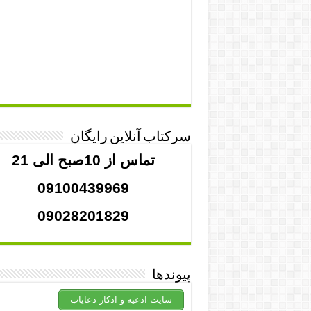
سرکتاب آنلاین رایگان
تماس از 10صبح الی 21
09100439969
09028201829
پیوندها
سایت ادعیه و اذکار دعایاب