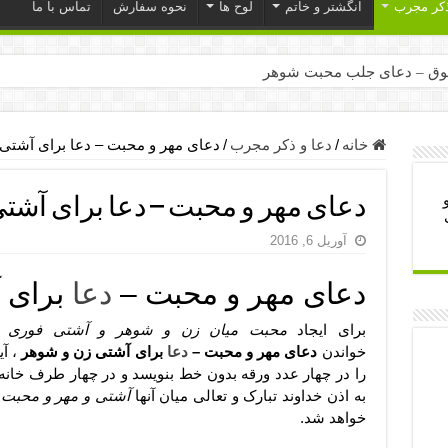
ذکر مجرب
انگشتر و خاتم
لوح ها
نحوه سفارش
تماس با ما
ق – دعای جلب محبت شوهر
ر – ذکرهای روزی‌ بخش
میل – دعای یا من اظهر الجمیل برای حاجت
خانه
/
دعا و ذکر مجرب
/
دعای مهر و محبت – دعا برای آشتی
لت آن ها – ذکر مخصوص مستجاب الدعوه شدن
دعای مهر و محبت – دعا برای آشت
ب – دعای ترس و بی خوابی کودکان
آوریل 6, 2016
- دعای رفع مشکلات و طلب حاجت
وزی – آیه‌ جلب ثروت و برکت مال
دعای مهر و محبت –
دعا
برای 
ای چشم زخم – دعای چشم زخم ماشاالله
برای ایجاد
محبت میان زن و شوهر و آشتی فوری
می
مجرب برای آرامش قلب و رفع اضطراب
خواندن
دعای مهر و محبت –
دعا
برای آشتی زن و شوهر
، آی
را در چهار عدد ورقه بدون خط بنویسد و در چهار طرف خانه
 روز – دعای ثروت حضرت سلیمان
به اذن خداوند تبارک و تعالی میان آنها
آشتی و مهر و محبت 
خواهد شد.