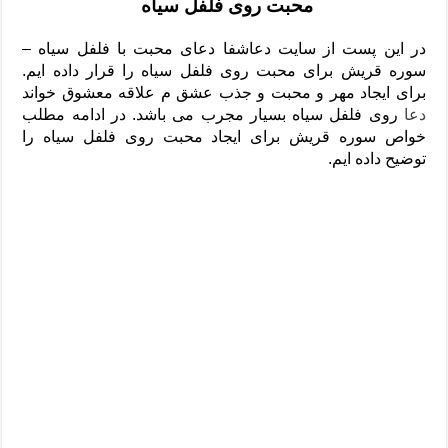
محبت روی فلفل سیاه
دعای رفع فقر و طلب رزق و روزی – آیه‌ جلب ثروت و برکت مال
لا حول ولا قوة الا بالله برای چشم زخم – دعای چشم زخم ماشاالله
در این پست از سایت دعاشفا دعای محبت با فلفل سیاه –
سوره قریش برای محبت روی فلفل سیاه را قرار داده ایم.
دعای قوی رفع ترس – دعای مجرب برای آرامش قلب و رفع اضطراب
برای ایجاد مهر و محبت و جذب عشق م علاقه معشوق خواند
دعا برای پولدار شدن در یک روز – دعای ثروت حضرت سلیمان
دعا
روی فلفل سیاه بسیار مجرب می باشد. در ادامه مطلب
خواص سوره قریش برای ایجاد محبت روی فلفل سیاه را
توضیح داده ایم.