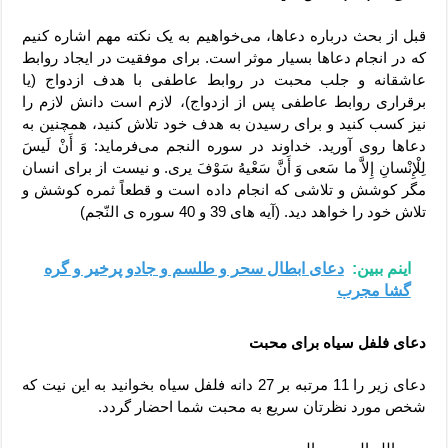
قبل از بحث درباره دعاها، می‌خواهیم به یک نکته مهم اشاره کنیم
که در انجام دعاها بسیار موثر است. برای موفقیت در ایجاد روابط
عاشقانه و جلب محبت در روابط عاطفی با هدف ازدواج (یا
برقراری روابط عاطفی پس از ازدواج)، لازم است دانش لازم را
نیز کسب کنید و برای رسیدن به هدف خود تلاش کنید، همچنین به
دعاها روی آورید. خداوند در سوره النجم می‌فرماید: وَ أَنْ لَیسَ
لِلْإِنْسانِ إِلاَّ ما سَعی وَ أَنَّ سَعْیهُ سَوْفَ یری. و نیست از برای انسان
مگر کوشش و تلاشی که انجام داده است و قطعاً ثمره کوشش و
تلاش خود را خواهد دید. (آیه های 39 و 40 سوره ی النّجم)
اینم ببین:
دعای ابطال سحر و طلسم و جادو پرخیر و گره
گشا مجرب
دعای فلفل سیاه برای محبت
دعای زیر را 11 مرتبه بر 27 دانه فلفل سیاه بخوانید به این نیت که
شخص مورد نظرتان سریع به محبت شما احضار گردد.