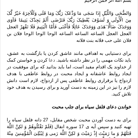
بسم الله الر حمن الرحیم
وَالضُّحَى وَاللَّیْلِ إِذَا سَجَى مَا وَدَّعَکَ رَبُّکَ وَمَا قَلَى وَلَلْآخِرَهُ خَیْرٌ لَّکَ
مِنَ الْأُولَى وَ لَسَوْفَ یُعْطِیکَ رَبُّکَ فَتَرْضَى أَلَمْ یَجِدْکَ یَتِیمًا فَآوَى
وَوَجَدَکَ ضَالًّا َهَدَى وَوَجَدَکَ عَائِلًا فَأَغْنَى فَأَمَّا الْیَتِیمَ فَلَا تَقْهَرْ العجل
العجل العجل الساعه الساعه الساعه الوحا الوحا الوحا فلان بن
فلان علی حب فلانه بنت فلانه
برای دستیابی به اهدافی مانند عاشق کردن یا بازگشت به عشق،
باید نکات مهمی را در نظر داشته باشید.
دعا
کردن و خواستن کمک
از خداوند یک اقدام مفید است، اما باید بدانید که برای موفقیت در
ایجاد روابط عاشقانه و ایجاد محبت در روابط عاطفی با هدف
ازدواج یا برقراری روابط عاطفی پس از ازدواج، لازم است دانش
لازم را نیز در این زمینه به دست آورید و برای رسیدن به هدف خود
تلاش کنید.
خواندن دعای فلفل سیاه برای جلب محبت
برای به دست آوردن محبت شخص مقابل، 27 دانه فلفل سیاه را
تهیه کنید و سپس آیه ی 17 سوره انفال (فَلَمْ تَقْتُلُوهُمْ وَ لکِنَّ اللَّهَ
قَتَلَهُمْ وَ ما رَمَیْتَ إِذْ رَمَیْتَ وَ لکِنَّ اللَّهَ رَمی‏ وَ لِیُبْلِیَ الْمُؤْمِنینَ مِنْهُ