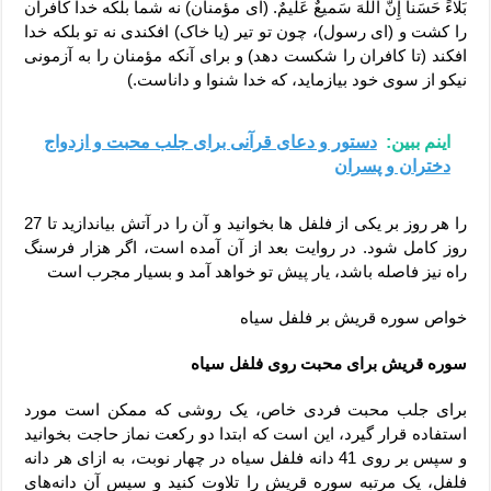
بَلاءً حَسَناً إِنَّ اللَّهَ سَمیعٌ عَلیمٌ. (ای مؤمنان) نه شما بلکه خدا کافران
را کشت و (ای رسول)، چون تو تیر (یا خاک) افکندی نه تو بلکه خدا
افکند (تا کافران را شکست دهد) و برای آنکه مؤمنان را به آزمونی
نیکو از سوی خود بیازماید، که خدا شنوا و داناست.)
اینم ببین:
دستور و دعای قرآنی برای جلب محبت و ازدواج
دختران و پسران
را هر روز بر یکی از فلفل ها بخوانید و آن را در آتش بیاندازید تا 27
روز کامل شود. در روایت بعد از آن آمده است، اگر هزار فرسنگ
راه نیز فاصله باشد، یار پیش تو خواهد آمد و بسیار مجرب است
خواص سوره قریش بر فلفل سیاه
سوره قریش برای محبت روی فلفل سیاه
برای جلب محبت فردی خاص، یک روشی که ممکن است مورد
استفاده قرار گیرد، این است که ابتدا دو رکعت نماز حاجت بخوانید
و سپس بر روی 41 دانه فلفل سیاه در چهار نوبت، به ازای هر دانه
فلفل، یک مرتبه سوره قریش را تلاوت کنید و سپس آن دانه‌های