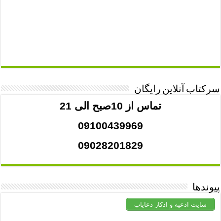
سرکتاب آنلاین رایگان
تماس از 10صبح الی 21
09100439969
09028201829
پیوندها
سایت ادعیه و اذکار دعایاب