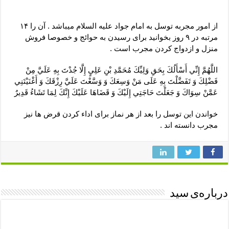
از امور مجربه توسل به امام جواد علیه السلام میباشد . آن را ۱۴
مرتبه در ۹ روز بخوانید برای رسیدن به حوائج و خصوصا فروش
منزل و ازدواج کردن مجرب است .
اللَّهُمَّ إِنِّي أَسْأَلُكَ بِحَقِ‏ وَلِيِّكَ‏ مُحَمَّدِ بْنِ‏ عَلِيٍ‏ إِلَّا جُدْتَ‏ بِهِ عَلَيَّ مِنْ
فَضْلِكَ وَ تَفَضَّلْتَ بِهِ عَلَى مَنْ وَسِعَكَ وَ وَسَّعْتَ عَلَيَّ رِزْقَكَ وَ أَغْنَيْتَنِي
عَمَّنْ سِوَاكَ وَ جَعَلْتَ حَاجَتِي إِلَيْكَ وَ قَضَاهَا عَلَيْكَ إِنَّكَ لِمَا تَشَاءُ قَدِيرٌ
خواندن این توسل را بعد از هر نماز برای اداء کردن قرض ها نیز
مجرب دانسته اند .
درباره‌ی سید