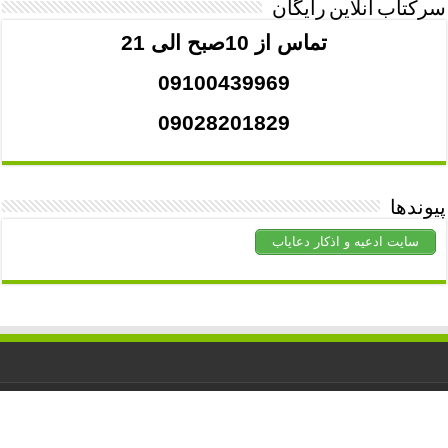
سرکتاب آنلاین رایگان
تماس از 10صبح الی 21
09100439969
09028201829
پیوندها
سایت ادعیه و اذکار دعایاب
کلیه حقوق برای
دعاشفا
محفوظ است. استفاده از مطالب با ذکر منبع