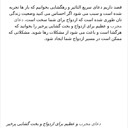
دعای رفع فقر و طلب رزق و روزی – آیه‌ جلب ثروت و برکت مال
قصد داریم دعای سریع التاثیر و رهگشایی بخوانیم که بار ها تجربه
لا حول ولا قوة الا بالله برای چشم زخم – دعای چشم زخم ماشاالله
شده است و سبب می شود اگر احساس می کنید وضعیت زندگی
تان طوری شده است که ازدواج برای شما سخت است،
دعای
دعای قوی رفع ترس – دعای مجرب برای آرامش قلب و رفع اضطراب
مجرب
و عظیم برای ازدواج و بخت گشایی پرخیر را بخوانید که
دعا برای پولدار شدن در یک روز – دعای ثروت حضرت سلیمان
هرگشا است و باعث می شود از مشکلات رها شوید. مشکلاتی که
ممکن است در مسیر ازدواج شما ایجاد شود.
دعای مجرب
و عظیم برای ازدواج و بخت گشایی پرخیر