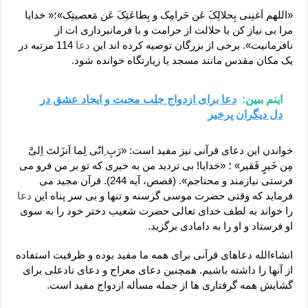
«اللهم اَغنِنی بِحلالِکَ عَن حَرامِک و بِطاعَتِکَ عَن مَعصیتِک»؛« خدایا
مرا بی نیاز کن با حلالت از حرامت و با فرمانبرداری ات از
نافرمانیت». برخی از بزرگان توصیه کرده اند این
دعا
114 مرتبه در
یک مکان مقدس مانند مسجد یا زیارتگاه خوانده شود.
اینم ببین:
دعا برای ازدواج جلب محبت و ایجاد عشق در
دل دیگران پرخیر
خواندن این دعای قرآنی نیز مفید است: «رَبِ ِانّی لِما اَنزَلتَ اِلیَّ
مِن خَیرٍ فَقیر» ؛ «خدایا! بی تردید من به خیری که تو بر من فرو می
فرستی نیازمند و محتاجم». (قصص، آیه 244). قرآن مجید می
فرماید که وقتی حضرت موسی گرسنه و تنها و بی سر پناه این
دعا
را خواند به لطف خدای تعالی حضرت شعیب دختر خود را به سوی
او فرستاد و او را به دامادی برگزید.
انشاءالله دعاهای قرآنی برای همه ما مفید بوده و ظرفیت استفاده
از آنها را داشته باشیم. همچنین دعای معراج و دعای نادعلی برای
گشایش همه گرفتاری ها از جمله مسأله ازدواج مفید است.