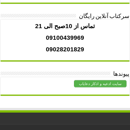
سرکتاب آنلاین رایگان
تماس از 10صبح الی 21
09100439969
09028201829
پیوندها
سایت ادعیه و اذکار دعایاب