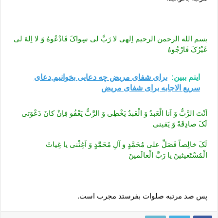
بسم الله الرحمن الرحیم اِلهی لا رَبَّ لی سِواکَ فَادْعُوهُ وَ لا اِلهً لی
غَیْرُکَ فَارْجُوهُ
اینم ببین:
برای شفای مریض چه دعایی بخوانیم,دعای
سریع الاجابه برای شفای مریض
اَنْتَ الرَّبُّ وَ اَنا الْعَبدُ وَ الْعَبدُ یَخْطِی وَ الرَّبُّ یَعْفُو فِاِنْ کانَ دَعْوَتی
لَکَ صادِقَةً وَ یَقینی
لَکَ خالِصاً فَصَلِّ علی مُحَمَّدٍ و آلِ مُحَمَّدٍ وَ اَغِثْنی یا غِیاثَ
الْمُسْتَغیثینَ یا رَبَّ الْعالَمینَ
پس صد مرتبه صلوات بفرستد مجرب است.