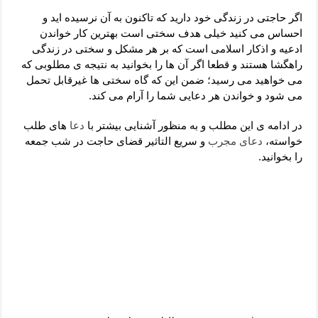
دعای رفع فقر و طلب رزق و روزی – آیه‌ جلب ثروت و برکت مال
اگر حاجتی در زندگی خود دارید که تاکنون به آن نرسیده اید و
لا حول ولا قوة الا بالله برای چشم زخم – دعای چشم زخم ماشاالله
احساس می کنید خیلی هدف سختی است بهترین کار خواندن
ادعیه و اذکار اسلامی است که بر هر مشکل و سختی در زندگی
دعای قوی رفع ترس – دعای مجرب برای آرامش قلب و رفع اضطراب
راهگشا هستند و قطعا اگر آن ها را بخوانید به نتیجه ی مطلوبی که
دعا برای پولدار شدن در یک روز – دعای ثروت حضرت سلیمان
می خواهید می رسید؛ ضمن این که گاه سختی ها غیرقابل تحمل
می شود و خواندن هر دعایی شما را آرام می کند.
در ادامه ی این مطلب و به منظور آشنایی بیشتر با
دعا
های طلب
خواسته،
دعای مجرب
و سریع التاثیر قضای حاجت در شب جمعه
را بخوانید.