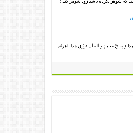
ی
هذا وَ بِحَقِّ محمدٍ و آلِهِ اَن تَرزُقَ هذا المَرءَةَ