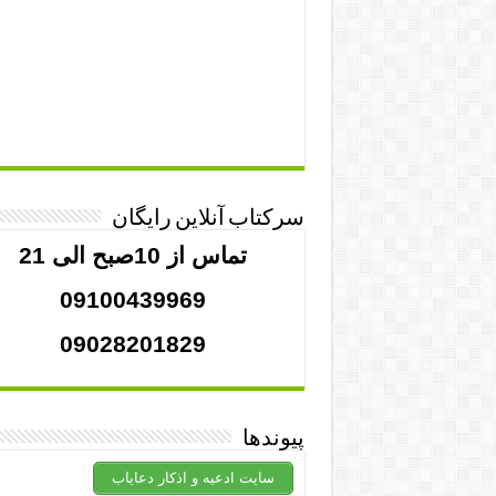
سرکتاب آنلاین رایگان
تماس از 10صبح الی 21
09100439969
09028201829
پیوندها
سایت ادعیه و اذکار دعایاب