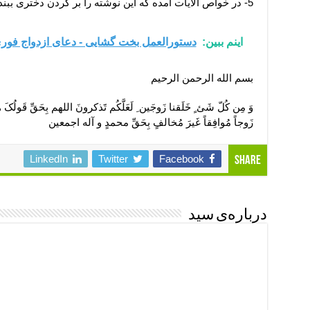
5- در خواص الآیات آمده که این نوشته را بر گردن دختری ببندند که شوهر نکرده باشد زود شوهر کند :
اینم ببین:
دستورالعمل بخت گشایی - دعای ازدواج فور
بسم الله الرحمن الرحیم
وَ مِن کُلّ شَئ ٍ خَلَقنا زَوجَین ِ لَعَلَّکُم تََذکرونَ اللهم بِحَقِّ قَولُکَ 
زَوجاً مُوافِقاً غَیرَ مُخالفٍ بِحَقِّ محمدٍ و آله اجمعین
LinkedIn
Twitter
Facebook
Share
درباره‌ی سید