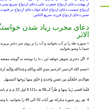
از بهجت,دعای ازدواج حضرت علی,دعای ازدواج سریع پسر,دعا
ازدواج چیست,دعای ازدواج امام جواد,دعای ازدواج در قنوت,
صبی,دعای ازدواج فرزند سریع التاثیر,
دعای مجرب زیاد شدن خواستگا
الاثر
۱-سوره طه را بر آب بخوانید و آب را بر روی سر دختر بریزید.
حتما با وضو بخوانید
۲- اگر دختری شوهر خواهد این
دعا
را نوشته به گوشه مقنعه 
‹‹بسم الله الرحمن الرحیم بسمِ اللهِ وبِاللهِ وعِندَالله ِوَاِلَیهِ تُر
هوَالَذی خَلَقَكُم مِن نَفسٍ واحِدَةٍ وَ خَلَقَ مِنها زَوجَها المسهل
فَلَما قَضی زَیدٌ مِنها وَ طَراً كـــ08 هـ د111 8 اول 22 م م م باسم فلان
4- هر روز سوره مباركه نور آيات 32 الي 40 را بخوانيد. با وضو بخوانید.