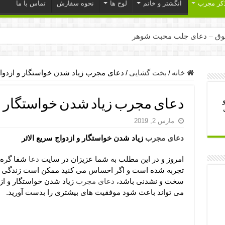
ذکر مجرب
انگشتر و خاتم
لوح ها
نحوه سفارش
تماس با ما
ق – دعای جلب محبت شوهر
ر – ذکرهای روزی‌ بخش
میل – دعای یا من اظهر الجمیل برای حاجت
خانه
/
بخت گشایی
/
دعای مجرب زیاد شدن خواستگار و ازدواج
لت آن ها – ذکر مخصوص مستجاب الدعوه شدن
دعای مجرب زیاد شدن خواستگار و ا
ب – دعای ترس و بی خوابی کودکان
مارس 2, 2019
- دعای رفع مشکلات و طلب حاجت
دعای مجرب
زیاد شدن خواستگار و ازدواج سریع الاثر
وزی – آیه‌ جلب ثروت و برکت مال
ای چشم زخم – دعای چشم زخم ماشاالله
امروز و در این مطلب به شما عزیزان در سایت
دعا
شفا گره گ
تجربه شده است و اگر احساس می کنید ممکن است زندگی تان
مجرب برای آرامش قلب و رفع اضطراب
سخت و نشدنی باشد،
دعای مجرب
زیاد شدن خواستگار و ازدو
 روز – دعای ثروت حضرت سلیمان
می تواند باعث شود موفقیت های بیشتری را بدست آورید.