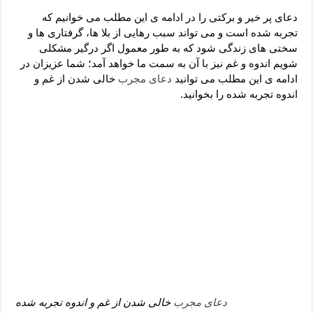
دعای رفع فقر و طلب رزق و روزی – آیه‌ جلب ثروت و برکت مال
دعای پر خیر و برکتی را در ادامه ی این مطلب می خوانیم که
لا حول ولا قوة الا بالله برای چشم زخم – دعای چشم زخم ماشاالله
تجربه شده است و می تواند سبب رهایی از بلا ها، گرفتاری ها و
سختی های زندگی شود که به طور معمول اگر درگیر مشکلی
دعای قوی رفع ترس – دعای مجرب برای آرامش قلب و رفع اضطراب
شویم اندوه و غم نیز با آن به سمت ما خواهد آمد؛ شما عزیزان در
دعا برای پولدار شدن در یک روز – دعای ثروت حضرت سلیمان
ادامه ی این مطلب می توانید
دعای مجرب
خالی شدن از غم و
اندوه تجربه شده را بخوانید.
دعای مجرب
خالی شدن از غم و اندوه تجربه شده