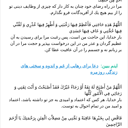
مرا در راه رضاى خود چنان به كار دار كه چيزى از وظايف دينى تو
را از بيم هيچ يك از آفريدگانت فرو نگذارم.
اَللَّهُمَّ هَذِهِ حَاجَتِي فَأَعْظِمْ فِيهَا رَغْبَتِي وَ أَظْهِرْ فِيهَا عُذْرِي وَ لَقِّنِّي
فِيهَا حُجَّتِي وَ عَافِ فِيهَا جَسَدِي‏
بار خدايا، اين حاجت من است، پس رغبت مرا براى رسيدن به آن
عظيم گردان و عذر من در اين درخواست بپذير و حجت مرا در آن
بر زبانم نه و جسمم را در آن عافيت عطا كن.
اینم ببین:
دعا برای رهایی از غم و اندوه و سختی های
زندگی روزمره
اَللَّهُمَّ مَنْ أَصْبَحَ لَهُ ثِقَةٌ أَوْ رَجَاءٌ غَيْرُكَ فَقَدْ أَصْبَحْتُ وَ أَنْتَ ثِقَتِي وَ
رَجَائِي فِي الْأُمُورِ كُلِّهَا
بار خدايا، هر كس كه اعتماد و اميدى به جز تو داشته باشد، اعتماد
و اميد من در تمام احوال به توست.
فَاقْضِ لِي بِخَيْرِهَا عَاقِبَةً وَ نَجِّنِي مِنْ مَضِلاَّتِ الْفِتَنِ بِرَحْمَتِكَ يَا أَرْحَمَ
الرَّاحِمِينَ‏