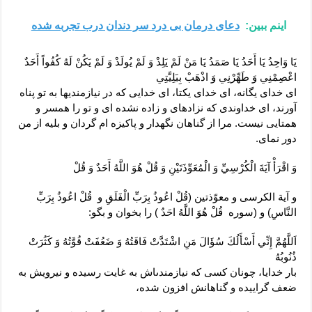
اینم ببین:
دعای درمان بی درد سر دندان درب تجربه شده
يَا وَاحِدُ يَا أَحَدُ يَا صَمَدُ يَا مَنْ لَمْ يَلِدْ وَ لَمْ يُولَدْ وَ لَمْ يَكُنْ لَهُ كُفُواً أَحَدٌ
اعْصِمْنِي وَ طَهِّرْنِي وَ اذْهَبْ بِبَلِيَّتِي‏
اى خداى يگانه، اى خداى يكتا، اى خدايى كه در نيازمنديها به تو پناه
آورند، اى خداوندى كه نزاده‏اى و زاده نشده‏ اى و تو را همسر و
همتايى نيست. مرا از گناهان نگه‏دار و پاكيزه ‏ام گردان و بليه از من
دور نماى.
وَ اقْرَأْ آيَةَ الْكُرْسِيِّ وَ الْمُعَوِّذَتَيْنِ وَ قُلْ هُوَ اللَّهُ أَحَدٌ وَ قُلْ‏
و آية الكرسى و معوّذتين (قُلْ اعُوذُ بِرَبِّ الْفَلَقِ‏ و قُلْ اعُوذُ بِرَبِّ
النَّاسِ‏) و (سوره قُلْ هُوَ اللَّهُ احَدٌ ) را بخوان و بگو:
اَللَّهُمَّ إِنِّي أَسْأَلُكَ سُؤَالَ مَنِ اشْتَدَّتْ فَاقَتُهُ وَ ضَعُفَتْ قُوَّتُهُ وَ كَثُرَتْ
ذُنُوبُهُ‏
بار خدايا، چونان كسى كه نيازمندى‏اش به غايت رسيده و نيرويش به
ضعف گراييده و گناهانش افزون شده،