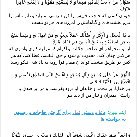
سُؤَالَ مَنْ لاَ يَجِدُ لِفَاقَتِهِ مُغِيثاً وَ لاَ لِضَعْفِهِ مُقَوِّياً وَ لاَ لِذَنْبِهِ غَافِراً
غَيْرَكَ‏
چونان كسى كه حاجت خويش را فرياد رسى نمى‏يابد و ناتوانى‏اش را
نيرو بخشنده‏اى و گناهانش را آمرزنده‏اى جز تو نيست،
يَا ذَا الْجَلاَلِ وَ الْإِكْرَامِ أَسْأَلُكَ عَمَلاً تُحِبُّ بِهِ مَنْ عَمِلَ بِهِ وَ يَقِيناً تَنْفَعُ
بِهِ مَنِ اسْتَيْقَنَ بِهِ حَقَّ الْيَقِينَ فِي نَفَاذِ أَمْرِكَ‏
از تو مى‏خواهم اى صاحب جلالت و اكرام كه مرا به كارى وادارى كه
هر كس چنان كند، محبوب تو شود و حق اليقينى عطا كنى كه هر
كس در طريق مشيت تو بدان مقام فرا رود، به پاداشى نيكو رسد.
اَللَّهُمَّ صَلِّ عَلَى مُحَمَّدٍ وَ آلِ مُحَمَّدٍ وَ اقْبِضْ عَلَى الصِّدْقِ نَفْسِي وَ
اقْطَعْ مِنَ الدُّنْيَا حَاجَتِي‏
بار خدايا، بر محمد و خاندان او درود بفرست و مرا بر صدق و
راستى بميران و نياز من از دنيا ببر
اینم ببین:
دعا و دستور نماز برای گرفتن حاجات و رسیدن
به خواسته ها
وَ اجْعَلْ فِيمَا عِنْدَكَ رَغْبَتِي شَوْقاً إِلَى لِقَائِكَ وَ هَبْ لِي صِدْقَ التَّوَكُّلِ