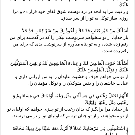
عَلَيْكَ‏
و رغبت مرا به آنچه در نزد توست شوق لقاى خود قرار ده و مرا
روزى ساز توكل به تو را از سر صدق.
أَسْأَلُكَ مِنْ خَيْرِ كِتَابٍ قَدْ خَلاَ وَ أَعُوذُ بِكَ مِنْ شَرِّ كِتَابٍ قَدْ خَلاَ
بار خدايا، از تو مى‏خواهم سرنوشت نيكى را كه در گذشته براى من
رقم زده شده، و به تو پناه مى‏آورم از سرنوشت بدى كه براى من
رقم زده شده.
أَسْأَلُكَ خَوْفَ الْعَابِدِينَ لَكَ وَ عِبَادَةَ الْخَاشِعِينَ لَكَ وَ يَقِينَ الْمُتَوَكِّلِينَ
عَلَيْكَ وَ تَوَكُّلَ الْمُؤْمِنِينَ عَلَيْكَ‏
از تو مى ‏خواهم خوف و خشيت عابدان را به من ارزانى دارى و
عبادت خاشعان را و يقين متوكلان را و توكل مؤمنان را.
اَللَّهُمَّ اجْعَلْ رَغْبَتِي فِي مَسْأَلَتِي مِثْلَ رَغْبَةِ أَوْلِيَائِكَ فِي مَسَائِلِهِمْ وَ
رَهْبَتِي مِثْلَ رَهْبَةِ أَوْلِيَائِكَ‏
بار خدايا، مرا برانگيز كه بدان رغبت از تو چيزى خواهم كه اولياى تو
از تو مى‏خواهند، و از تو چنان ترسم كه اولياى تو از تو مى ‏ترسند.
وَ اسْتَعْمِلْنِي فِي مَرْضَاتِكَ عَمَلاً لاَ أَتْرُكُ مَعَهُ شَيْئًا مِنْ دِينِكَ مَخَافَةَ
أَحَدٍ مِنْ خَلْقِكَ‏