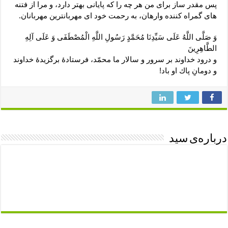
پس مقدر ساز براى من هر چه را كه پايانى بهتر دارد، و مرا از فتنه‏
هاى گمراه كننده وارهان، به رحمت خود اى مهربانترين مهربانان.
وَ صَلَّى اللَّهُ عَلَى سَيِّدِنَا مُحَمَّدٍ رَسُولِ اللَّهِ الْمُصْطَفَى وَ عَلَى آلِهِ
الطَّاهِرِينَ‏
و درود خداوند بر سرور و سالار ما محمّد، فرستادۀ برگزيدۀ خداوند
و دومانِ پاك او باد!
درباره‌ی سید