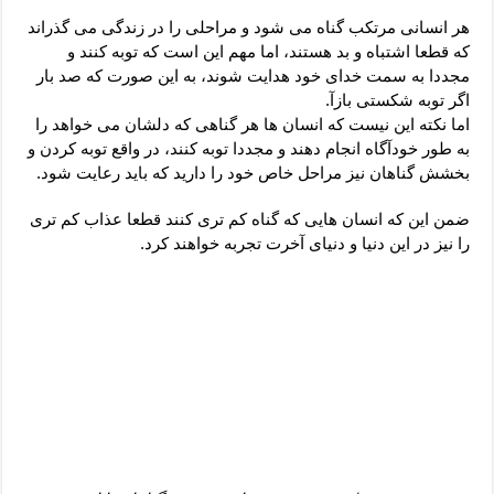
دعای رفع فقر و طلب رزق و روزی – آیه‌ جلب ثروت و برکت مال
هر انسانی مرتکب گناه می شود و مراحلی را در زندگی می گذراند
لا حول ولا قوة الا بالله برای چشم زخم – دعای چشم زخم ماشاالله
که قطعا اشتباه و بد هستند، اما مهم این است که توبه کنند و
مجددا به سمت خدای خود هدایت شوند، به این صورت که صد بار
دعای قوی رفع ترس – دعای مجرب برای آرامش قلب و رفع اضطراب
اگر توبه شکستی بازآ.
دعا برای پولدار شدن در یک روز – دعای ثروت حضرت سلیمان
اما نکته این نیست که انسان ها هر گناهی که دلشان می خواهد را
به طور خودآگاه انجام دهند و مجددا توبه کنند، در واقع توبه کردن و
بخشش گناهان نیز مراحل خاص خود را دارید که باید رعایت شود.
ضمن این که انسان هایی که گناه کم تری کنند قطعا عذاب کم تری
را نیز در این دنیا و دنیای آخرت تجربه خواهند کرد.