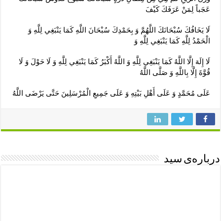
عَجَباً لِمَنْ عَرَفَكَ كَيْفَ
لَا يَخَافُكَ سُبْحَانَكَ اللَّهُمَّ وَ بِحَمْدِكَ سُبْحَانَ اللَّهِ كَمَا يَنْبَغِي لِلَّهِ وَ
الْحَمْدُ لِلَّهِ كَمَا يَنْبَغِي لِلَّهِ وَ
لَا إِلَهَ إِلَّا اللَّهُ كَمَا يَنْبَغِي لِلَّهِ وَ اللَّهُ أَكْبَرُ كَمَا يَنْبَغِي لِلَّهِ وَ لَا حَوْلَ وَ لَا
قُوَّةَ إِلَّا بِاللَّهِ وَ صَلَّى اللَّهُ
عَلَى مُحَمَّدٍ وَ عَلَى أَهْلِ بَيْتِهِ وَ عَلَى جَمِيعِ الْمُرْسَلِينَ حَتَّى يَرْضَى اللَّهُ
درباره‌ی سید