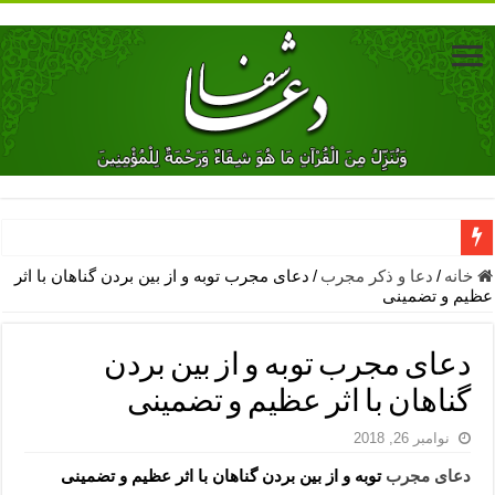
دعای جلب محبت فوری معشوق – دعای جلب محبت شوهر
خانه
/
دعا و ذکر مجرب
/
دعای مجرب توبه و از بین بردن گناهان با اثر
عظیم و تضمینی
دعای مشکل گشا برای رفع فقر – ذکرهای روزی‌ بخش
معجزات دعای یا من اظهر الجمیل – دعای یا من اظهر الجمیل برای حاج
دعای مجرب توبه و از بین بردن
مهم ترین اذکار الهی و فضیلت آن ها – ذکر مخصوص مستجاب الدعوه ش
گناهان با اثر عظیم و تضمینی
دعا برای ترس بچه ها در خواب – دعای ترس و بی خوابی کودکان
نوامبر 26, 2018
نماز حاجت برای کار گشایی- دعای رفع مشکلات و طلب حاجت
دعای مجرب
توبه و از بین بردن گناهان با اثر عظیم و تضمینی