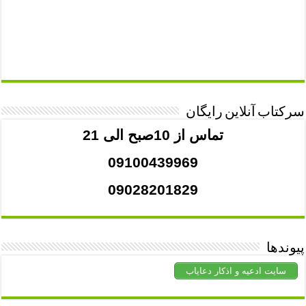
سرکتاب آنلاین رایگان
تماس از 10صبح الی 21
09100439969
09028201829
پیوندها
سایت ادعیه و اذکار دعایاب