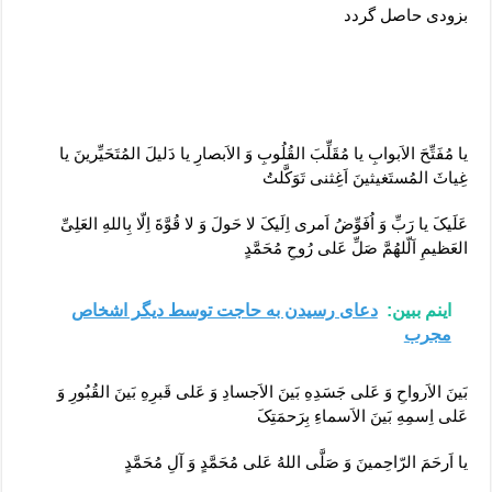
بزودی حاصل گردد
یا مُفَتِّحَ الاَبوابِ یا مُقَلِّبَ القُلُوبِ وَ الاَبصارِ یا دَلیلَ المُتَحَیِّرینَ یا
غِیاثَ المُستَغیثینَ اَغِثنی تَوَکَّلتُ
عَلَیکَ یا رَبِّ وَ اُفَوِّضُ اَمری اِلَیکَ لا حَولَ وَ لا قُوَّةَ اِلّا بِاللهِ العَلِیِّ
العَظیمِ اَلّلهُمَّ صَلِّ عَلی رُوحِ مُحَمَّدٍ
اینم ببین:
دعای رسیدن به حاجت توسط دیگر اشخاص
مجرب
بَینَ الاَرواحِ وَ عَلی جَسَدِهِ بَینَ الاَجسادِ وَ عَلی قَبرِهِ بَینَ القُبُورِ وَ
عَلی اِسمِهِ بَینَ الاَسماءِ بِرَحمَتِکَ
یا اَرحَمَ الرّاحِمینَ وَ صَلَّی اللهُ عَلی مُحَمَّدٍ وَ آلِ مُحَمَّدٍ