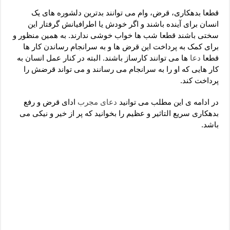
دعای رفع فقر و طلب رزق و روزی – آیه‌ جلب ثروت و برکت مال
قطعا بدهکاری، قرض، وام می توانند بدترین دلشوره های یک
لا حول ولا قوة الا بالله برای چشم زخم – دعای چشم زخم ماشاالله
انسان برای آینده باشند و اگر خودش یا اطرافیانش گرفتار این
سختی باشند قطعا شب ها خواب خوشی ندارند. به همین منظور و
دعای قوی رفع ترس – دعای مجرب برای آرامش قلب و رفع اضطراب
برای کمک به پرداخت این قرض ها و به سرانجام رساندن کار ها
دعا برای پولدار شدن در یک روز – دعای ثروت حضرت سلیمان
قطعا
دعا
ها می توانند کارساز باشند. البته در کنار عمل انسان به
کار هایی که او را به سرانجام می رسانند و می تواند قرضش را
پرداخت کند.
در ادامه ی این مطلب می توانید
دعای مجرب
ادای قرض و رفع
بدهکاری سریع التاثیر و عظیم را بخوانید که پر از خیر و نیکی می
باشد.