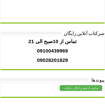
سرکتاب آنلاین رایگان
تماس از 10صبح الی 21
09100439969
09028201829
پیوندها
سایت ادعیه و اذکار دعایاب