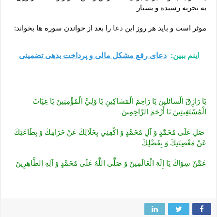
به تجربه رسیده و بسیار
موثر است و باید هر روز این
دعا
را بعد از خواندن سوره ها بخواند:
اینم ببین:
دعای رفع مشکل مالی و پرداخت بدهی تضمینی
يَا رَازِقَ‏ الْسائلین يَا رَاحِمَ الْمَسَاكِينِ يَا وَلِيَّ الْمُؤْمِنِينَ يَا غِيَاثَ‏
الْمُسْتَغِيثِينَ‏ يَا أَرْحَمَ‏ الرَّاحِمِينَ
‏ صَلِ‏ عَلَى مُحَمَّدٍ وَ آلِ‏ مُحَمَّدٍ وَ اكْفِنِي‏ بِحَلَالِكَ‏ عَنْ‏ حَرَامِكَ‏ وَ بِطَاعَتِكَ‏
عَنْ‏ مَعْصِيَتِكَ‏ وَ بِفَضْلِكَ
عَمَّنْ سِوَاكَ يَا إِلَهَ الْعَالَمِينَ‏ وَ صَلَّى‏ اللَّهُ‏ عَلَى‏ مُحَمَّدٍ وَ آلِهِ‏ الطَّاهِرِينَ