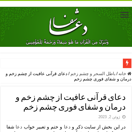
دعای جلب محبت فوری معشوق – دعای جلب محبت شوهر
خانه
/
باطل السحر و چشم زخم
/
دعای قرآنی عافیت از چشم زخم و
درمان و شفای فوری چشم زخم
دعای مشکل گشا برای رفع فقر – ذکرهای روزی‌ بخش
معجزات دعای یا من اظهر الجمیل – دعای یا من اظهر الجمیل برای حاج
دعای قرآنی عافیت از چشم زخم و
مهم ترین اذکار الهی و فضیلت آن ها – ذکر مخصوص مستجاب الدعوه ش
درمان و شفای فوری چشم زخم
دعا برای ترس بچه ها در خواب – دعای ترس و بی خوابی کودکان
ژوئن 2, 2023
نماز حاجت برای کار گشایی- دعای رفع مشکلات و طلب حاجت
در این بخش از سایت ذکر و
دعا
و ختم و تعبیر خواب
دعا
شفا