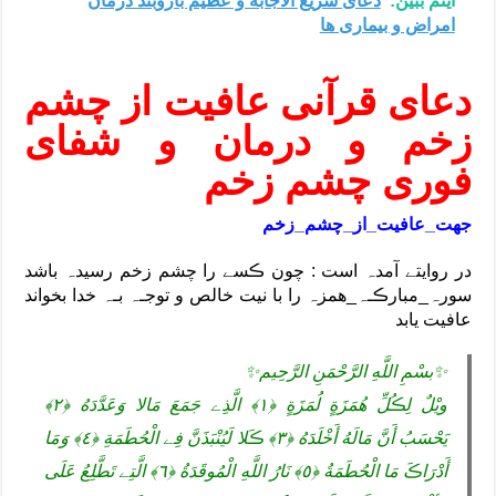
اینم ببین:
دعای سریع الاجابه و عظیم بازوبند درمان
امراض و بیماری ها
دعای قرآنی عافیت از چشم
زخم و درمان و شفای
فوری چشم زخم
جهت_عافیت_از_چشم_زخم
در روایتے آمدہ است : چون ڪسے را چشم زخم رسیدہ باشد
سورہ_مبارڪـہ_همزہ را با نیت خالص و توجـہ بـہ خدا بخواند
عافیت یابد
✨بسْمِ اللَّهِ الرَّحْمَنِ الرَّحِیم✨
ویْلٌ لِڪُلِّ هُمَزَةٍ لُمَزَةٍ ﴿١﴾ الَّذِے جَمَعَ مَالا وَعَدَّدَهُ ﴿٢﴾
یَحْسَبُ أَنَّ مَالَهُ أَخْلَدَهُ ﴿٣﴾ ڪَلا لَیُنْبَذَنَّ فِے الْحُطَمَةِ ﴿٤﴾ وَمَا
أَدْرَاڪَ مَا الْحُطَمَةُ ﴿٥﴾ نَارُ اللَّهِ الْمُوقَدَةُ ﴿٦﴾ الَّتِے تَطَّلِعُ عَلَى