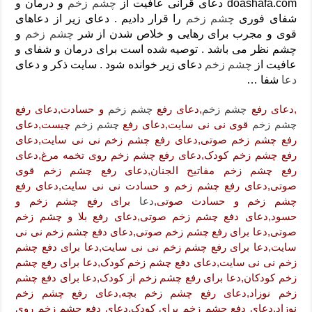
doashafa.com دعای قرآنی عافیت از
چشم زخم
دعای رفع فقر و طلب رزق و روزی – آیه‌ جلب ثروت و برکت مال
و درمان و
شفای فوری
چشم زخم
را قرار دادیم . دعای زیر از دعاهای
لا حول ولا قوة الا بالله برای چشم زخم – دعای چشم زخم ماشاالله
قوی و مجرب برای رهایی و خلاص شدن از شر
چشم زخم
و
چشم نظر می باشد . توصیه شده است برای درمان و شفای و
دعای قوی رفع ترس – دعای مجرب برای آرامش قلب و رفع اضطراب
عافیت از
چشم زخم
دعای زیر خوانده شود . سایت ذکر و دعای
دعا برای پولدار شدن در یک روز – دعای ثروت حضرت سلیمان
دعا
شفا …
,دعای رفع
چشم زخم
,دعای رفع
چشم زخم
و حسادت,دعای رفع
چشم زخم
قوی نی نی سایت,دعای رفع
چشم زخم
چیست,دعای
رفع چشم زخم صوتی,دعای رفع چشم زخم نی نی سایت,دعای
رفع چشم زخم کودک,دعای رفع چشم زخم روی تخمه مرغ,دعای
رفع چشم زخم مفاتیح الجنان,دعای رفع چشم زخم قوی
صوتی,دعای رفع چشم زخم و حسادت نی نی سایت,دعای رفع
چشم زخم و حسادت صوتی,
دعا
برای رفع چشم زخم و
حسود,دعای دفع چشم زخم صوتی,دعای رفع بلا و چشم زخم
صوتی,دعا برای رفع چشم زخم صوتی,دعای دفع چشم زخم نی نی
سایت,دعا برای رفع چشم زخم نی نی سایت,دعا برای دفع چشم
زخم نی نی سایت,دعای دفع چشم زخم کودک,دعا برای رفع چشم
زخم کودکان,دعا برای رفع چشم زخم از کودک,دعا برای دفع چشم
زخم نوزاد,دعای رفع چشم زخم بچه,دعای رفع چشم زخم
نوزاد,دعای دفع چشم زخم برای کودک,دعای دفع چشم زخم روی