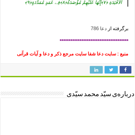
الأفْئِدَةِ ﴿٧﴾إِنَّهَا عَلَیْهِمْ مُؤْصَدَةٌ﴿٨﴾فِے عَمَدٍ مُمَدَّدَةٍ﴿٩﴾
برگرفته از
دعا 786
**************************************
منبع : سایت دعا شفا سایت مرجع ذکر و دعا و آیات قرآنی
درباره‌ی سیّد محمد سیّدی