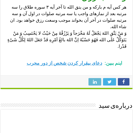
هر کس آیه م بارکه و من یتق الله تا آخر آیه ۳ سوره طلاق را سه
مرتبه بعد از نمازهای واجب یا سه مرتبه صلوات در اول آن و سه
مرتبه صلوات در آخر آن بخواند موجب وسعت رزق خواهد بود. ان
شاء الله.
وَ مَنْ یَتَّقِ اللهَ یَجْعَلْ لَهُ مَخْرَجاً وَ یَرْزُقْهُ مِنْ حَیْثُ لا یَحْتَسِبُ وَ مَنْ
یَتَوَکِّلْ عَلَی الله فَهُوَ حَسْبُهُ اِنَّ اللهَ بالغُ اَمْرِهِ قَدْ جَعَلَ اللهُ لِکُلِّ شَیْءٍ
قَدْرا.
اینم ببین:
دعای بیقرار کردن شخص از دور مجرب
درباره‌ی سید