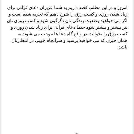
دعای رفع فقر و طلب رزق و روزی – آیه‌ جلب ثروت و برکت مال
امروز و در این مطلب قصد داریم به شما عزیزان دعای قرآنی برای
لا حول ولا قوة الا بالله برای چشم زخم – دعای چشم زخم ماشاالله
زیاد شدن روزی و کسب رزق را شرح دهیم که تجربه شده است و
اگر می خواهید وضعیت زندگی تان دگرگون شود و کسب روزی تان
دعای قوی رفع ترس – دعای مجرب برای آرامش قلب و رفع اضطراب
نیز بیشتر و بیشتر شود حتما دعای قرآنی برای زیاد شدن روزی و
دعا برای پولدار شدن در یک روز – دعای ثروت حضرت سلیمان
کسب رزق را بخوانید. در واقع گاه
دعا
ها موجب می شوند به
همان چیزی که می خواهید برسید و سرانجام خوبی در انتظارتان
باشد.