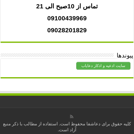
تماس از 10صبح الی 21
09100439969
09028201829
پیوندها
سایت ادعیه و اذکار دعایاب
کلیه حقوق برای
دعاشفا
محفوظ است. استفاده از مطالب با ذکر منبع
آزاد است.