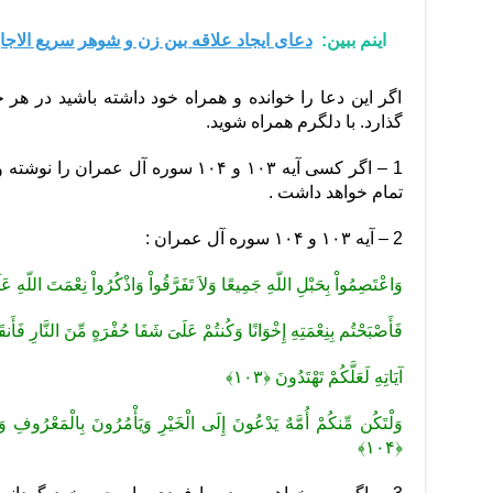
اینم ببین:
دعای ایجاد علاقه بین زن و شوهر سریع الاجاب
اگر این دعا را خوانده و همراه خود داشته باشید در هر 
گذارد. با دلگرم همراه شوید.
1 – اگر کسی آیه ۱۰۳ و ۱۰۴ سوره آل عم
تمام خواهد داشت .
2 – آیه ۱۰۳ و ۱۰۴ سوره آل عمران :
وَاعْتَصِمُواْ بِحَبْلِ اللّهِ جَمِیعًا وَلاَ تَفَرَّقُواْ وَاذْکُرُواْ نِعْمَتَ اللّهِ عَلَ
فَأَصْبَحْتُم بِنِعْمَتِهِ إِخْوَانًا وَکُنتُمْ عَلَىَ شَفَا حُفْرَهٍ مِّنَ النَّارِ فَأَنقَذ
آیَاتِهِ لَعَلَّکُمْ تَهْتَدُونَ ﴿۱۰۳﴾
وَلْتَکُن مِّنکُمْ أُمَّهٌ یَدْعُونَ إِلَى الْخَیْرِ وَیَأْمُرُونَ بِالْمَعْرُوفِ وَی
﴿۱۰۴﴾