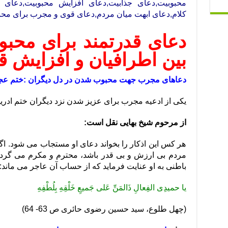
محبوبیت,دعای جذابیت,دعای افزایش محبوبیت,دعای 
کلام,دعای ابهت میان مردم,دعای قوی و مجرب برای محبو
دعای قدرتمند برای محبو
بین اطرافیان و افزایش ق
دعاهای مجرب جهت محبوب شدن در دل دیگران :ختم عج
یکی از ادعیه مجرب برای عزیز شدن نزد دیگران ختم ادر
از مرحوم شیخ بهایی نقل است:
هر کس این اذکار را بخواند دعای او مستجاب می شود. اگر
مردم بی ارزش و بی قدر باشد، محترم و مکرم می گردد
باطنی به او عنایت فرماید که از حساب آن عاجر می ماند:
یا حمیدِی الفِعالِ ذَالمَنِّ عَلی جَمیعِ خَلْقِهِ بِلُطْفِهِ
(چهل طلوع، سید حسین رضوی حائری ص 63- 64)