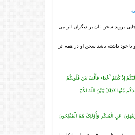
ه
جایی بروید سخن تان بر دیگران اثر می
ران را نوشته و با خود داشته باشد سخن او در همه اثر
یْکُمْ إِذْ کُنتُمْ أَعْدَاء فَأَلَّفَ بَیْنَ قُلُوبِکُمْ
َکُم مِّنْهَا کَذَلِکَ یُبَیِّنُ اللّهُ لَکُمْ
َنْهَوْنَ عَنِ الْمُنکَرِ وَأُوْلَئِکَ هُمُ الْمُفْلِحُونَ