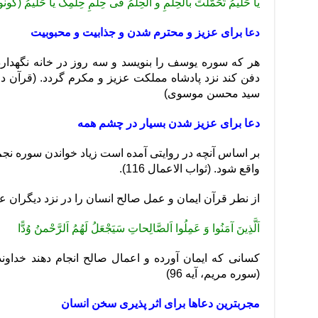
یا حَلیمُ تَحَمَّلتَ بالحِلمِ و الحِلمُ فی حِلمِ حِلمِکَ یا حَلیمُ (کونوز الاسرا
دعا
برای عزیز و محترم شدن و جذابیت و محبوبیت
هر که سوره یوسف را بنویسد و سه روز در خانه نگهدارد 
دفن کند نزد پادشاه مملکت عزیز و مکرم گردد. (قرآن
سید محسن موسوی)
دعا برای عزیز شدن بسیار در چشم همه
بر اساس آنچه در روایتی آمده است زیاد خواندن سوره 
واقع شود. (ثواب الاعمال 116).
از نطر قرآن ایمان و عمل صالح انسان را در نزد دیگران 
اَلَّذِینَ آمَنُوا وَ عَمِلُوا اَلصَّالِحاتِ سَیَجْعَلُ لَهُمُ اَلرَّحْمنُ وُدًّا
کسانی که ایمان آورده و اعمال صالح انجام دهند خداوند 
(سوره مریم، آیه 96)
مجربترین دعاها برای اثر پذیری سخن انسان