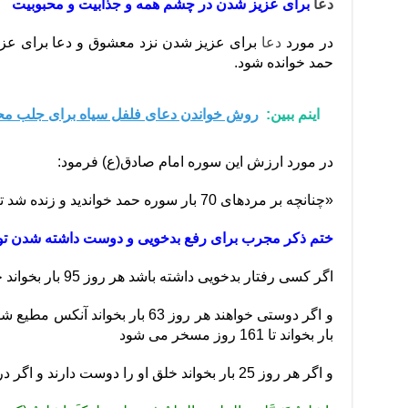
دعا
برای عزیز شدن در چشم همه و جذابیت و محبوبیت
در مورد
دعا
حمد خوانده شود.
اینم ببین:
روش خواندن دعای فلفل سیاه برای جلب محبت بر روی 27 
در مورد ارزش این سوره امام صادق(ع) فرمود:
«چنانچه بر مرده‎ای 70 بار سوره حمد خواندید و زنده شد تعجب نکنید.» (اصول کافی)
ختم ذکر مجرب برای رفع بدخویی و دوست داشته شدن ت
اگر کسی رفتار بدخویی داشته باشد هر روز 95 بار بخواند حق تعالی آن بدخویی برطرف گرداند
بار بخواند تا 161 روز مسخر می شود
و اگر هر روز 25 بار بخواند خلق او را دوست دارند و اگر در کشت زراعت خواند بار بسیار آورد