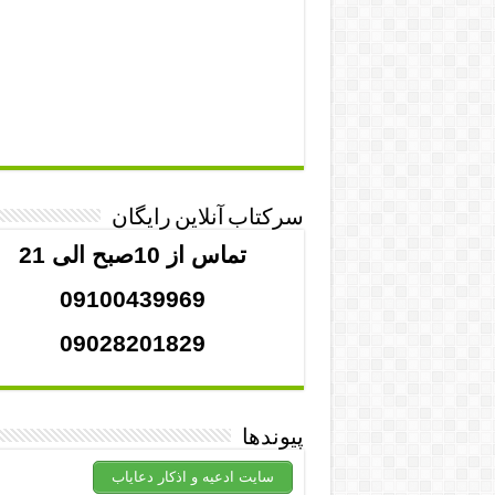
سرکتاب آنلاین رایگان
تماس از 10صبح الی 21
09100439969
09028201829
پیوندها
سایت ادعیه و اذکار دعایاب