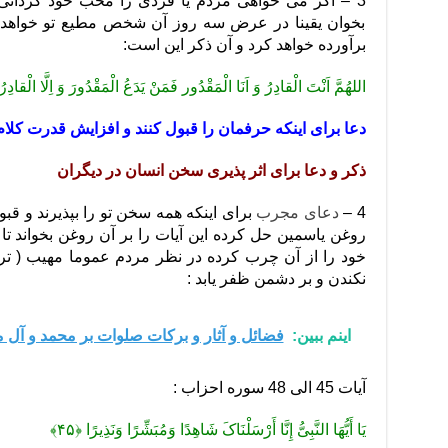
بخوان یقینا در عرض سه روز آن شخص مطیع تو خواهد ش
برآورده خواهد کرد و آن ذکر این است:
اللهُمَّ اَنْتَ الْقادِرُ وَ اَنَا الْمَقْدُور فَمَنْ یَدَعُ الْمَقْدُورَ وَ اِلَّا الْقادِ
دعا برای اینکه حرفمان را قبول کنند و افزایش قدرت کلام
ذکر و دعا برای اثر پذیری سخن انسان در دیگران
4 –
دعای مجرب
برای اینکه همه سخن تو را بپذیرند و ق
روغن یاسمین حل کرده این آیات را بر آن روغن بخواند تا
خود را از آن چرب کرده در نظر مردم عموما مهیب ( تر
نکندن و بر دشمن ظفر یابد :
اینم ببین:
فضائل و آثار و برکات صلوات بر محمد و آل 
آیات 45 الی 48 سوره احزاب :
یَا أَیُّهَا النَّبِیُّ إِنَّا أَرْسَلْنَاکَ شَاهِدًا وَمُبَشِّرًا وَنَذِیرًا ﴿۴۵﴾