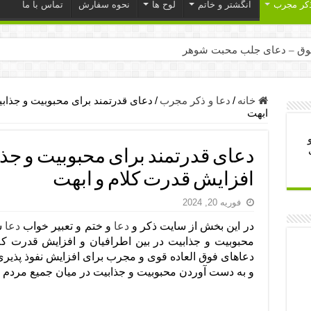
ذکر مجرب
انگشتر و خاتم
لوح ها
نحوه سفارش
تماس با ما
ق – دعای جلب محبت شوهر
ر – ذکرهای روزی‌ بخش
میل – دعای یا من اظهر الجمیل برای حاجت
خانه
/
دعا و ذکر مجرب
/
دعای قدرتمند برای محبوبیت و جذابی
ابهت
لت آن ها – ذکر مخصوص مستجاب الدعوه شدن
ب – دعای ترس و بی خوابی کودکان
دعای قدرتمند برای محبوبیت و جذا
- دعای رفع مشکلات و طلب حاجت
افزایش قدرت کلام و ابهت
وزی – آیه‌ جلب ثروت و برکت مال
فوریه 20, 2024
ای چشم زخم – دعای چشم زخم ماشاالله
در این بخش از سایت ذکر و
دعا
و ختم و تعبیر خواب
دعا
مجرب برای آرامش قلب و رفع اضطراب
محبوبیت و جذابیت در بین اطرافیان و افزایش قدرت کلام
دعاهای فوق العاده قوی و مجرب برای افزایش نفوذ پذیر
 روز – دعای ثروت حضرت سلیمان
و به دست آوردن محبوبیت و جذابیت در میان جمیع مردم و