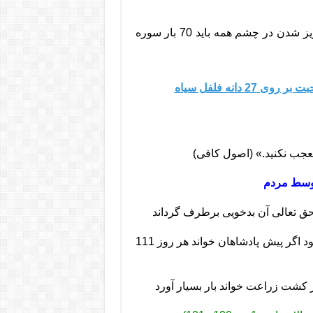
برای عزیز شدن نزد معشوق و دعا برای عزیز شدن در چشم همه باید 70 بار سوره
دانه فلفل سیاه
وسط مردم
و اگر دوستی خواهند هر روز 63 بار بخواند آنکس مطیع شود اگر پیش پادشاهان خواند هر روز 111