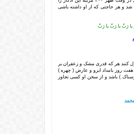
3 – اگر می خواهی مردم یا فردی را محب خود گردانی در وقت ظهر ۲۰۰ مرتبه این اذکار را
د و هر حاجتی که از او داشته باشی
رُ یا رَبِّ یا رَبِّ یا رَبِّ
بول کنند هر که قدری مشک و زعفران بر
 هفت روز بامداد ابرو و عارض ( چهره )
سناک ) باشد و از سخن او کسی تجاوز
محمد