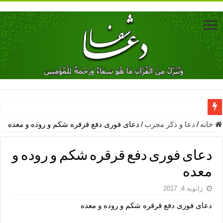
دعای جلب محبت فوری معشوق – دعای جلب محبت شوهر
خانه
/
دعا و ذکر مجرب
/
دعای فوری دفع قرقره شکم و روده و معده
دعای مشکل گشا برای رفع فقر – ذکرهای روزی‌ بخش
دعای فوری دفع قرقره شکم و روده و
معجزات دعای یا من اظهر الجمیل – دعای یا من اظهر الجمیل برای حاج
معده
مهم ترین اذکار الهی و فضیلت آن ها – ذکر مخصوص مستجاب الدعوه ش
ژانویه 4, 2017
دعا برای ترس بچه ها در خواب – دعای ترس و بی خوابی کودکان
دعای فوری دفع قرقره شکم و روده و معده
نماز حاجت برای کار گشایی- دعای رفع مشکلات و طلب حاجت