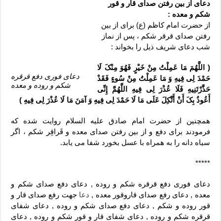
دعای رفع فقر و طلب رزق و روزی – آیه‌ جلب ثروت و برکت مال
دعای از بین رفتن صدای قار و قور
شکم و معده :
لا حول ولا قوة الا بالله برای چشم زخم – دعای چشم زخم ماشاالله
از حضرت امام کاظم (ع) برای از بین
رفتن صدای قرقر شکم ، پس از نماز
دعای قوی رفع ترس – دعای مجرب برای آرامش قلب و رفع اضطراب
شب دعای شریف ذیل را بخواند :
دعا برای پولدار شدن در یک روز – دعای ثروت حضرت سلیمان
( اللَّهُمَ‏ مَا عَمِلْتُ‏ مِنْ‏ خَیْرٍ فَهُوَ مِنْکَ‏ لَا
دعای فوری دفع قرقره
حَمْدَ لِی فِیهِ وَ مَا عَمِلْتُ مِنْ سُوءٍ فَقَدْ
شکم و روده و معده
حَذَّرْتَنِیهِ فَلَا عُذْرَ لِی فِیهِ اللَّهُمَّ إِنِّی
أَعُوذُ بِکَ أَنْ أَتَّکِلَ عَلَى مَا لَا حَمْدَ لِی فِیهِ وَ آمَنَ مَا لَا عُذْرَ لِی فِیهِ )
همچنین از حضرت امام صادق علیه السلام روایت شده که
فرمودند براى دفع و از بین رفتن صدای معده و قَراقِر شکم ، اگر
سیاه دانه را به همراه با عسل بخورد شفا می یابد.
*****
دعای فوری دفع قرقره شکم و روده , دعای دفع صدای شکم و
معده , دعای رفع صدای قاروقور معده ,
دعا
جهت رفع صدای قار و
قور روده و شکم , دعای دفع صدای شکم و روده , دعای شفای
قرقره شکم و روده , دعای شفای قار و قور شکم و روده , دعای