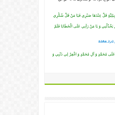
ي بِبَلِيَّةٍ قَلَّ عِنْدَهَا صَبْرِي فَيَا مَنْ قَلَّ شُكْرِي
لَمْ يَخْذُلْنِي وَ يَا مَنْ رَآنِي عَلَى الْخَطَايَا فَلَمْ
 درد معده
َلَى مُحَمَّدٍ وَ آلِ مُحَمَّدٍ وَ اغْفِرْ لِي ذَنْبِي وَ