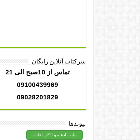
سرکتاب آنلاین رایگان
تماس از 10صبح الی 21
09100439969
09028201829
پیوندها
سایت ادعیه و اذکار دعایاب