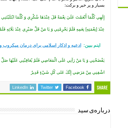
بسیار و پر خیر و برکت:
إِلَهِي كُلَّمَا أَنْعَمْتَ‏ عَلَيَ‏ نِعْمَةً قَلَ‏ عِنْدَهَا شُكْرِي‏ وَ كُلَّمَا ابْتَلَيْتَنِ
عِنْدَ [نِعْمَتِهِ‏] نِعَمِهِ فَلَمْ يَحْرِمْنِي وَ يَا مَنْ قَلَّ صَبْرِي عِنْدَ بَلَائِهِ فَ
اینم ببین:
ادعیه و اذکار اسلامی برای درمان میکروب و
يَفْضَحْنِي وَ يَا مَنْ رَآنِي عَلَى الْمَعَاصِي فَلَمْ يُعَاقِبْنِي عَلَيْهَا صَلِّ ع
اشْفِنِي مِنْ مَرَضِي‏ إِنَّكَ عَلى‏ كُلِ‏ شَيْ‏ءٍ قَدِيرٌ
LinkedIn
Twitter
Facebook
Share
درباره‌ی سید