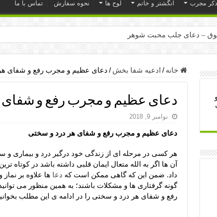
ذکر مجرب
انگشتر و خاتم
لوح ها
نحوه سفارش
تماس با ما
ق – دعای جلب محبت شوهر
ر – ذکرهای روزی‌ بخش
میل – دعای یا من اظهر الجمیل برای حاجت
خانه
/
ادعیه شفا بخش
/
دعای عظیم و مجرب رفع و شفای هر
لت آن ها – ذکر مخصوص مستجاب الدعوه شدن
دعای عظیم و مجرب رفع و شفای ه
ب – دعای ترس و بی خوابی کودکان
نوامبر 9, 2018
- دعای رفع مشکلات و طلب حاجت
دعای عظیم و مجرب رفع و شفای هر درد و سختی
وزی – آیه‌ جلب ثروت و برکت مال
ای چشم زخم – دعای چشم زخم ماشاالله
هر کسی در مرحله ای از زندگی خود درگیر درد و بیماری و 
آن ها اگر به الله متعال ایمان قلبی داشته باشد در کوتاه تری
مجرب برای آرامش قلب و رفع اضطراب
داد. ضمن این که گاهی ممکن است که
دعا
ها علاوه بر نماز 
 روز – دعای ثروت حضرت سلیمان
گونه گرفتاری ها و مشکلات باشند؛ به همین منظور می توانی
رفع و شفای هر درد و سختی را در ادامه ی این مطلب بخوانید