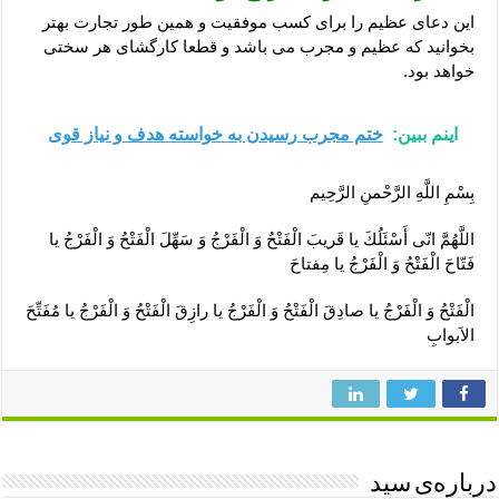
این دعای عظیم را برای کسب موفقیت و همین طور تجارت بهتر
بخوانید که عظیم و مجرب می باشد و قطعا کارگشای هر سختی
خواهد بود.
اینم ببین:
ختم مجرب رسیدن به خواسته هدف و نیاز قوی
بِسْمِ اللَّهِ الرَّحْمنِ الرَّحِيم‏
اللَّهُمَّ انّى‏ أَسْئَلُكَ یا قَریبَ الْفَتْحُ وَ الْفَرْجُ وَ سَهِّلَ الْفَتْحُ وَ الْفَرْجُ یا
فَتّاحَ الْفَتْحُ وَ الْفَرْجُ یا مِفتاحَ
الْفَتْحُ وَ الْفَرْجُ یا صادِقَ الْفَتْحُ وَ الْفَرْجُ یا رازِقَ الْفَتْحُ وَ الْفَرْجُ یا مُفَتِّحَ
الاَبوابِ
درباره‌ی سید