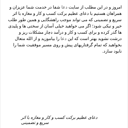
دعای رفع فقر و طلب رزق و روزی – آیه‌ جلب ثروت و برکت مال
امروز و در این مطلب از سایت
دعا
شفا در خدمت شما عزیزان و
لا حول ولا قوة الا بالله برای چشم زخم – دعای چشم زخم ماشاالله
همراهان هستیم با دعای عظیم برکت کسب و کار و مغازه با اثر
سریع و تضمینی که می تواند موجب راهشگایی و همین طور طلب
دعای قوی رفع ترس – دعای مجرب برای آرامش قلب و رفع اضطراب
خیر و نیکی شود؛ اگر می خواهید خیلی آسان از سختی ها و پلیدی
دعا برای پولدار شدن در یک روز – دعای ثروت حضرت سلیمان
ها گذر کرده و برای کسب و کار و درآمد دچار مشکلات ریز و
درشت نشوید بهتر است که این
دعا
را بیاموزید و از الله متعال
بخواهید که تمام گرفتاریهای پیش و روی مسیر موفقیت شما را
نابود سازد.
دعای عظیم برکت کسب و کار و مغازه با اثر
سریع و تضمینی