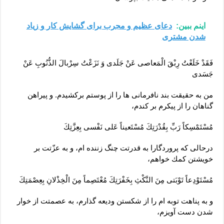
اینم ببین:
دعای عظیم و مجرب برای گشایش کار و زیاد
شدن مشتری
فَقَدْ خَلَعْتُ رِبْقَ الْمَعاصى عَنْ جَلَدى وَ نَزَعْتُ سِرْبالَ الذُّنُوبِ عَنْ
جَسَدى
من به حقيقت بند نافرمانى ‏ها را از پوستم بركشيدم. و پيراهن
گناهان را از پيكرم بر كندم،
مُسْتَمْسِكاً رَبِّ بِقُدْرَتِكَ مُسْتَعيناً عَلى نَفْسى بِعِزَّتِكَ
درحالى ‏كه پروردگارا به قدرتت چنگ زننده ‏ام، و به عزّتت بر
خويشتن كمك خواهم،
مُسْتَوْدِعاً تَوْبَتى مِنَ النَّكْثِ بِخَفْرَتِكَ مُعْتَصِماً مِنَ الْخِذْلانِ بِعِصْمَتِكَ
و به پناهت توبه ام را از شكستن‏ وديعه گذارم، به عصمتت از خوار
شدن دست ‏آويزم،