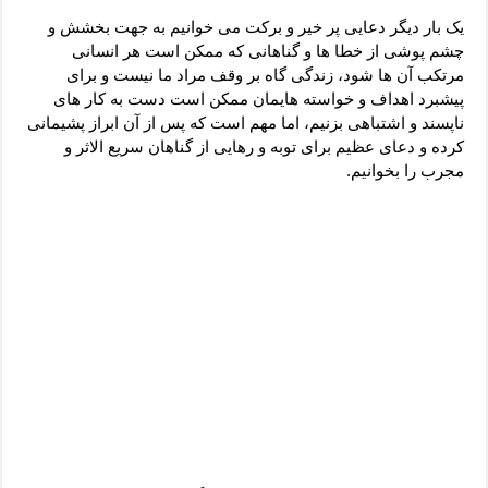
دعای رفع فقر و طلب رزق و روزی – آیه‌ جلب ثروت و برکت مال
یک بار دیگر دعایی پر خیر و برکت می خوانیم به جهت بخشش و
لا حول ولا قوة الا بالله برای چشم زخم – دعای چشم زخم ماشاالله
چشم پوشی از خطا ها و گناهانی که ممکن است هر انسانی
مرتکب آن ها شود، زندگی گاه بر وقف مراد ما نیست و برای
دعای قوی رفع ترس – دعای مجرب برای آرامش قلب و رفع اضطراب
پیشبرد اهداف و خواسته هایمان ممکن است دست به کار های
دعا برای پولدار شدن در یک روز – دعای ثروت حضرت سلیمان
ناپسند و اشتباهی بزنیم، اما مهم است که پس از آن ابراز پشیمانی
کرده و دعای عظیم برای توبه و رهایی از گناهان سریع الاثر و
مجرب را بخوانیم.