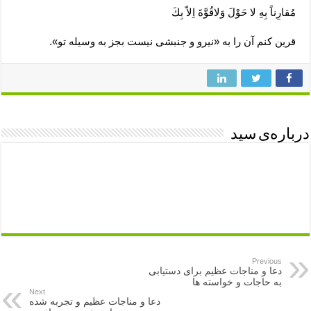
مُقارِناً بِهِ لا حَوْلَ وَلاقُوَّةَ اِلاّ بِكَ
قرين كنم آن را به «نيرو و جنبشى نيست بجز به وسيله تو».
درباره‌ی سید
Previous
دعا و مناجات عظیم برای دستیابی
به حاجات و خواسته ها
Next
دعا و مناجات عظیم و تجربه شده