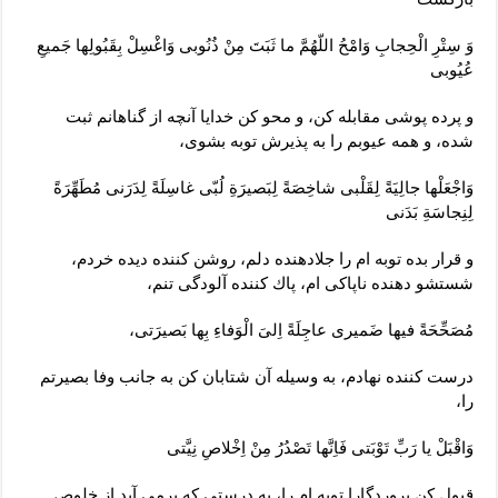
وَ سِتْرِ الْحِجابِ وَامْحُ اللّهُمَّ ما ثَبَتَ مِنْ ذُنُوبى وَاغْسِلْ بِقَبُولِها جَميعِ
عُيُوبى
و پرده‏ پوشى‏ مقابله كن، و محو كن خدايا آنچه از گناهانم ثبت
شده، و همه عيوبم را به پذيرش توبه بشوى،
وَاجْعَلْها جالِيَةً لِقَلْبى شاخِصَةً لِبَصيرَةِ لُبّى غاسِلَةً لِدَرَنى مُطَهِّرَةً
لِنِجاسَةِ بَدَنى
و قرار بده توبه‏ ام‏ را جلادهنده دلم، روشن‏ كننده ديده خردم،
شستشو دهنده ناپاكى‏ ام، پاك كننده آلودگى تنم،
مُصَحِّحَةً فيها ضَميرى عاجِلَةً اِلىَ الْوَفاءِ بِها بَصيرَتى،
درست كننده‏ نهادم، به وسيله آن شتابان كن به جانب وفا بصيرتم
را،
وَاقْبَلْ يا رَبِّ تَوْبَتى فَاِنَّها تَصْدُرُ مِنْ اِخْلاصِ نِيَّتى
قبول كن پروردگارا توبه ‏ام را، به درستى كه برمى ‏آيد از خلوص