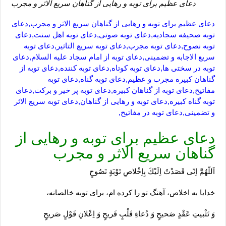
دعای عظیم برای توبه و رهایی از گناهان سریع الاثر و مجرب
دعای عظیم برای توبه و رهایی از گناهان سریع الاثر و مجرب,دعای
توبه صحیفه سجادیه,دعای توبه صوتی,دعای توبه اهل سنت,دعای
توبه نصوح,دعای توبه مجرب,دعای توبه سریع التاثیر,دعای توبه
سریع الاجابه و تضمینی,دعای توبه از امام سجاد علیه السلام,دعای
توبه در سختی ها,دعای توبه کوتاه,دعای توبه کننده,دعای توبه از
گناهان کبیره مجرب و عظیم,دعای توبه گناه,دعای توبه
مفاتیح,دعای توبه از گناهان کبیره,دعای توبه پر خیر و برکت,دعای
توبه گناه کبیره,دعای توبه و رهایی از گناهان,دعای توبه سریع الاثر
و تضمینی,دعای توبه در مفاتیح,
دعای عظیم برای توبه و رهایی از
گناهان سریع الاثر و مجرب
اَللّهُمَّ اِنّى قَصَدْتُ اِلَيْكَ بِاِخْلاصِ تَوْبَةٍ نَصُوحٍ
خدايا به اخلاص، آهنگ تو را كرده ‏ام، براى توبه خالصانه،
وَ تَثْبيتِ عَقْدٍ صَحيحٍ وَ دُعاءِ قَلْبٍ قَريحٍ وَ اِعْلانِ قَوْلٍ صَريحٍ