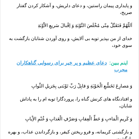
و پايدارى پيمان راستين، و دعاى دل‏ريش، و آشكار كردن گفتار
صريح،
اَللّهُمَّ فَتَقَبَّلْ مِنّى مُخْلَصَ التَّوْبَةِ وَ اِقْبالَ سَريعِ الاَْوْبَةِ
خداى از من بپذير توبه‏ بى ‏آلايش، و روى ‏آوردن شتابان بازگشت به
سوى خود،
اینم ببین:
دعای عظیم و پر خیر برای رسوایی گناهکاران
مجرب
وَ مَصارِعَ تَخَشُّعِ الْحَوْبَةِ وَ قابِلْ رَبِّ تَوْبَتى بِجَزيلِ الثَّوابِ
و افتادنگاه هاى كرنش گناه را، پروردگارا توبه‏ ام را به‏ پاداش
شايان،
وَ كَريمِ الْمَاءبِ وَ حَطِّ الْعِقابِ وَصَرْفِ الْعَذابِ وَ غُنْمِ الاِْيابِ
و بازگشتى كريمانه، و فرو ريختن كيفر، و بازگرداندن عذاب، و بهره
بازگشت