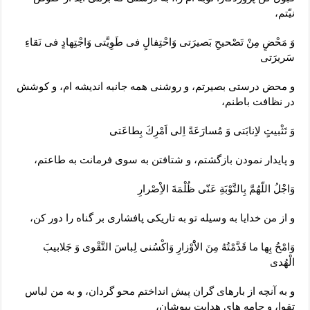
نيّتم،
وَ مَحْضٍ مِنْ تَصْحيحِ بَصيرَتى وَاحْتِفالٍ فى طَوِيَّتى وَاجْتِهادٍ فى نَقاءِ
سَريرَتى
و محض درستى بصيرتم، و روشنى همه‏ جانبه انديشه‏ ام، و كوشش
در نظافت‏ باطنم،
وَ تَثْبيتٍ لاِِنابَتى وَ مُسارَعَةً اِلى اَمْرِكَ بِطاعَتى
و پايدار نمودن بازگشتم، و شتافتن به سوى فرمانت به طاعتم،
وَاجْلُ اللّهُمَّ بِالتَّوْبَةِ عَنّى ظُلْمَةَ الاِْصْرارِ
و از من خدايا به وسيله تو به تاريكى‏ پافشارى بر گناه را دور كن،
وَامْحُ بِها ما قَدَّمْتُهُ مِنَ الاَْوْزارِ وَاكْسُنى لِباسَ التَّقْوى وَ جَلابيبَ
الْهُدى
و به آنچه از بارهاى گران پيش انداختم محو گردان، و به من لباس
تقوا، و جامه‏ هاى هدايت‏ بپوشان،