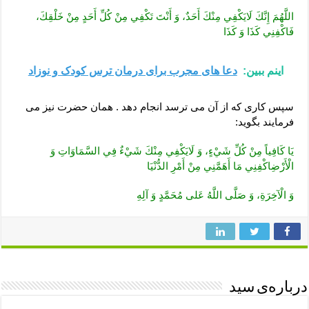
اللَّهُمَ‏ إِنَّكَ‏ لَايَكْفِي‏ مِنْكَ‏ أَحَدٌ، وَ أَنْتَ تَكْفِي مِنْ كُلِّ أَحَدٍ مِنْ خَلْقِكَ،
فَاكْفِنِي كَذَا وَ كَذَا
اینم ببین:
دعا های مجرب برای درمان ترس کودک و نوزاد
سپس کاری که از آن می ترسد انجام دهد . همان حضرت نیز می
فرمایند بگوید:
يَا كَافِياً مِنْ كُلِّ شَيْ‏ءٍ، وَ لَايَكْفِي مِنْكَ شَيْ‏ءٌ فِي السَّمَاوَاتِ وَ
الْأَرْضِاكْفِنِي مَا أَهَمَّنِي مِنْ أَمْرِ الدُّنْيَا
وَ الْآخِرَةِ، وَ صَلَّى اللَّهُ عَلى‏ مُحَمَّدٍ وَ آلِهِ
درباره‌ی سید