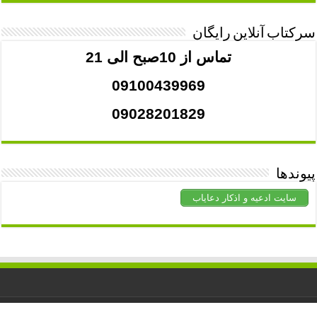
سرکتاب آنلاین رایگان
تماس از 10صبح الی 21
09100439969
09028201829
پیوندها
سایت ادعیه و اذکار دعایاب