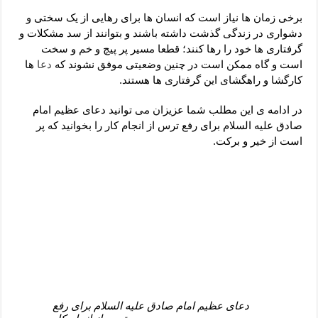
دعای رفع فقر و طلب رزق و روزی – آیه‌ جلب ثروت و برکت مال
برخی زمان ها نیاز است که انسان ها برای رهایی از یک سختی و
لا حول ولا قوة الا بالله برای چشم زخم – دعای چشم زخم ماشاالله
دشواری در زندگی گذشت داشته باشند و بتوانند از سد مشکلات و
گرفتاری ها خود را رها کنند؛ قطعا مسیر پر پیچ و خم و سخت
دعای قوی رفع ترس – دعای مجرب برای آرامش قلب و رفع اضطراب
است و گاه ممکن است در چنین وضعیتی موفق نشوند که
دعا
ها
دعا برای پولدار شدن در یک روز – دعای ثروت حضرت سلیمان
کارگشا و راهگشای این گرفتاری ها هستند.
در ادامه ی این مطلب شما عزیزان می توانید دعای عظیم امام
صادق علیه السلام برای رفع ترس از انجام کار را بخوانید که پر
است از خیر و برکت.
دعای عظیم امام صادق علیه السلام برای رفع