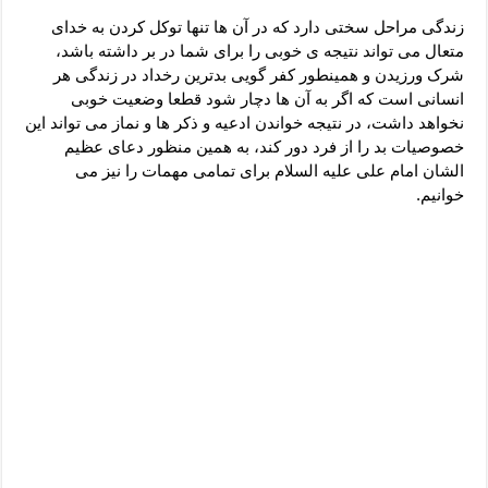
دعای رفع فقر و طلب رزق و روزی – آیه‌ جلب ثروت و برکت مال
زندگی مراحل سختی دارد که در آن ها تنها توکل کردن به خدای
لا حول ولا قوة الا بالله برای چشم زخم – دعای چشم زخم ماشاالله
متعال می تواند نتیجه ی خوبی را برای شما در بر داشته باشد،
شرک ورزیدن و همینطور کفر گویی بدترین رخداد در زندگی هر
دعای قوی رفع ترس – دعای مجرب برای آرامش قلب و رفع اضطراب
انسانی است که اگر به آن ها دچار شود قطعا وضعیت خوبی
دعا برای پولدار شدن در یک روز – دعای ثروت حضرت سلیمان
نخواهد داشت، در نتیجه خواندن ادعیه و ذکر ها و نماز می تواند این
خصوصیات بد را از فرد دور کند، به همین منظور دعای عظیم
الشان امام علی علیه السلام برای تمامی مهمات را نیز می
خوانیم.