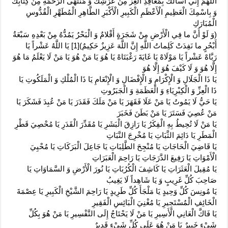
اللَّهُمَّ إِنِّي أَسْأَلُكَ بِمَعَاقِدِ الْعِزِّ مِنْ عَرْشِكَ وَ مُنْتَهَى الرَّحْمَةِ مِنْ كِتَابِكَ
وَ بِاسْمِكَ الْعَظِيمِ الْأَعْظَمِ الْكَبِيرِ الْأَكْبَرِ الطَّاهِرِ الْمُطَهَّرِ الْقُدُّوسِ
الْمُبَارَكِ‏
(وَ لَوْ أَنَّ ما فِي الْأَرْضِ مِنْ شَجَرَةٍ أَقْلامٌ وَ الْبَحْرُ يَمُدُّهُ مِنْ بَعْدِهِ سَبْعَةُ
أَبْحُرٍ ما نَفِدَتْ كَلِماتُ اللَّهِ إِنَّ اللَّهَ عَزِيزٌ حَكِيمٌ‏)[1] يَا اللَّهُ عَشْراً يَا
رَبَّاهْ عَشْراً يَا مَوْلَاهْ يَا غَايَةَ رَغْبَتَاهْ يَا هُوَ يَا مَنْ هُوَ يَا مَنْ لَا يَعْلَمُ مَا هُوَ
إِلَّا هُوَ وَ لَا كَيْفَ هُوَ إِلَّا هُوَ
يَا ذَا الْجَلَالِ وَ الْإِكْرَامِ وَ الْإِفْضَالِ وَ الْإِنْعَامِ يَا ذَا الْمُلْكِ وَ الْمَلَكُوتِ يَا
ذَا الْعِزِّ وَ الْكِبْرِيَاءِ وَ الْعَظَمَةِ وَ الْجَبَرُوتِ
يَا حَيُّ لَا يَمُوتُ يَا مَنْ عَلَا فَقَهَرَ يَا مَنْ مَلَكَ فَقَدَرَ يَا مَنْ عُبِدَ فَشَكَرَ يَا
مَنْ عُصِيَ فَسَتَرَ يَا مَنْ بَطَنَ فَخَبَرَ
يَا مَنْ لَا تُحِيطُ بِهِ الْفِكَرُ يَا رَازِقَ الْبَشَرِ يَا مُقَدِّرَ الْقَدَرِ يَا مُحْصِيَ قَطْرِ
الْمَطَرِ يَا دَائِمَ الثَّبَاتِ يَا مُخْرِجَ النَّبَاتِ
يَا قَاضِيَ الْحَاجَاتِ يَا مُنْجِحَ الطَّلِبَاتِ يَا جَاعِلَ الْبَرَكَاتِ يَا مُحْيِيَ
الْأَمْوَاتِ يَا رَفِيعَ الدَّرَجَاتِ يَا رَاحِمَ الْعَبَرَاتِ
يَا مُقِيلَ الْعَثَرَاتِ يَا كَاشِفَ الْكُرُبَاتِ يَا نُورَ الْأَرْضِ وَ السَّمَاوَاتِ يَا
صَاحِبَ كُلِّ غَرِيبٍ وَ يَا شَاهِداً لَا يَغِيبُ
يَا مُونِسَ كُلِّ وَحِيدٍ يَا مَلْجَأَ كُلِّ طَرِيدٍ يَا رَاحِمَ الشَّيْخِ الْكَبِيرِ يَا عِصْمَةَ
الْخَائِفِ الْمُسْتَجِيرِ يَا مُغْنِيَ الْبَائِسِ الْفَقِيرِ
يَا فَاكَّ الْعَانِي الْأَسِيرِ يَا مَنْ لَا يَحْتَاجُ إِلَى التَّفْسِيرِ يَا مَنْ هُوَ بِكُلِّ
شَيْ‏ءٍ خَبِيرٌ يَا مَنْ هُوَ عَلَى كُلِّ شَيْ‏ءٍ قَدِيرٌ