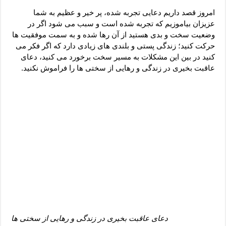
دعای رفع فقر و طلب رزق و روزی – آیه‌ جلب ثروت و برکت مال
امروز قصد داریم دعایی تجربه شده، پر خیر و عظیم به شما
لا حول ولا قوة الا بالله برای چشم زخم – دعای چشم زخم ماشاالله
عزیزان بیاموزیم که تجربه شده است و سبب می شود اگر در
وضعیت سخت و بدی هستید از آن رها شده و به سمت موفقیت ها
دعای قوی رفع ترس – دعای مجرب برای آرامش قلب و رفع اضطراب
حرکت کنید؛ زندگی پستی و بلندی های زیادی دارد که اگر فکر می
دعا برای پولدار شدن در یک روز – دعای ثروت حضرت سلیمان
کنید در بین این مشکلات به مسیر سخت برخورد می کنید، دعای
عاقبت بخیری در زندگی و رهایی از سختی ها را فراموش نکنید.
دعای عاقبت بخیری در زندگی و رهایی از سختی ها