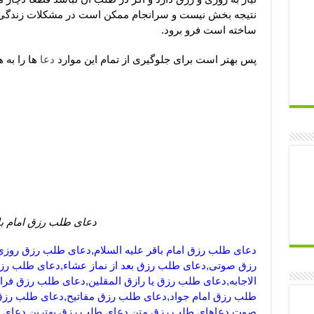
نتیجه بخش نیست و سرانجام ممکن است در مشکلات زندگی دس
ساخته است فرو برود.
پس بهتر است برای جلوگیری از تمام این موارد
دعا
ها را به 
دعای طلب رزق امام باق
دعای طلب رزق امام باقر علیه السلام,دعای طلب رزق رو
رزق صوتی,دعای طلب رزق بعد از نماز عشاء,دعای طلب ر
الاجابه,دعای طلب رزق یا رازق المقلین,دعای طلب رزق فر
طلب رزق امام جواد,دعای طلب رزق مفاتیح,دعای طلب رزق 
صوت,دعاهای طلب رزق,متن دعای طلب رزق,بهترین دعای ط