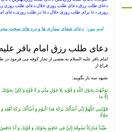
دعای طلب رزق,دعای طلب روزی حلال,دعای طلب روزی زیاد
روزی,
دعا
برای طلب روزی حلال,دعا در طلب روزی,دعای ام
اینم ببین:
دعای شفای بیماری ها و درد های سخت مجر
دعای طلب رزق امام باقر علیه 
امام باقر علیه السلام به بعضی از تجار کوفه می فرمود در طل
فراغ از
تشهد سه بار بگویید:
تَوَجَّهْتُ‏ بِحَوْلِ‏ اللَّهِ‏ وَ قُوَّتِهِ‏ بِلَا حَوْلٍ‏ مِنِّي وَ لَا قُوَّةٍ وَ لَكِنْ بِحَوْلِكَ 
إِلَّا مَا
قَوَّيْتَنِي اللَّهُمَّ إِنِّي أَسْأَلُكَ بَرَكَةَ هَذَا الْيَوْمِ وَ أَسْأَلُكَ بَرَكَةَ أَهْلِه
حَلَالًا
طَيِّباً مُبَارَكاً تَسُوقُهُ إِلَيَّ فِي عَافِيَةٍ بِحَوْلِكَ وَ قُوَّتِكَ وَ أَنَا خَافِ