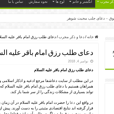
ذکر مجرب
انگشتر و خاتم
لوح ها
نحوه سفارش
تماس با ما
ق – دعای جلب محبت شوهر
ر – ذکرهای روزی‌ بخش
میل – دعای یا من اظهر الجمیل برای حاجت
خانه
/
دعا و ذکر مجرب
/
دعای طلب رزق امام باقر علیه السلا
لت آن ها – ذکر مخصوص مستجاب الدعوه شدن
دعای طلب رزق امام باقر علیه الس
ب – دعای ترس و بی خوابی کودکان
نوامبر 4, 2018
- دعای رفع مشکلات و طلب حاجت
دعای طلب رزق امام باقر علیه السلام
وزی – آیه‌ جلب ثروت و برکت مال
ای چشم زخم – دعای چشم زخم ماشاالله
در این مطلب از سایت دعاشفا مرجع ادعیه و اذکار اسلامی 
همراهان هستیم با دعای طلب رزق امام باقر علیه السلام که 
مجرب برای آرامش قلب و رفع اضطراب
تواند بسیاری از مشکلات زندگی را از سر شما باز کند.
 روز – دعای ثروت حضرت سلیمان
در واقع این
دعا
را حضرت امام باقر علیه السلام در آن زمان ب
قرار گرفته اند نتایج اقتصادی مثبتی را به دست آورند. پیش ا
نیاز به روزی و رزق دارد و اگر در طلب آن نباشد قطعا دچار