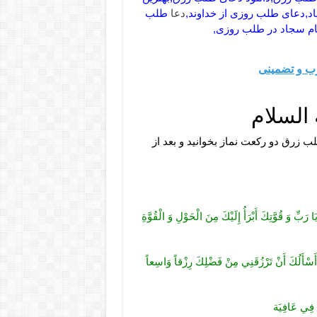
,دعای طلب روزی از خداوند,
دعا
طلب
ام سجاد در طلب روزی,
ب و تضمینی
السلام
ب زرق دو رکعت نماز بخوانید و بعد از
يَا رَبِّ وَ قُوَّتِكَ أَبْرَأُ إِلَيْكَ مِنَ الْحَوْلِ وَ الْقُوَّةِ
ِ وَ أَسْأَلُكَ أَنْ تَرْزُقَنِي مِنْ فَضْلِكَ رِزْقاً وَاسِعاً
ضٌ فِي عَافِيَة