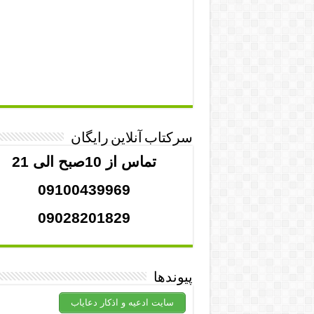
سرکتاب آنلاین رایگان
تماس از 10صبح الی 21
09100439969
09028201829
پیوندها
سایت ادعیه و اذکار دعایاب