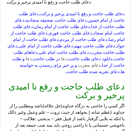
دعای طلب حاجت و رفع نا امیدی پرخیر و برکت
دعای طلب حاجت و رفع نا امیدی پرخیر و برکت,دعای طلب
حاجت از امام حسین,دعای طلب حاجت صحیفه سجادیه,دعای
طلب حاجت از خدا,دعای طلب حاجت از امام زمان,دعای طلب
حاجت امام سجاد,دعای طلب حاجت فوری,دعای طلب حاجت از
امام رضا,دعای طلب حاجت از مردم,دعای طلب حاجت از امام
جواد,دعای طلب حاجت مهم,دعای طلب حاجت از امام علی,دعای
طلب حاجت مجرب,دعای طلب حاجت امام علی,دعاهای طلب
حاجت,دانلود دعای طلب حاجت,
دعا
در طلب حاجت,
دعا
و طلب
حاجت از خدا,
دعای مجرب
و پر خیر برای رسیدن به خواسته
ها,دعای تجربه شده طلب حاجت,
دعای طلب حاجت و رفع نا امیدی
پرخیر و برکت
اگر کسی را حاجتی به درگاه خداوند(جل جلاله)باشد ومطلبی را از
خداوند (عظم شانه ) بخواهد از حیث ثروت – علم وعمل وغیر ذالک
یا انکه به بلایی گرفتار باشد از قبیل فقر – بدبختی -هلاکت –
ناخوشی جسمانی یا نا راحتی روحی باید سه شب جمعه بعد از