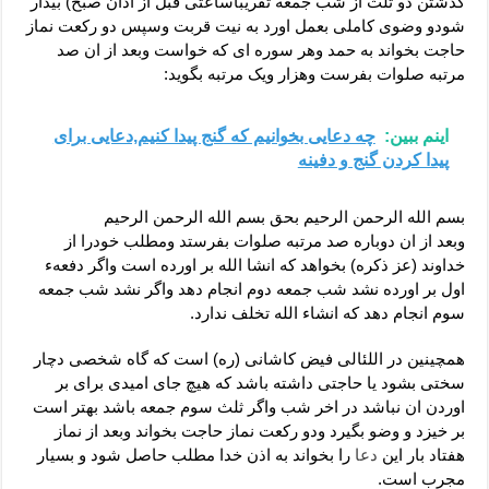
گذشتن دو ثلث از شب جمعه تقریباساعتی قبل از اذان صبح) بیدار
شودو وضوی کاملی بعمل اورد به نیت قربت وسپس دو رکعت نماز
حاجت بخواند به حمد وهر سوره ای که خواست وبعد از ان صد
مرتبه صلوات بفرست وهزار ویک مرتبه بگوید:
اینم ببین:
چه دعایی بخوانیم که گنج پیدا کنیم,دعایی برای
پیدا کردن گنج و دفینه
بسم الله الرحمن الرحیم بحق بسم الله الرحمن الرحیم
وبعد از ان دوباره صد مرتبه صلوات بفرستد ومطلب خودرا از
خداوند (عز ذکره) بخواهد که انشا الله بر اورده است واگر دفعهء
اول بر اورده نشد شب جمعه دوم انجام دهد واگر نشد شب جمعه
سوم انجام دهد که انشاء الله تخلف ندارد.
همچینین در اللئالی فیض کاشانی (ره) است که گاه شخصی دچار
سختی بشود یا حاجتی داشته باشد که هیچ جای امیدی برای بر
اوردن ان نباشد در اخر شب واگر ثلث سوم جمعه باشد بهتر است
بر خیزد و وضو بگیرد ودو رکعت نماز حاجت بخواند وبعد از نماز
هفتاد بار این
دعا
را بخواند به اذن خدا مطلب حاصل شود و بسیار
مجرب است.