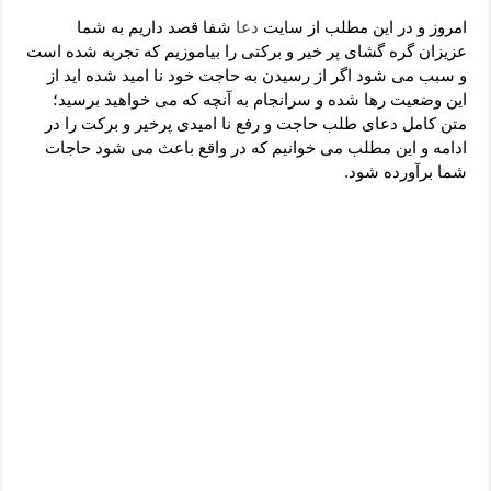
دعای رفع فقر و طلب رزق و روزی – آیه‌ جلب ثروت و برکت مال
امروز و در این مطلب از سایت
دعا
شفا قصد داریم به شما
لا حول ولا قوة الا بالله برای چشم زخم – دعای چشم زخم ماشاالله
عزیزان گره گشای پر خیر و برکتی را بیاموزیم که تجربه شده است
و سبب می شود اگر از رسیدن به حاجت خود نا امید شده اید از
دعای قوی رفع ترس – دعای مجرب برای آرامش قلب و رفع اضطراب
این وضعیت رها شده و سرانجام به آنچه که می خواهید برسید؛
دعا برای پولدار شدن در یک روز – دعای ثروت حضرت سلیمان
متن کامل دعای طلب حاجت و رفع نا امیدی پرخیر و برکت را در
ادامه و این مطلب می خوانیم که در واقع باعث می شود حاجات
شما برآورده شود.