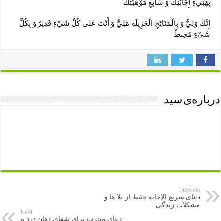
بِهَنِي‏ءِ إِجَابَتِكَ وَ سَابِغِ مَوْهِبَتِكَ
إِنَّكَ وَلِيٌّ وَ بِالْمَنَائِحِ الْجَزِيلَةِ مَلِيٌّ وَ أَنْتَ‏ عَلى‏ كُلِّ شَيْ‏ءٍ قَدِيرٌ وَ بِكُلِّ
شَيْ‏ءٍ مُحِيطٌ
درباره‌ی سید
Previous
دعای سریع الاجابه حفظ از بلا ها و
مشکلات زندگی
Next
دعای مجرب برای شفای دهان درد و