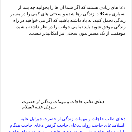
دعای رفع فقر و طلب رزق و روزی – آیه‌ جلب ثروت و برکت مال
دعا
های زیادی هستند که اگر شما آن ها را بخوانید چه بسا از
لا حول ولا قوة الا بالله برای چشم زخم – دعای چشم زخم ماشاالله
بسیاری مشکلات زندگی رها شده و سختی های کمی را در مسیر
زندگی تحمل کنید، به یاد داشته باشید که اگر می خواهید در راه
دعای قوی رفع ترس – دعای مجرب برای آرامش قلب و رفع اضطراب
زندگی موفق شوید باید تمامی جوانب را در نظر داشته باشید،
دعا برای پولدار شدن در یک روز – دعای ثروت حضرت سلیمان
موفقیت از یک مسیر بدون سختی نیز امکانپذیر نیست.
دعای طلب حاجات و مهمات زندگی از حضرت
جبرئیل علیه السلام
دعای طلب حاجات و مهمات زندگی از حضرت جبرئیل علیه
السلامدعای حاجت روایی,دعای حاجت گرفتن,دعای حاجت هنگام
باران,دعای حاجت شب جمعه,دعای حاجت روز جمعه,دعای حاجت