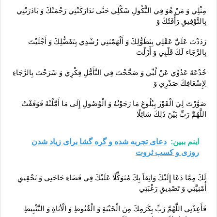
مِثْلِي وَ مَنْ هُوَ فِي النُّكُولِ شَكْلِي حَتَّى تَدَارَكَتْنِي رَحْمَتُكَ وَ بَادَرَتْنِي
بِالتَّوْفِيقِ رَأْفَتُكَ وَ
رَدَدْتَ عَلَيَّ عَقْلِي بِتَطَوُّلِكَ وَ أَلْهَمْتَنِي رُشْدِي بِتَفَضُّلِكَ وَ أَجْلَيْتَ
بِالرَّجَاء لَكَ قَلْبِي وَ أَزَلْتَ
خُدْعَةَ عَدُوِّي عَنْ لُبِّي وَ صَحَّحْتَ فِي التَّأَمُّلِ فِكْرِي وَ شَرَحْتَ بِالرَّجَاءِ
لِإِسْعَافِكَ صَدْرِي وَ
صَوَّرْتَ لِيَ الْفَوْزَ بِبُلُوغِ مَا رَجَوْتُهُ وَ الْوُصُولِ إِلَى مَا أَمَّلْتُهُ فَوَقَفْتُ
اللَّهُمَّ رَبِّ بَيْنَ ذَلِكَ سَائِلًا
اینم ببین:
دعای تجربه شده و گره گشا برای زیاد شدن
روزی و کسب ثروت
لَكَ مِمَّا دَعَا إِلَيْكَ وَاثِقاً بِكَ مُتَوَكِّلًا عَلَيْكَ فِي قَضَاءِ حَاجَتِي وَ تَحْقِيقِ
أُمْنِيَّتِي وَ تَصْدِيقِ‏ رَغْبَتِي
فَأَعِذْنِي اللَّهُمَّ رَبِّ بِكَرَمِكَ مِنَ الْخَيْبَةِ وَ الْقُنُوطِ وَ الْأنَاةِ وَ التَّثْبِيطِ