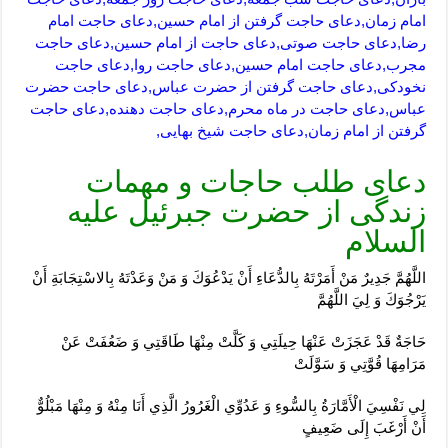
امام زمان,دعای حاجت گرفتن از امام حسین,دعای حاجت امام
رضا,دعای حاجت صوتی,دعای حاجت از امام حسین,دعای حاجت
مجرب,دعای حاجت امام حسین,دعای حاجت روا,دعای حاجت
نخودکی,دعای حاجت گرفتن از حضرت عباس,دعای حاجت حضرت
عباس,دعای حاجت در ماه محرم,دعای حاجت دهنده,دعای حاجت
گرفتن از امام زمان,دعای حاجت شیخ بهایی,
دعای طلب حاجات و مهمات
زندگی از حضرت جبرئیل علیه
السلام
اللَّهُمَّ جَدِيرٌ مَنْ أَمَرْتَهُ بِالدُّعَاءِ أَنْ يَدْعُوَكَ وَ مَنْ وَعَدْتَهُ بِالاسْتِجَابَةِ أَنْ
يَرْجُوَكَ وَ لِيَ اللَّهُمَّ
حَاجَةٌ قَدْ عَجَزَتْ عَنْهَا حِيلَتِي وَ كَلَّتْ مِنْهَا طَاقَتِي وَ ضَعُفَتْ عَنْ
مَرَامِهَا قُوَّتِي وَ سَوَّلَتْ
لِي نَفْسِيَ الْأَمَّارَةُ بِالسُّوءِ وَ عَدُوِّي الْغَرُورُ الَّذِي أَنَا مِنْهُ وَ مِنْهَا مَبْلُوٌّ
أَنْ أَرْغَبَ إِلَى ضَعِيفٍ