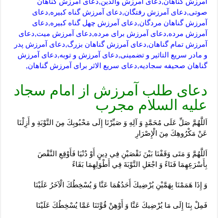
آمرزش گناهان,دعای آمرزش والدین,دعای آمرزش گناهان
صوتی,دعای آمرزش رفتگان,دعای آمرزش گناه کبیره,دعای
آمرزش گناهان مردگان,دعای آمرزش چهل گناه کبیره,دعای
آمرزش مرده,دعای آمرزش برای مرده,دعای آمرزش میت,دعای
آمرزش تمام گناهان,دعای آمرزش گناهان بزرگ,دعای آمرزش پدر
و مادر سریع التاثیر و تضمینی,دعای آمرزش و توبه,دعای آمرزش
گناهان صحیفه سجادیه,دعای سریع الاثر برای آمرزش گناهان,
دعای طلب آمرزش از امام سجاد
علیه السلام مجرب
اَللَّهُمَّ صَلِّ عَلَى مُحَمَّدٍ وَ آلِهِ وَ صَيِّرْنَا إِلَى مَحْبُوبِكَ مِنَ التَّوْبَةِ و أَزِلْنَا
عَنْ مَكْرُوهِكَ مِنَ الْإِصْرَارِ
اَللَّهُمَّ وَ مَتَى وَقَفْنَا بَيْنَ نَقْصَيْنِ فِي دِينٍ أَوْ دُنْيَا فَأَوْقِعِ النَّقْصَ
بِأَسْرَعِهِمَا فَنَاءً وَ اجْعَلِ التَّوْبَةَ فِي أَطْوَلِهِمَا بَقَاءً
وَ إِذَا هَمَمْنَا بِهَمَّيْنِ يُرْضِيكَ أَحَدُهُمَا عَنَّا وَ يُسْخِطُكَ الْآخَرُ عَلَيْنَا
فَمِلْ بِنَا إِلَى مَا يُرْضِيكَ عَنَّا وَ أَوْهِنْ قُوَّتَنَا عَمَّا يُسْخِطُكَ عَلَيْنَا