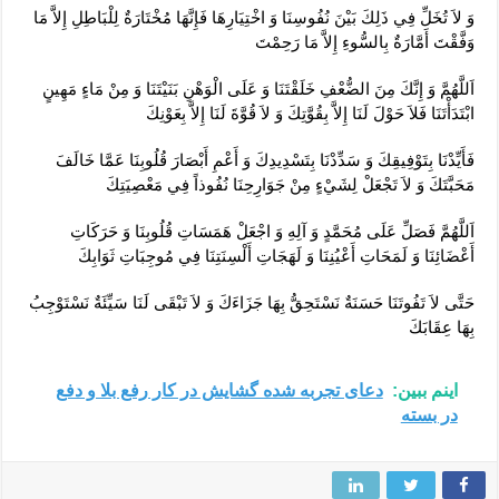
وَ لاَ تُخَلِّ فِي ذَلِكَ بَيْنَ نُفُوسِنَا وَ اخْتِيَارِهَا فَإِنَّهَا مُخْتَارَةٌ لِلْبَاطِلِ إِلاَّ مَا
وَفَّقْتَ أَمَّارَةٌ بِالسُّوءِ إِلاَّ مَا رَحِمْتَ‏
اَللَّهُمَّ وَ إِنَّكَ مِنَ الضُّعْفِ خَلَقْتَنَا وَ عَلَى الْوَهْنِ بَنَيْتَنَا وَ مِنْ مَاءٍ مَهِينٍ
ابْتَدَأْتَنَا فَلاَ حَوْلَ لَنَا إِلاَّ بِقُوَّتِكَ وَ لاَ قُوَّةَ لَنَا إِلاَّ بِعَوْنِكَ‏
فَأَيِّدْنَا بِتَوْفِيقِكَ وَ سَدِّدْنَا بِتَسْدِيدِكَ وَ أَعْمِ أَبْصَارَ قُلُوبِنَا عَمَّا خَالَفَ
مَحَبَّتَكَ وَ لاَ تَجْعَلْ لِشَيْ‏ءٍ مِنْ جَوَارِحِنَا نُفُوذاً فِي مَعْصِيَتِكَ‏
اَللَّهُمَّ فَصَلِّ عَلَى مُحَمَّدٍ وَ آلِهِ وَ اجْعَلْ هَمَسَاتِ قُلُوبِنَا وَ حَرَكَاتِ
أَعْضَائِنَا وَ لَمَحَاتِ أَعْيُنِنَا وَ لَهَجَاتِ أَلْسِنَتِنَا فِي مُوجِبَاتِ ثَوَابِكَ‏
حَتَّى لاَ تَفُوتَنَا حَسَنَةٌ نَسْتَحِقُّ بِهَا جَزَاءَكَ وَ لاَ تَبْقَى لَنَا سَيِّئَةٌ نَسْتَوْجِبُ
بِهَا عِقَابَكَ
اینم ببین:
دعای تجربه شده گشایش در کار رفع بلا و دفع
در بسته