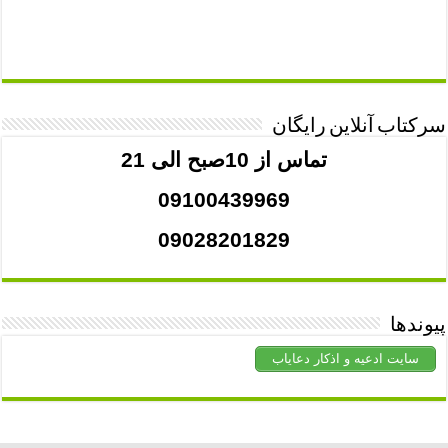
سرکتاب آنلاین رایگان
تماس از 10صبح الی 21
09100439969
09028201829
پیوندها
سایت ادعیه و اذکار دعایاب