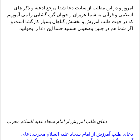
دعای رفع فقر و طلب رزق و روزی – آیه‌ جلب ثروت و برکت مال
امروز و در این مطلب از سایت
دعا
شفا مرجع ادعیه و ذکر های
لا حول ولا قوة الا بالله برای چشم زخم – دعای چشم زخم ماشاالله
اسلامی و قرآنی به شما عزیزان و خوبان گره گشایی را می آموزیم
که در جهت طلب آمرزش و بخشش گناهان بسیار کارگشا است و
دعای قوی رفع ترس – دعای مجرب برای آرامش قلب و رفع اضطراب
اگر شما هم در چنین وضعیتی هستید حتما این
دعا
را بخوانید.
دعا برای پولدار شدن در یک روز – دعای ثروت حضرت سلیمان
دعای طلب آمرزش از امام سجاد علیه السلام مجرب
دعای طلب آمرزش از امام سجاد علیه السلام مجرب,دعای