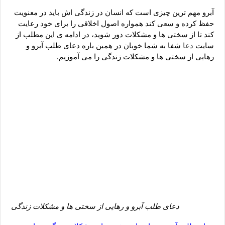
دعای رفع فقر و طلب رزق و روزی – آیه‌ جلب ثروت و برکت مال
آبرو مهم ترین چیزی است که انسان در زندگی اش باید در معنویت
لا حول ولا قوة الا بالله برای چشم زخم – دعای چشم زخم ماشاالله
حفظ کرده و سعی کند همواره اصول اخلاقی را برای خود رعایت
کند تا از سختی ها و مشکلات دور شوید، در ادامه ی این مطلب از
دعای قوی رفع ترس – دعای مجرب برای آرامش قلب و رفع اضطراب
سایت
دعا
شفا به شما خوبان در همین باره دعای طلب آبرو و
دعا برای پولدار شدن در یک روز – دعای ثروت حضرت سلیمان
رهایی از سختی ها و مشکلات زندگی را می آموزیم.
دعای طلب آبرو و رهایی از سختی ها و مشکلات زندگی