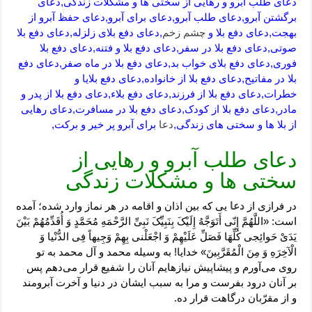
دعای طلب آبرو و رهایی از سختی ها و مشکلات زندگی,دعای
برگشتن آبرو,دعای طلب آبرو,دعای برای آبرو,دعای حفظ آبرو از
بهجت,دعای دفع بلا و
چشم زخم
,دعای دفع بلای زلزله,دعای دفع بلا
صوتی,دعای دفع بلا در سفر,دعای دفع بلا و فتنه,دعای دفع بلا
فوری,دعای دفع بلای خواب بد,دعای دفع بلا در ماه صفر,دعای دفع
بلا در مفاتیح,دعای دفع بلا از خانواده,دعای دفع بلایا و
خطرات,دعای دفع بلا از فرزند,دعای دفع بلاء,دعای دفع بلا از پدر و
مادر,دعای دفع بلا از کودک,دعای دفع بلا در مسافرت,دعای رهایی
از بلا ها و سختی های زندگی,
دعا
برای آبرو پر خیر و برکت,
دعای طلب آبرو و رهایی از
سختی ها و مشکلات زندگی
در فرازی از
دعا
یی که بین اذان و اقامه در هر نماز وارد شده؛ آمده
است: «اللَّهُمَّ إِنّی أَتَوَجَّهُ إِلَیْکَ بِنَبِیِّکَ نَبِیِّ الرَّحْمَهِ مُحَمَّدٍ وَ أُقَدِّمُهُمْ بَیْنَ
یَدَیْ حَوائِجی کُلِّهَا فَصَلِّ عَلَیْهِمْ وَ اجْعَلْنی بِهِمْ وَجِیهاً فِی الدُّنْیا وَ
الْآخِرَهِ وَ مِنَ الْمُقَرَّبِینَ» خدایا! به وسیله محمد و آل محمد به تو
روی می‌آورم و پیشاپیش نیازهایم آنان را شفیع قرار می‌دهم پس
بر آنان درود بفرست و مرا به سبب ایشان در دنیا و آخرت آبرومند
و از مقرّبان درگاهت قرار ده.