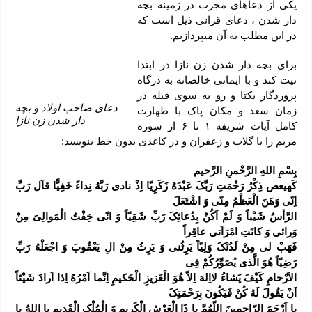
دعای رفع فقر و طلب رزق و روزی – آیه‌ جلب ثروت و برکت مال
یکی از دعاهای مجرب در زمینه بچه
دار شدن ، دعای قرانی ذیل است که
لا حول ولا قوة الا بالله برای چشم زخم – دعای چشم زخم ماشاالله
در این مطلب به آن میپردازیم.
دعای قوی رفع ترس – دعای مجرب برای آرامش قلب و رفع اضطراب
برای بچه دار شدن زن نازا در ابتدا
دعا برای پولدار شدن در یک روز – دعای ثروت حضرت سلیمان
نیت کند و با ایمانی خالصانه به درگاه
پروردگار یکتا و رو به سوی قبله در
دعای صاحب اولاد و بچه
زمان سعد و مکان پاک با طهارت
دار شدن زن نازا
کامل آیات شریفه ۱ تا ۶ از سوره
مریم را با گلاب و زعفران و در کاغذی بدون خط بنویسد:
بِسْمِ اللهِ الرَّحْمنِ الرَّحیم
کَهیعص ذِکْرُ رَحْمَتِ رَبِّکَ عَبْدَهُ زَکَرِیّا اِذْ نادی رَبَّهُ نِداءً خَفِیًّا قاَل رَبِّ
اِنّی وَهَنَ الْعَظْمُ مِنّی وَ اشْتَعَلَ
الرَّأسُ شَیْباً وَ لَمْ اَکُنْ بِدُعائِکَ رَبِّ شَقِیّاً وَ انّی خِفْتُ الْمَوالِیَ مِنْ
وَرائی وَ کانَتِ امْرَاَتی عاقِراً
فَهَبْ لی مِنْ لَدُنْکَ وَلِیّاً یَرِثُنی وَ یَرِثُ مِنْ الِ یَعْقُوبَ وَ اجْعَلْهُ رَبِّ
رَضِیّاً هُوَ الَّذی یُصَوِّرُکُمْ فِی
الاَرْحامِ کَیْفَ یَشاءُ لااِلهَ اِلاّ هُوَ الْعَزیزِ الْحَکیمِ اِنَّما اَمْرُهُ اِذا اَرادَ شَیْئاً
اَنْ یَقُولَ لَهُ کُنْ فَیَکُونَ بِرَحْمَتِکَ
یا اَرْحَمَ الرّاحِمینَ اللّهُمَّ یا ذَا الْعَرْشِ الْکَریمِ وَ الْمُلْکِ الْقَدیمِ یا اللهُ یا