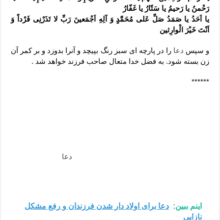
رَحْمنُ یا رَحیمُ یا سَتّارُ یا غَفّارُ
یا اَحَدُ یا صَمَدُ صَلِّ عَلی مُحَمَّدٍ وَ آلِهِ اَجْمَعینَ رَبِّ لا تَذَرْنِی فَرْداً وَ
اَنْتَ خَیْرَ الْوارِثین
و سپس
دعا
را در پارچه ای سبز رنگ بپیچد و آنرا بدوزد و بر کمر آن
زن بسته شود. به فضل خدا متعال صاحب فرزند خواهد شد .
******
دعای بچه دار شدن , دستورالعمل و دعای بچه دار شدن , دعایی
جهت بچه دار شدن , دعای مخصوص بچه دارشدن , دعایی جهت
فرزند دار شدن , دعای طلب بچه , دعای طلب اولاد و بچه , دعای
اولاد دار شدن , دعایی برای طلب فرزند و اولاد , دعای طلب فرزند
, دعای مخصوص طلب فرزند , دعای مجربطلب فرزند , دعای بچه
دار شدن مجرب , دعای فرزند دار شدن ,
دعا
بچه دار شدن ,
دعایی برای بچه دار شدن , دستورالعمل بچه دار شدن , دعای
فوری و مجرب بچه دار شدن و طلب فرزند
اینم ببین:
دعا برای اولاد دار شدن فرزندان و رفع مشکل
نازایی