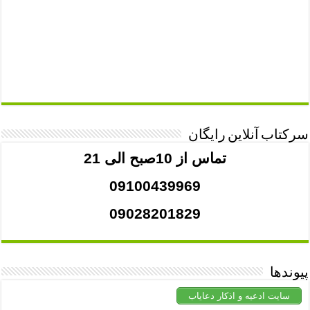
سرکتاب آنلاین رایگان
تماس از 10صبح الی 21
09100439969
09028201829
پیوندها
سایت ادعیه و اذکار دعایاب