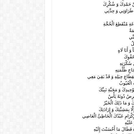
ِنْ حَمْدِكَ وَ شُكْرِكَ
مُ طَرَاوَتِي وَ حِدَّتِي
عَةِ مُنْقَطِعَ الْحُجَّةِ
مَةٌ
نِّي
لُ
وَ أَنَا لَاهٍ
َفْوِكَ
 سُكْرَتِهِ
َاجِ ظُلْمَتِهِ
ِطَاعِ حِيَلِهِ وَ قَدْ بَقِيَ مَعِي
ِ الْعُيُوبُ
ِيدِكَ وَ مَحَبَّةِ نَبِيِّكَ
ْتَرِضُ دُونَهُ يَأْسٌ
َ وَ مَا ذَلِكَ الْخَيْرُ
لَّا بِمَشِيَّتِكَ وَ إِرَادَتِكَ
 الْإِكْرَامِ عَبْدُكَ الْخَاطِئُ الْعَاصِي
عَلَيْهِ
هُ فَطَالَ مَا أَحْسَنْتَ إِلَيْهِ