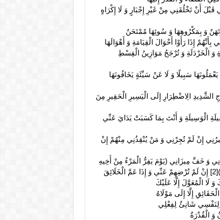
 قَبْلَ أَنْ تَخْلُقَنِي مِنْ غَيْرِ إِجْبَارٍ وَ لَا إِكْرَاهٍ
ُرْتَهَنٌ وَ بِمَكْرُوهِهَا وَ سُوئِهَا مُمْتَحَنٌ
َنَّهُمْ إِذَا رَأَوْا أَحْوَالَ الْقِيَامَةِ وَ أَهْوَالَهَا
َّةِ وَ الْخَرْدَلَةِ وَ تُرْجَحُ مَوَازِينُ الْقِسْطِ
َعْمَلُونَهَا سَبِيلًا وَ لَا عَنْ سَيِّئَةٍ يَخَافُونَهَا
اجِ الشَّدِيدِ الِاضْطِرَارِ إِلَى الْيَسِيرِ الْحَقِيرِ مِنَ
قِيلَةِ الْوَسِيلَةِ وَ أَنْتَ بِمَا كَسَبَتْ يَدَايَ عَنِّي
رُنِي إِنْ لَمْ تُجِرْنِي وَ مَنْ يُنْقِذُنِي مِنْهُمْ إِنْ
ي وَ خَفَّ مِيزَانِي‏ (يَوْمَ يَفِرُّ الْمَرْءُ مِنْ أَخِيهِ
ِقَ
وَ لَا الْمُعَوَّلَ إِلَّا عَلَيْكَ
لْحَقَائِقِ إِلَّا إِلَى مَوْلَاهُ
ِتٌ لِنَفْسِي شَانِئٌ لِفِعْلِي
 وَ الْقُدْرَةُ