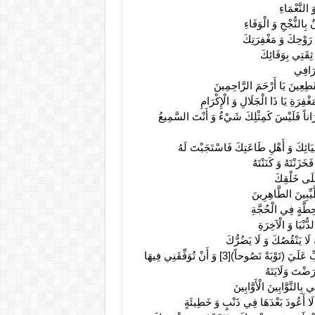
 النَّعْمَاءِ
بِالنُّجْحِ وَ الْوَفَاءِ
رَوْحِكَ وَ مَغْفِرَتِكَ
 ثِقَتِي بِوَفَائِكَ
ْرَافِي
ِعِينَ يَا أَرْحَمَ الرَّاحِمِينَ
غْفِرَةِ يَا ذَا الْجَلَالِ وَ الْإِكْرَامِ
ْرَاناً فَلَيْسَ كَمِثْلِكَ شَيْ‏ءٌ وَ أَنْتَ السَّمِيعُ
لِيَائِكَ وَ أَهْلِ طَاعَتِكَ فَاسْتَجَبْتَ لَهُ
َزَنْتَهُ وَ كَنَنْتَهُ
عَلَى خَلْقِكَ
يِّبِينَ الطَّاهِرِينَ
حِطَّةٍ فِي الْحُجَّةِ
دُّنْيَا وَ الْآخِرَةِ
لَا يَنْقُصُكَ وَ لَا يَضُرُّكَ
وَ تُرْضِيَ عَنِّي خَلْقَكَ فَإِنَّهُ لَا يُعْجِزُكَ وَ لَا يُعْوِزُكَ وَ أَنْ تَتُوبَ يَا رَبِّ عَلَيَ‏ (تَوْبَةً نَصُوحاً)[3] وَ أَنْ تُوَفِّقَنِي فِيهَا
َضْتَ وَلَايَتَهُ
التَّوَّابِينَ الْأَوَّابِينَ‏