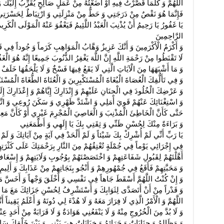
اللَّهُمَّ وَ كُلَّمَا قَصَّرْتُ فِيهِ أَوْ أَضَعْتُهُ مِنْ عَمَلٍ صَالِحٍ يُقَرِّبُ إِلَيْكَ 
فَإِنَّمَا هُوَ نَقْصٌ مِنْ دَرَجَتِي وَ حَطٌّ مِنْ مَنْزِلَتِي وَ ارْتِبَاطٌ لِحَسْرَتِي
يَا غَفُورُ يَا رَحِيمُ أَنْ يُذْنِبَ الْعَبْدُ اللَّئِيمُ فَيَعْفُوَ عَنْهُ الْمَوْلَى الْكَرِي
الرَّاحِمِينَ
وَ أَكْرَمُ الْأَكْرَمِينَ وَ أَنَّكَ عَزِيزٌ وَهَّابُ الْمَوَاهِبِ كَرَماً وَ جُوداً فِي 
لَا تَقْنَطُوا مِنْ رَحْمَةِ اللَّهِ إِنَّ اللَّهَ يَغْفِرُ الذُّنُوبَ جَمِيعًا إِنَّهُ هُوَ الْغَفُ
وَ مَا أَشْبَهَهَا مِنَ الْآيَاتِ الَّتِي لَا يَقَعُ فِيهَا فَسْخٌ وَ لَا يَلْحَقُهَا خَلَفٌ و
وَ فِي تَأَلُّفِكَ الْعُصَاةَ الْبُغَاةَ الْمُسْتَكْبِرِينَ وَ الْعُتَاةَ الطُّغَاةَ الْمُسْتَ
وَ عَرْضِكَ‏ الْخُلُودَ فِي الْجِنَانِ عَلَيْهِمْ وَ إِنْذَارِكَ إِيَّاهُمْ وَ إِعْذَارِكَ إِلَي
وَ اسْتِغْنَائِكَ عَنْهُمْ قَوِيَ أَمَلِي وَ اشْتَدَّ ظَهْرِي وَ سَكَنَ رُوعِي وَ ات
حَتَّى كَأَنَّ الْخَاطِئَ الْمُذْنِبَ وَ الْعَاصِيَ الْمُجْرِمَ غَيْرِي أَوْ كَأَنَّ مَعِ
وَ بَرَاءَةً مِنْكَ لِحُسْنِ ظَنِّي وَ ثِقَتِي بِكَ يَا إِلَهِي وَ أَطْمَعَنِي
يَا رَبِّ أَنِّي لَمْ أُشْرِكْ بِكَ شَيْئاً وَ لَمْ أَلْحَدْ فِي آيَةٍ مِنْ آيَاتِكَ وَ لَمْ أُكَذ
فِي إِجْرَائِي يَوْماً فِي جُمْلَةٍ تُعْتِقُهُمْ مِنَ النَّارِ بِرَحْمَتِكَ عَلَى كَثْر
أَهَّلْتَهُمْ لِقَبُولِ شَفَاعَتِهِمْ وَ اخْتَصَصْتَهُمْ بِوُجُوبِ وَلَايَتِهِمْ وَ إِسْعَافِ 
وَ مَحَبَّتِهِمْ فَأَقَعُ فِي جُمْهُورِهِمْ وَ أَنْجُو بِنَجَاتِهِمْ مِنْ عَذَابِكَ وَ أَلِيم
وَ إِنْ كُنْتُ اللَّهُمَّ أَسْقَطَ جَاهاً فِي نَفْسِي وَ أَخْلَقَ وَجْهاً وَ أَخَسَّ مَن
وَ قَدْراً مِنْ أَنْ أَتَصَدَّى لِثَوَابِكَ وَ أَسْتَشْرِفُ لِحُسْنِ جَزَائِكَ مَعَ مَا قَ
اللَّهُمَّ وَ الْأَمْرُ الَّذِي لَا فِرَارَ مَعَهُ وَ لَا هُدْءَ لِي دُونَهُ وَ أَعْلَمُ يَقِيناً أَنّ
وَ لَا بُدَّ مِنَ الْخُرُوجِ مِنْهُ وَ لَا يَنْفَعُنِي هَوَادَةٌ وَ لَا قَرَابَةٌ مِنْ أَحَدٍ عِنْ
وَ مَظَالِمُ وَ جِنَايَاتٌ وَ جَرَائِمُ وَ خِيَانَاتٌ هِيَ بَيْنِي وَ بَيْنَ خَلْقِكَ سَاقَ