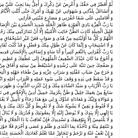
ثُمَّ أُقَصِّرُ فِي حَقِّكَ وَ أُعْرِضُ عَنْ ذِكْرِكَ وَ أُخِلُّ بِمَا يَجِبُ عَلَيَّ م
وَ أَتَشَاغَلُ بِلَذَّاتِي وَ شَهَوَاتِي عَنْ نَهْيِكَ وَ أَمْرِكَ حَتَّى أَبْلَتِ الْأَيَّا
وَ أَقَامَتْنِي عَلَى شَفَا حُفْرَتِي وَ مَصَارِعِ مُنْيَتِي فَأَرَانِي
يَا رَبَّ الْعِزَّةِ بَادِيَ الْعَوْرَةِ ظَاهِرَ الْخَلَّةِ شَدِيدَ الْحَسْرَةِ بَيْنَ الْإِضَا
قَلِيلَ الْحِيلَةِ كَاذِبَ الظَّنِّ خَائِبَ الْأُمْنِيَّةِ إِلَّا أَنْ تَتَدَارَكَنِي مِنْكَ رَحْ
اللَّهُمَّ وَ كُلُّ مَا أَوْلَيْتَنِيهِ مِنْ هُدًى وَ صَوَابٍ فَعَنْ غَيْرِ اسْتِحْقَاقٍ مِ
وَ لَا اسْتِيجَابٍ وَ إِنَّمَا كَانَ عَنْ طَوْلٍ مِنْكَ وَ فَضْلٍ وَ قَدْ كُنْتَ تُقَابِ
يَا رَبِّ كُفْرَانِي بِالنِّعَمِ كَثِيراً وَ أَنَا سَاهٍ وَ إِسَاءَتِي بِالْإِحْسَانِ قَدِيماً 
وَ أَحْوَجُ مَا كَانَ عَبْدُكَ الضَّعِيفُ الْمَلْهُوفُ إِلَى عَطْفِكَ وَ عَظِيمِ ع
وَ صَفْحِكَ حِينَ تَنَبَّهَ عَلَى رُشْدِهِ وَ اسْتَيْقَظَ مِنْ سِنَتِهِ وَ أَفَاقَ مِنْ
وَ خَرَجَ مِنْ ضَبَابِ غَفْلَتِهِ وَ سَرَابِ عِزَّتِهِ وَ مِنْ طَخَاءِ جَهْلِهِ وَ الْتِج
وَ قَدْ سَقَطَ فِي يَدِهِ وَ وَقَفَ عَلَى سُوءِ عَمَلِهِ وَ اقْتِرَابِ أَجَلِهِ وَ انْق
يَا رَبَّ الْأَرْبَابِ وَ سَيِّدَ السَّادَةِ مِنْكَ وَ إِنْ كَثُرَتِ الذُّنُوبُ وَ ظَهَرَت
سَابِغٌ مِنْ نِعَمِكَ جَلِيلٌ وَ ظَنٌّ بِكَرَمِكَ جَمِيلٌ أَدِينُ بِالْإِخْلَاصِ فِي تَوْح
وَ مُوَالاةِ وَلِيِّكَ وَ مُعَادَاةِ عَدُوِّكَ وَ لِي مَعَ هَذَا رَجَاءٌ وَ تَأْمِيلٌ لَا يَع
وَ لَا قُنُوطٌ وَ يَقِينٌ لَا يَشُوبُهُ شَكٌّ وَ لَا تَفْرِيطٌ وَ كُلُّ ذَلِكَ مِنْكَ وَ بِك
يَا إِلَهِي إِلَّا بِيَدِكَ وَ لَا يُوصَلُ إِلَيْهِ إِلَّا بِمَعُونَتِكَ وَ قُدْرَتِكَ وَ لَا يُنَالُ إِ
وَ لَا يَلْتَمِسُ إِلَّا بِتَوْفِيقِكَ وَ تَسْدِيدِكَ فَإِنْ تُعَاقِبْ يَا ذَا الْجَلَالِ وَ
وَ تَنْتَقِمُ مِنْهُ وَ تَأْخُذُهُ بِمَا اعْتَدَى وَ ظَلَمَ وَ عَصَى وَ أَجْرَمَ فَلَا جَوْرَ 
وَ إِنْ تَعْفُ عَنْهُ وَ تَرْحَمْ وَ تَتَجَاوَزْ عَمَّا تَعْلَمُ كَعَادَتِكَ الْحَسَنَةِ عِنْدَ