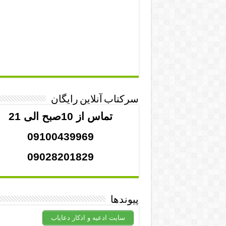
سرکتاب آنلاین رایگان
تماس از 10صبح الی 21
09100439969
09028201829
پیوندها
سایت ادعیه و اذکار دعایاب