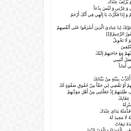
وَ يُزْلِفُ عِنْدَكَ
 وَ غِرَّتِي وَ لَيْسَ بِدْعاً
مُ وَ إِذَا فَكَّرْتُ يَا إِلَهِي فِي أَنَّكَ أَرْحَمُ
قَوْلِكَ‏ (يا عِبادِيَ الَّذِينَ أَسْرَفُوا عَلى‏ أَنْفُسِهِمْ
ورُ الرَّحِيمُ)[1]‏
َ لَا تَحْوِيلٌ
نْكِفِينَ
ْهِمْ مَعَ حَاجَتِهِمْ إِلَيْكَ
َّصَلَ أُنْسِي
ي أَمَاناً
ِّبْ بِبَيِّنَةٍ مِنْ بَيِّنَاتِكَ
َتِهِمْ أَوْ تَقْضِي لِي حَقّاً مِنْ حُقُوقِ صَفْوَةٍ لَكَ
طَلِبَتِهِمْ إِذْ جَعَلْتَنِي مِنْ أَهْلِ مَوَدَّتِهِمْ
ِ عِقَابِكَ
ْزِلَةً
دَّمَتْهُ يَدَايَ عِنْدَكَ
َهُ لَا مَحِيدَ لَهُ
دَهُ تَبِعَاتٌ
نِي الْقَضَاءُ وَ الْقَدَرُ إِلَيْهَا