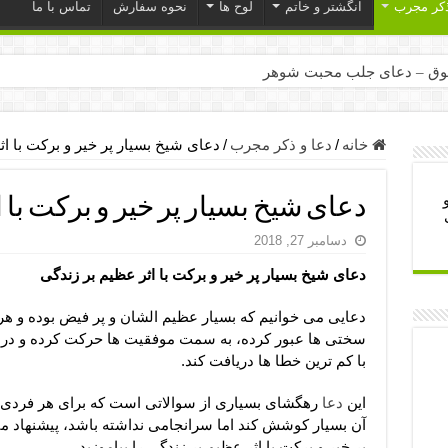
ذکر مجرب
انگشتر و خاتم
لوح ها
نحوه سفارش
تماس با ما
ق – دعای جلب محبت شوهر
ر – ذکرهای روزی‌ بخش
میل – دعای یا من اظهر الجمیل برای حاجت
خانه
/
دعا و ذکر مجرب
/
دعای شیخ بسیار پر خیر و برکت با ا
لت آن ها – ذکر مخصوص مستجاب الدعوه شدن
دعای شیخ بسیار پر خیر و برکت با 
ب – دعای ترس و بی خوابی کودکان
دسامبر 27, 2018
- دعای رفع مشکلات و طلب حاجت
دعای شیخ بسیار پر خیر و برکت با اثر عظیم بر زندگی
وزی – آیه‌ جلب ثروت و برکت مال
ای چشم زخم – دعای چشم زخم ماشاالله
دعایی می خوانیم که بسیار عظیم الشان و پر فیض بوده و هر
سختی ها عبور کرده، به سمت موفقیت ها حرکت کرده و در مس
مجرب برای آرامش قلب و رفع اضطراب
با کم ترین خطا ها دریافت کند.
 روز – دعای ثروت حضرت سلیمان
این
دعا
رهگشای بسیاری از سوالاتی است که برای هر فردی م
آن بسیار کوشش کند اما سرانجامی نداشته باشد، پیشنهاد م
پر خیر و برکت با اثر عظیم بر زندگی را بیاموزید.