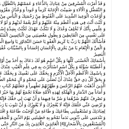
وَ قَدْ أَمَرْتَ الْمُسْرِفِينَ مِنْ عِبَادِكَ بِالدُّعَاءِ وَ عَمَمْتَهُمْ بِالتَّطَوُّلِ وَ
وَ التَّفَضُّلِ وَ الْآلَاءِ وَ ضَمِنْتَ الْإِجَابَةَ كَرَماً وَ جُوداً وَ وَعْدُكَ مَقْرُونٌ 
وَ أَوْعَدْتَ الْوَعِيدَ الشَّدِيدَ عَلَى الْقُنُوطِ مِنْ رَحْمَتِكَ وَ الْيَأْسِ مِنْ 
وَ كُنْتَ أَنْتَ فِي هَذِهِ أَعْظَمَ مِنْهُ عَلَيْهِمْ وَ أَتَمَّ نِعْمَةً لَدَيْهِمْ وَ لَوْ لَا
وَ عِلْمِي بِأَنَّكَ لَا تُخْلِفُ وَعْدَكَ وَ لَا تَنْكُثُ عَهْدَكَ لَكُنْتُ بِشِدَّةِ إِس
عَلَى نَفْسِي مِنَ الْقَانِطِينَ وَ بِطُولِ مَعْصِيَتِي مِنَ الْبَائِسِينَ الْمُنْقَط
فَأَسْأَلُكَ اللَّهُمَّ يَا رَبِّ يَا كَرِيمَ الْعَفْوِ يَا حَسَنَ التَّجَاوُزِ يَا وَاسِعَ الْمَ
وَ الْمَنِّ وَ الْإِنْعَامِ يَا مَنْ يَجْزِي بِالْإِحْسَانِ إِحْسَاناً وَ بِالسَّيِّئَاتِ غُف
الْبَصِيرُ
بِأَسْمَائِكَ الْحُسْنَى كُلِّهَا وَ بِكُلِّ اسْمٍ هُوَ لَكَ دَعَاكَ بِهِ أَحَدٌ مِنْ أَوْ
وَ أَعْطَيْتَهُ سُؤْلَهُ وَ بِكُلِّ اسْمٍ اسْتَأْثَرْتَ بِهِ فِي عِلْمِ الْغَيْبِ عِنْدَكَ فَخ
وَ بِاسْمِكَ الْأَعْظَمِ الْأَجَلِّ الْأَكْرَمِ وَ بِحَقِّكَ عَلَى نَفْسِكَ وَ بِحَقِّكَ 
وَ بِحَقِّ كُلِّ ذِي حَقٍّ عِنْدَكَ أَنْ تُصَلِّيَ عَلَى مُحَمَّدٍ وَ آلِ مُحَمَّدٍ الطَّ
الَّذِينَ أَذْهَبْتَ عَنْهُمُ الرِّجْسَ وَ طَهَّرْتَهُمْ تَطْهِيراً وَ جَعَلْتَهُمْ كَبَابِ 
وَ أَمَاناً مِنَ الدَّمَارِ وَ الْهَلَكَةِ لِهَذِهِ الْأُمَّةِ صَلَاةً تَجْمَعُ لَهُمْ بِهَا خَيْرَ ال
وَ تَصْرِفُ عَنْهُمْ شَرَّهُمَا وَ شَرَّ مَا فِيهِمَا وَ أَنْ تَهَبَ لِي حَقَّكَ فَإِنَّهُ 
لِعِبَادَتِكَ وَ تَسْتَعْمِلَنِي بِطَاعَتِكَ وَ طَاعَةِ مَنْ أَوْجَبْتَ طَاعَتَهُ وَ افْتَر
وَ تَنْدَمَنِي عَلَى ذُنُوبِي نَدَماً تَمْحُو بِهِ خَطِيئَتِي يَوْمَ الدِّينِ وَ تُلْحِقَنِي بِ
(الْمُسْتَغْفِرِينَ بِالْأَسْحارِ)[4] الْعَائِذِينَ اللَّائِذِينَ بِكَ مِنَ النَّارِ حَتَّى لَا أَعُودَ بَعْدَهَا فِي ذَنْبٍ وَ خَطِيئَةٍ