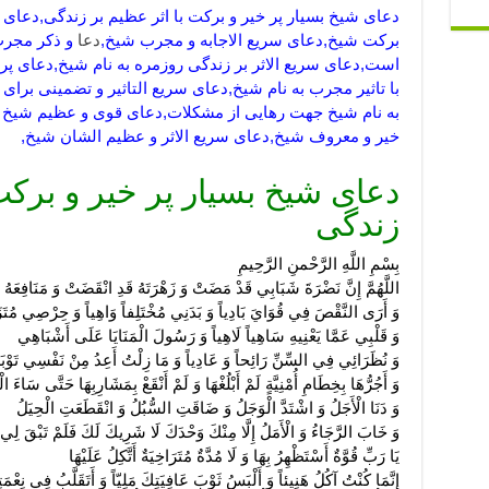
دعای شیخ بسیار پر خیر و برکت با اثر عظیم بر زندگی,دعای
برکت شیخ,دعای سریع الاجابه و مجرب شیخ,
دعا
و ذکر مجرب
است,دعای سریع الاثر بر زندگی روزمره به نام شیخ,دعای پر 
با تاثیر مجرب به نام شیخ,دعای سریع التاثیر و تضمینی برا
به نام شیخ جهت رهایی از مشکلات,دعای قوی و عظیم شیخ با
خیر و معروف شیخ,دعای سریع الاثر و عظیم الشان شیخ,
دعای شیخ بسیار پر خیر و برکت
زندگی
بِسْمِ اللَّهِ الرَّحْمنِ الرَّحِيمِ‏
اللَّهُمَّ إِنَّ نَضْرَةَ شَبَابِي قَدْ مَضَتْ وَ زَهْرَتَهُ قَدِ انْقَضَتْ وَ مَنَافِعَهُ و
وَ أَرَى النَّقْصَ فِي قُوَايَ بَادِياً وَ بَدَنِي مُخْتَلِفاً وَاهِياً وَ حِرْصِي مُتَزَاي
وَ قَلْبِي عَمَّا يَعْنِيهِ سَاهِياً لَاهِياً وَ رَسُولَ الْمَنَايَا عَلَى أَشْبَاهِي
وَ نُظَرَائِي فِي السِّنِّ رَائِحاً وَ عَادِياً وَ مَا زِلْتُ أَعِدُ مِنْ نَفْسِي تَوْبَة
وَ أَجُرُّهَا بِخِطَامِ أُمْنِيَّةٍ لَمْ أَبْلُغْهَا وَ لَمْ أَنْقَعْ بِمَشَارِبِهَا حَتَّى سَاءَ ال
وَ دَنَا الْأَجَلُ وَ اشْتَدَّ الْوَجَلُ وَ ضَاقَتِ السُّبُلُ وَ انْقَطَعَتِ الْحِيَلُ
وَ خَابَ الرَّجَاءُ وَ الْأَمَلُ إِلَّا مِنْكَ وَحْدَكَ لَا شَرِيكَ لَكَ فَلَمْ تَبْقَ لِي
يَا رَبِّ قُوَّةٌ أَسْتَظْهِرُ بِهَا وَ لَا مُدَّةٌ مُتَرَاخِيَةٌ أَتَّكِلُ‏ عَلَيْهَا
إِنَّمَا كُنْتُ آكُلُ هَنِيئاً وَ أَلْبَسُ ثَوْبَ عَافِيَتِكَ مَلِيّاً وَ أَتَقَلَّبُ فِي نِعْمَ