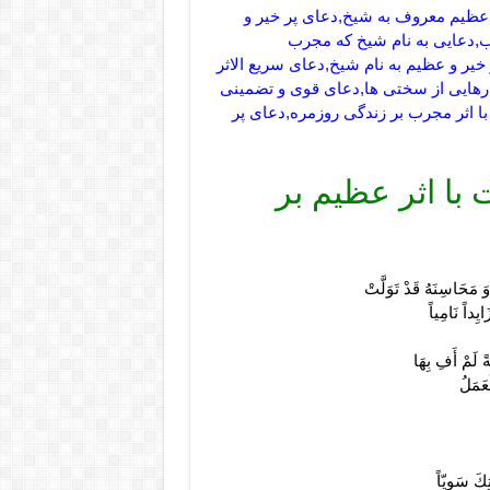
 عظیم معروف به شیخ,دعای پر خیر و
,دعایی به نام شیخ که مجرب
خیر و عظیم به نام شیخ,دعای سریع الاثر
ی رهایی از سختی ها,دعای قوی و تضمینی
 اثر مجرب بر زندگی روزمره,دعای پر
 با اثر عظیم بر
َ مَحَاسِنَهُ قَدْ تَوَلَّتْ
ِداً نَامِياً
ً لَمْ أَفِ بِهَا
ْعَمَلُ
تِكَ سَوِيّاً