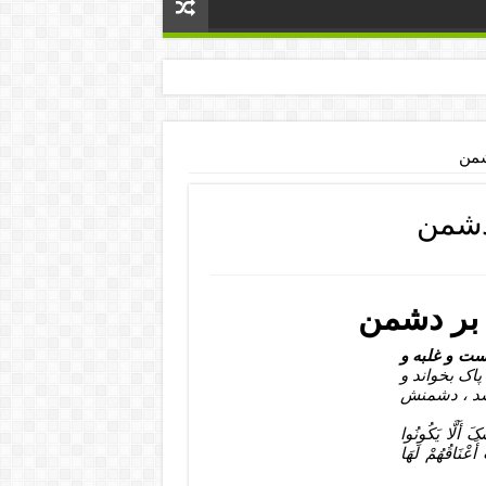
شمن
دشمن
 بر دشمن
ت و غلبه و
اک بخواند و
شد ، دشمنش
لَّکَ بَاخِعٌ نَّفْسَکَ أَلَّا یَکُونُوا
تْ أَعْنَاقُهُمْ لَهَا