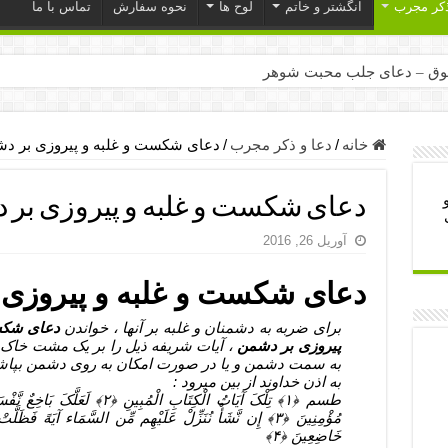
ذکر مجرب
انگشتر و خاتم
لوح ها
نحوه سفارش
تماس با ما
ق – دعای جلب محبت شوهر
ر – ذکرهای روزی‌ بخش
میل – دعای یا من اظهر الجمیل برای حاجت
خانه
/
دعا و ذکر مجرب
/
دعای شکست و غلبه و پیروزی بر د
لت آن ها – ذکر مخصوص مستجاب الدعوه شدن
دعای شکست و غلبه و پیروزی بر 
ب – دعای ترس و بی خوابی کودکان
آوریل 26, 2016
- دعای رفع مشکلات و طلب حاجت
وزی – آیه‌ جلب ثروت و برکت مال
دعای شکست و غلبه و پیروزی
ای چشم زخم – دعای چشم زخم ماشاالله
برای ضربه به دشمنان و غلبه بر آنها ، خواندن
دعای شکس
مجرب برای آرامش قلب و رفع اضطراب
پیروزی بر دشمن
، آیات شریفه ذیل را بر یک مشت خاک پ
به سمت دشمن و یا در صورت امکان به روی دشمن بپا
 روز – دعای ثروت حضرت سلیمان
به اذن خداوند از بین میرود :
طسم ﴿۱﴾ تِلْکَ آیَاتُ الْکِتَابِ الْمُبِینِ ﴿۲﴾ لَعَ
مُؤْمِنِینَ ﴿۳﴾ إِن نَّشَأْ نُنَزِّلْ عَلَیْهِم مِّن السَّمَاء آیَهً فَظَلَّ
خَاضِعِینَ ﴿۴﴾