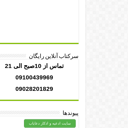
سرکتاب آنلاین رایگان
تماس از 10صبح الی 21
09100439969
09028201829
پیوندها
سایت ادعیه و اذکار دعایاب