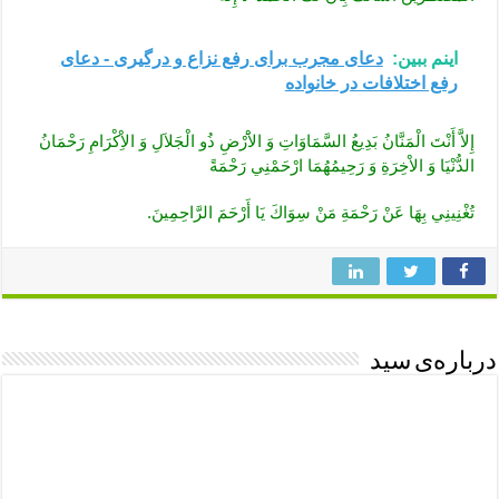
اینم ببین:
دعای مجرب برای رفع نزاع و درگیری - دعای
رفع اختلافات در خانواده
إِلاَّ أَنْتَ الْمَنَّانُ بَدِيعُ السَّمَاوَاتِ وَ الاَْرْضِ ذُو الْجَلاَلِ وَ الاِْكْرَامِ رَحْمَانُ
الدُّنْيَا وَ الاْخِرَةِ وَ رَحِيمُهُمَا ارْحَمْنِي رَحْمَةً
تُغْنِينِي بِهَا عَنْ رَحْمَةِ مَنْ سِوَاكَ يَا أَرْحَمَ الرَّاحِمِينَ.
درباره‌ی سید