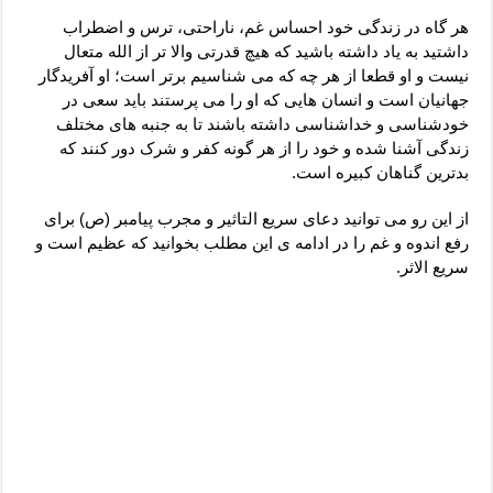
دعای رفع فقر و طلب رزق و روزی – آیه‌ جلب ثروت و برکت مال
هر گاه در زندگی خود احساس غم، ناراحتی، ترس و اضطراب
لا حول ولا قوة الا بالله برای چشم زخم – دعای چشم زخم ماشاالله
داشتید به یاد داشته باشید که هیچ قدرتی والا تر از الله متعال
نیست و او قطعا از هر چه که می شناسیم برتر است؛ او آفریدگار
دعای قوی رفع ترس – دعای مجرب برای آرامش قلب و رفع اضطراب
جهانیان است و انسان هایی که او را می پرستند باید سعی در
دعا برای پولدار شدن در یک روز – دعای ثروت حضرت سلیمان
خودشناسی و خداشناسی داشته باشند تا به جنبه های مختلف
زندگی آشنا شده و خود را از هر گونه کفر و شرک دور کنند که
بدترین گناهان کبیره است.
از این رو می توانید دعای سریع التاثیر و مجرب پیامبر (ص) برای
رفع اندوه و غم را در ادامه ی این مطلب بخوانید که عظیم است و
سریع الاثر.