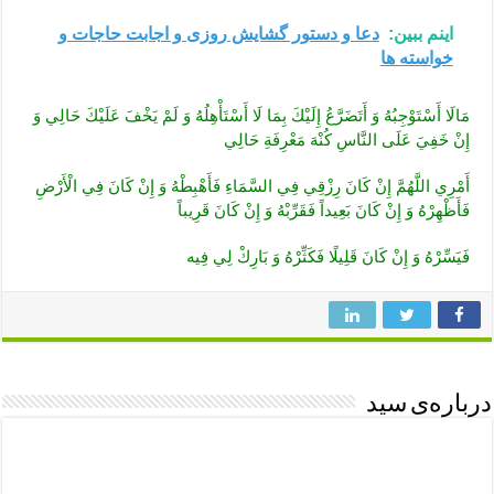
اینم ببین:
دعا و دستور گشایش روزی و اجابت حاجات و
خواسته ها
مَالَا أَسْتَوْجِبُهُ وَ أَتَضَرَّعُ إِلَيْكَ بِمَا لَا أَسْتَأْهِلُهُ وَ لَمْ يَخْفَ عَلَيْكَ حَالِي وَ
إِنْ خَفِيَ عَلَى النَّاسِ كُنْهَ مَعْرِفَةِ حَالِي
أَمْرِي اللَّهُمَّ إِنْ كَانَ رِزْقِي فِي السَّمَاءِ فَأَهْبِطْهُ وَ إِنْ كَانَ فِي الْأَرْضِ
فَأَظْهِرْهُ وَ إِنْ‏ كَانَ بَعِيداً فَقَرِّبْهُ وَ إِنْ كَانَ قَرِيباً
فَيَسِّرْهُ وَ إِنْ كَانَ قَلِيلًا فَكَثِّرْهُ وَ بَارِكْ لِي فِيه
درباره‌ی سید