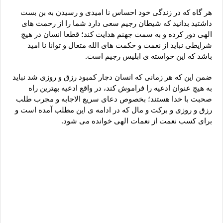
دعای رفع فقر و طلب رزق و روزی – آیه‌ جلب ثروت و برکت مال
هر گاه که در زندگی خود احساس نا امیدی و رسیدن به بن بست
لا حول ولا قوة الا بالله برای چشم زخم – دعای چشم زخم ماشاالله
داشتید بدانید که شیطان رجیم سعی دارد شما را از رحمت های
الهی دور کرده و به سمت جهنم هدایت کند؛ قطعا انسان در هیچ
دعای قوی رفع ترس – دعای مجرب برای آرامش قلب و رفع اضطراب
شرایطی نباید از نعمت و حکمت های الله متعال و توانا نا امید
دعا برای پولدار شدن در یک روز – دعای ثروت حضرت سلیمان
باشد که این خواسته ی ابلیس رجیم است.
ضمن این که هر زمانی که انسان دچار کمبود رزق و روزی شد نباید
به هیچ عنوان ادعیه را فراموش کند، در واقع ادعیه بهترین راه
صحبت با خدا هستند؛ بخصوص دعای سریع الاجابه و مجرب طلب
رزق و روزی و برکت و مال که در ادامه ی این مطلب آمده است و
برای کسب نعمت از نعمات الهی خوانده می شود.