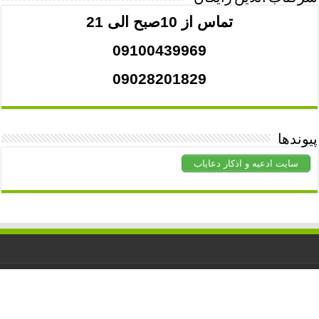
تماس از 10صبح الی 21
09100439969
09028201829
پیوندها
سایت ادعیه و اذکار دعایاب
کلیه حقوق برای
دعاشفا
محفوظ است. استفاده از مطالب با ذکر منبع
آزاد است.